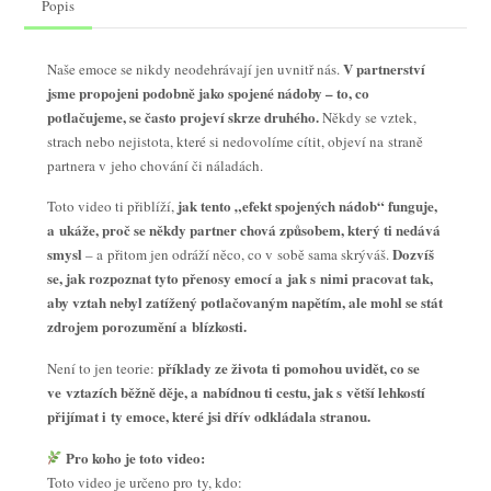
Popis
V partnerství
Naše emoce se nikdy neodehrávají jen uvnitř nás.
jsme propojeni podobně jako spojené nádoby – to, co
potlačujeme, se často projeví skrze druhého.
Někdy se vztek,
strach nebo nejistota, které si nedovolíme cítit, objeví na straně
partnera v jeho chování či náladách.
jak tento „efekt spojených nádob“ funguje,
Toto video ti přiblíží,
a ukáže, proč se někdy partner chová způsobem, který ti nedává
smysl
Dozvíš
– a přitom jen odráží něco, co v sobě sama skrýváš.
se, jak rozpoznat tyto přenosy emocí a jak s nimi pracovat tak,
aby vztah nebyl zatížený potlačovaným napětím, ale mohl se stát
zdrojem porozumění a blízkosti.
příklady ze života ti pomohou uvidět, co se
Není to jen teorie:
ve vztazích běžně děje, a nabídnou ti cestu, jak s větší lehkostí
přijímat i ty emoce, které jsi dřív odkládala stranou.
Pro koho je toto video:
Toto video je určeno pro ty, kdo: