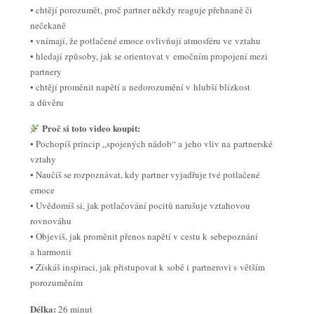
• chtějí porozumět, proč partner někdy reaguje přehnaně či
nečekaně
• vnímají, že potlačené emoce ovlivňují atmosféru ve vztahu
• hledají způsoby, jak se orientovat v emočním propojení mezi
partnery
• chtějí proměnit napětí a nedorozumění v hlubší blízkost
a důvěru
Proč si toto video koupit:
• Pochopíš princip „spojených nádob“ a jeho vliv na partnerské
vztahy
• Naučíš se rozpoznávat, kdy partner vyjadřuje tvé potlačené
emoce
• Uvědomíš si, jak potlačování pocitů narušuje vztahovou
rovnováhu
• Objevíš, jak proměnit přenos napětí v cestu k sebepoznání
a harmonii
• Získáš inspiraci, jak přistupovat k sobě i partnerovi s větším
porozuměním
Délka:
26 minut