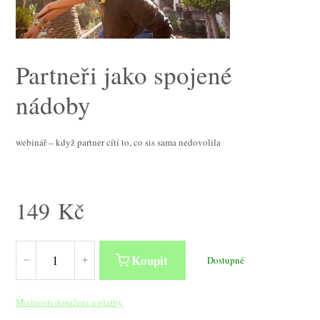
Partneři jako spojené
nádoby
webinář – když partner cítí to, co sis sama nedovolila
149
Kč
Koupit
Dostupné
Možnosti doručení a platby