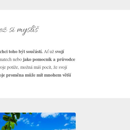
ž si myslíš
hci toho být součástí.
svojí
Ať už
jako pomocník a průvodce
ématech nebo
oje potíže, možná máš pocit, že svojí
oje proměna může mít mnohem větší