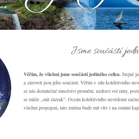
Jsme součástí jedn
Věřím, že všichni jsme součástí jediného celku.
Stejně ja
a zároveň jsou jeho součástí. Věřím v sílu kolektivního n
se nás dostatečné množství promění, uzdraví své rány, pozn
se může „stát zázrak“. Oceán kolektivního nevědomí začne 
všichni propojeni, tato změna bude mít vliv i na ostatní ka