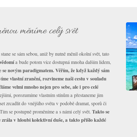
ěnou měníme celý svět
stane se sám sebou, aniž by nutně měnil okolní svět, tato
evědomí
a bude potom více dostupná mnoha dalším lidem,
e se novým paradigmatem.
Věřím, že když každý sám
íme vlastní zranění, rozvineme naši cestu v souladu
děláme velmi mnoho nejen pro sebe, ale i pro celé
lejšími, porozumíme vlastním stínům a přestaneme jim
et zrcadlit do vnějšího světa v podobě dramat, sporů či
Takto se
Tím se postupně proměníme a s námi celý svět.
zrála v hloubi kolektivní duše, a takto přišlo každé