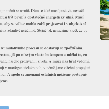
je proměnit se uvnitř. Dům se také musí postavit, nestačí
musí být první a dostatečně energeticky silná. Musí
, aby se vůbec mohla začít projevovat i v objektivní
ny zdánlivě neúčinné. Stejně tak nemusíme vidět, že by
 kumulativního procesu se dostavují se zpožděním.
 cestou, jít po ní svým vlastním tempem a udělat to, co
A může nás hřát vědomí,
litu našeho prožívání i života.
ují v morfogenetickém poli, v němž jsme všichni propojeni
spolu se změnami ostatních můžeme
postupně
 lidí. A
ijeme.