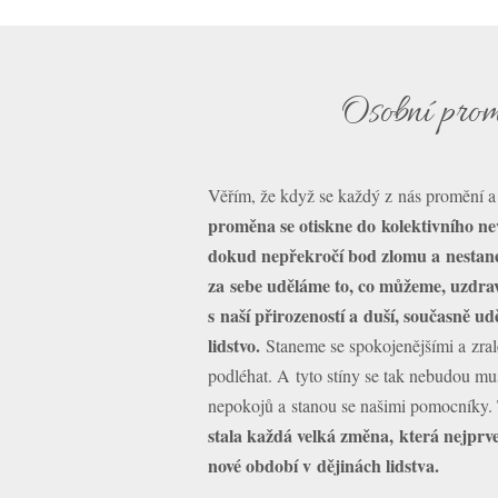
Osobní prom
Věřím, že když se každý z nás promění a 
proměna se otiskne do kolektivního n
dokud nepřekročí bod zlomu a nestan
za sebe uděláme to, co můžeme, uzdrav
s naší přirozeností a duší, současně u
lidstvo.
Staneme se spokojenějšími a zra
podléhat. A tyto stíny se tak nebudou mus
nepokojů a stanou se našimi pomocníky. 
stala každá velká změna, která nejprve 
nové období v dějinách lidstva.