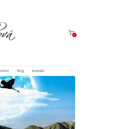
0
erence
blog
kontakt