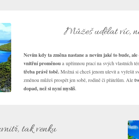
Můžeš udělat víc, ne
Nevím kdy ta změna nastane a nevím jaké to bude, ale c
vnitřní proměnou
a upřímnou prací na svých vlastních t
třeba právě tobě.
Možná si chceš jenom ulevit a vyřešit sv
tv
změnou můžeš prospět jen sobě, rodině či přátelům. Ale
dopad, než si nyní myslíš
.
vnitř, tak venku