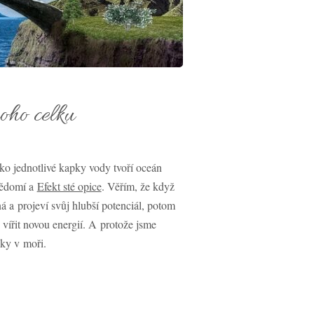
oho celku
ko jednotlivé kapky vody tvoří oceán
evědomí a
Efekt sté opice
. Věřím, že když
á a projeví svůj hlubší potenciál, potom
vířit novou energií. A protože jsme
pky v moři.