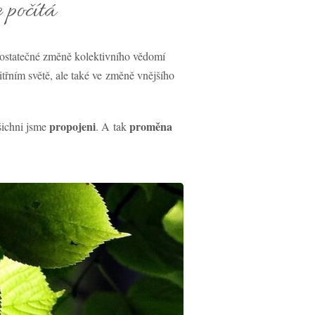
 počítá
ostatečné změně kolektivního vědomí
třním světě, ale také ve změně vnějšího
propojeni
proměna
šichni jsme
. A tak