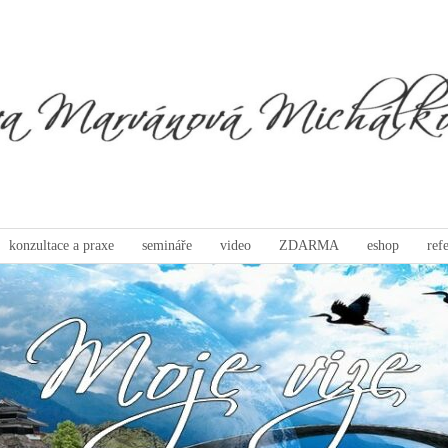
konzultace a praxe
semináře
video
ZDARMA
eshop
ref