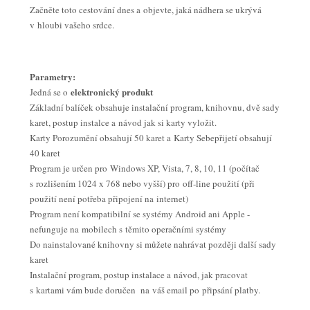
Začněte toto cestování dnes a objevte, jaká nádhera se ukrývá
v hloubi vašeho srdce.
Parametry:
elektronický produkt
Jedná se o
Základní balíček obsahuje instalační program, knihovnu, dvě sady
karet, postup instalce a návod jak si karty vyložit.
Karty Porozumění obsahují 50 karet a Karty Sebepřijetí obsahují
40 karet
Program je určen pro Windows XP, Vista, 7, 8, 10, 11 (počítač
s rozlišením 1024 x 768 nebo vyšší) pro off-line použití (při
použití není potřeba připojení na internet)
Program není kompatibilní se systémy Android ani Apple -
nefunguje na mobilech s těmito operačními systémy
Do nainstalované knihovny si můžete nahrávat později další sady
karet
Instalační program, postup instalace a návod, jak pracovat
s kartami vám bude doručen na váš email po připsání platby.