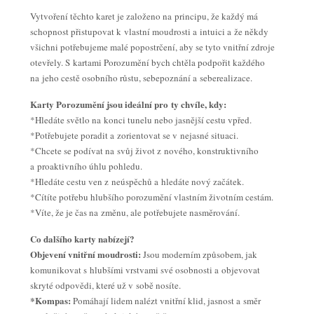
Vytvoření těchto karet je založeno na principu, že každý má
schopnost přistupovat k vlastní moudrosti a intuici a že někdy
všichni potřebujeme malé popostrčení, aby se tyto vnitřní zdroje
otevřely. S kartami Porozumění bych chtěla podpořit každého
na jeho cestě osobního růstu, sebepoznání a seberealizace.
Karty Porozumění jsou ideální pro ty chvíle, kdy:
*Hledáte světlo na konci tunelu nebo jasnější cestu vpřed.
*Potřebujete poradit a zorientovat se v nejasné situaci.
*Chcete se podívat na svůj život z nového, konstruktivního
a proaktivního úhlu pohledu.
*Hledáte cestu ven z neúspěchů a hledáte nový začátek.
*Cítíte potřebu hlubšího porozumění vlastním životním cestám.
*Víte, že je čas na změnu, ale potřebujete nasměrování.
Co dalšího karty nabízejí?
Objevení vnitřní moudrosti:
Jsou moderním způsobem, jak
komunikovat s hlubšími vrstvami své osobnosti a objevovat
skryté odpovědi, které už v sobě nosíte.
*Kompas:
Pomáhají lidem nalézt vnitřní klid, jasnost a směr