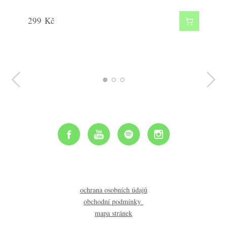
299
299
549
Kč
Kč
Kč
ochrana osobních údajů
obchodní podmínky
mapa stránek