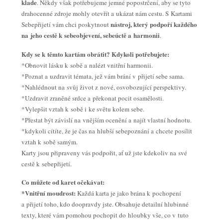
klade
. Někdy však potřebujeme jemné popostrčení, aby se tyto
drahocenné zdroje mohly otevřít a ukázat nám cestu. S Kartami
nástroj, který podpoří každého
Sebepřijetí vám chci poskytnout
na jeho cestě k sebeobjevení, sebeúctě a harmonii
.
Kdy se k těmto kartám obrátit? Kdykoli potřebujete:
*Obnovit lásku k sobě a nalézt vnitřní harmonii.
*Poznat a uzdravit témata, jež vám brání v přijetí sebe sama.
*Nahlédnout na svůj život z nové, osvobozující perspektivy.
*Uzdravit zraněné srdce a překonat pocit osamělosti.
*Vylepšit vztah k sobě i ke světu kolem sebe.
*Přestat být závislí na vnějším ocenění a najít vlastní hodnotu.
*kdykoli cítíte, že je čas na hlubší sebepoznání a chcete posílit
vztah k sobě samým.
Karty jsou připraveny vás podpořit, ať už jste kdekoliv na své
cestě k sebepřijetí.
Co můžete od karet očekávat:
*Vnitřní moudrost:
Každá karta je jako brána k pochopení
a přijetí toho, kdo doopravdy jste. Obsahuje detailní hlubinné
texty, které vám pomohou pochopit do hloubky vše, co v tuto