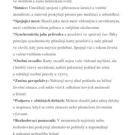
ve složitém a často hektickém světě.
*Intuice:
Umožňují spojení s přirozenou intuicí a vnitřní
moudrostí, a zároveň poskytují prostor pro meditaci a sebereflexi.
*Spojující most:
Slouží jako most mezi vědomým a nevědomým,
mezi vnitřním světem jedince a vnějšími okolnostmi.
*Synchronicita jako průvodce
a poselství ve správný čas: Díky
principu synchronicity přinášejí karty poselství a rady přesně
ve chvíli, kdy jsou nejvíce potřebné. Spojují vás s tokem života
a vašim vnitřním vedením
*Osobní zrcadlo:
Karty zrcadlí nejen vaše vědomé myšlení, ale
i hlubší vrstvy nevědomí, nabízí průzračný pohled do nitra
a odrážejí osobní pravdy a výzvy.
*Změna perspektivy:
Nabízejí nový úhel pohledu na běžné
životní situace, což může vést k odhalení nových možností
a řešení.
*Podpora v obtížných dobách:
Mohou sloužit jako zdroj útěchy
a inspirace, když se cítíte ztraceni nebo přemoženi životními
výzvami.
*Rozhodovací pomocník:
V momentech nejistoty nebo
rozhodování poskytují alternativní pohledy a napomáhají
k nalezení nejlepšího řešení.