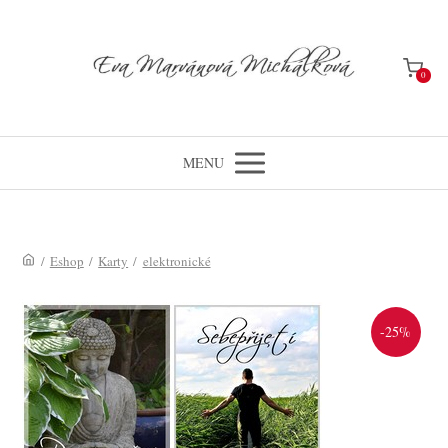
0
MENU
/
Eshop
/
Karty
/
elektronické
-25%