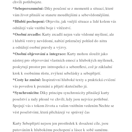
chvíli potřebujete.
*Sebeporozumění:
Díky poučení se z momentů a situací, které
vám život přináší se stanete moudřejšími a sebevědomějšími.
*Hlubší pochopení:
Objevíte, jak vnější situace a lidé kolem vás
odrážejí vaše vnitřní boje i vítězství.
*Osobní zrcadlo:
Karty zrcadlí nejen vaše vědomé myšlení, ale
i hlubší vrstvy nevědomí, nabízí průzračný pohled do nitra
a odrážejí osobní pravdy a výzvy.
*Osobní objevování a integrace:
Karty mohou sloužit jako
nástroj pro objevování vlastních emocí a hlubokých myšlenek,
poskytují prostor pro introspekci a sebereflexi, což je základní
krok k osobnímu růstu, zvýšení sebelásky a sebepřijetí.
*Cesty ke změně:
Inspirativní hluboké texty a praktická cvičení
vás povedou k poznání a přijetí skutečného já.
*Synchronicitu:
Díky principu synchronicity přinášejí karty
poselství a rady přesně ve chvíli, kdy jsou nejvíce potřebné.
Spojují vás s tokem života a vašim vnitřním vedením Nechte se
vést poselstvími, která přicházejí ve správný čas
Karty Sebepřijetí nejsou jen prostředek k dosažení cíle, jsou
putováním k hlubokému pochopení a lásce k sobě samému.