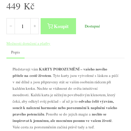
449
Kč
Koupit
Dostupné
Možnosti doručení a platby
Popis
KARTY POROZUMĚNÍ – vašeho nového
Představuji vám
přítele na cestě životem
. Tyto karty jsou vytvořené s láskou a péčí
v mé dílně a jsou připraveny stát se vaším osobním rádcem při
každém kroku. Nechte se vtáhnout do světa intuitivní
moudrosti. Každá karta je něžným povzbudivým klenotem, který
odvaha čelit výzvám,
čeká, aby odkryl svůj poklad – ať už je to
soucit k nalezení harmonie nebo porozumění k naplnění vašeho
pravého potenciálu
nechte se
. Ponořte se do jejich magie a
inspirovat k jemnému, ale mocnému posunu ve vašem životě
.
Vaše cesta za porozuměním začíná právě tady a teď.