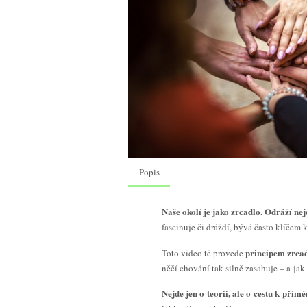
Popis
Naše okolí je jako zrcadlo. Odráží nej
fascinuje či dráždí, bývá často klíčem 
principem zrcadle
Toto video tě provede
něčí chování tak silně zasahuje – a ja
Nejde jen o teorii, ale o cestu k přím