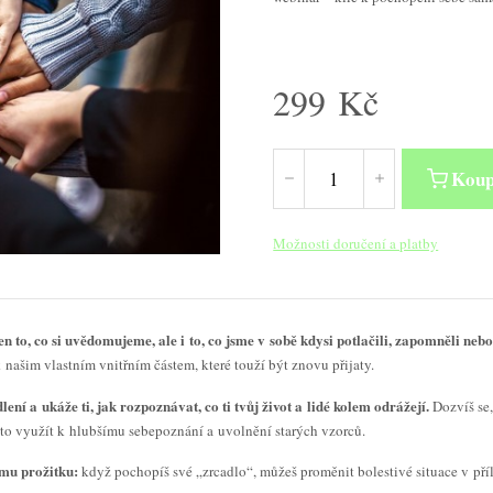
299
Kč
Koup
Možnosti doručení a platby
en to, co si uvědomujeme, ale i to, co jsme v sobě kdysi potlačili, zapomněli nebo
k našim vlastním vnitřním částem, které touží být znovu přijaty.
ní a ukáže ti, jak rozpoznávat, co ti tvůj život a lidé kolem odrážejí.
Dozvíš se,
k to využít k hlubšímu sebepoznání a uvolnění starých vzorců.
ému prožitku:
když pochopíš své „zrcadlo“, můžeš proměnit bolestivé situace v příle