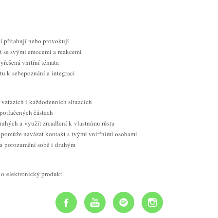
zí přitahují nebo provokují
at se svými emocemi a reakcemi
vyřešená vnitřní témata
stu k sebepoznání a integraci
e vztazích i každodenních situacích
h potlačených částech
 druhých a využít zrcadlení k vlastnímu růstu
ti pomůže navázat kontakt s tvými vnitřními osobami
tí a porozumění sobě i druhým
 o elektronický produkt.