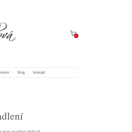
0
erence
blog
kontakt
adlení
a skrze zrcadlení druhých