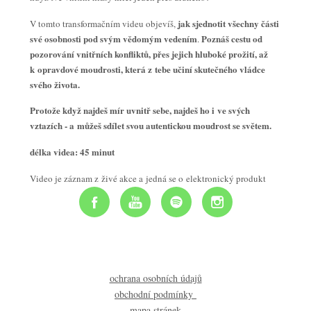
jak sjednotit všechny části
V tomto transformačním videu objevíš,
své osobnosti pod svým vědomým vedením
Poznáš cestu od
.
pozorování vnitřních konfliktů, přes jejich hluboké prožití, až
k opravdové moudrosti, která z tebe učiní skutečného vládce
svého života.
Protože když najdeš mír uvnitř sebe, najdeš ho i ve svých
vztazích - a můžeš sdílet svou autentickou moudrost se světem.
délka videa: 45 minut
Video je záznam z živé akce a jedná se o elektronický produkt
ochrana osobních údajů
obchodní podmínky
mapa stránek