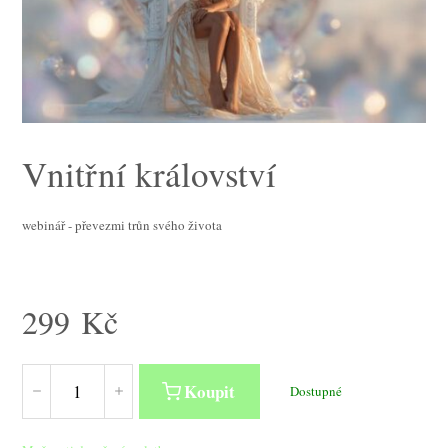
Vnitřní království
webinář - převezmi trůn svého života
299
Kč
Koupit
Dostupné