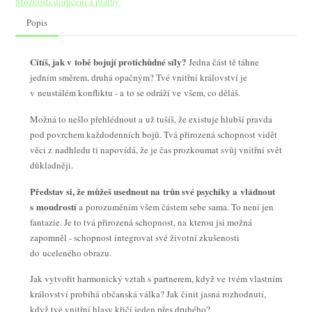
Možnosti doručení a platby
Popis
Cítíš, jak v tobě bojují protichůdné síly?
Jedna část tě táhne
jedním směrem, druhá opačným? Tvé vnitřní království je
v neustálém konfliktu - a to se odráží ve všem, co děláš.
Možná to nešlo přehlédnout a už tušíš, že existuje hlubší pravda
pod povrchem každodenních bojů. Tvá přirozená schopnost vidět
věci z nadhledu ti napovídá, že je čas prozkoumat svůj vnitřní svět
důkladněji.
Představ si, že můžeš usednout na trůn své psychiky a vládnout
s moudrostí
a porozuměním všem částem sebe sama. To není jen
fantazie. Je to tvá přirozená schopnost, na kterou jsi možná
zapomněl - schopnost integrovat své životní zkušenosti
do uceleného obrazu.
Jak vytvořit harmonický vztah s partnerem, když ve tvém vlastním
království probíhá občanská válka? Jak činit jasná rozhodnutí,
když tvé vnitřní hlasy křičí jeden přes druhého?