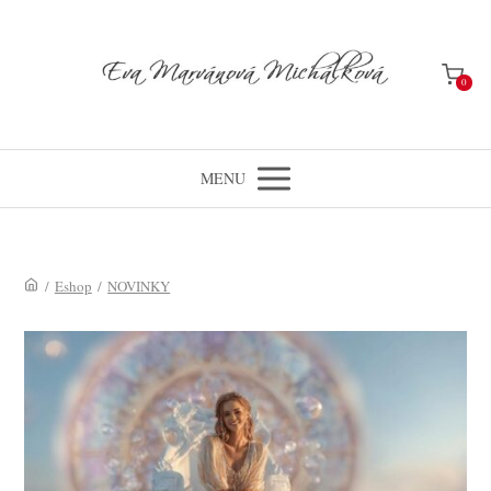
0
MENU
/
Eshop
/
NOVINKY