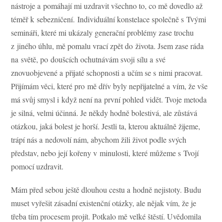
nástroje a pomáhají mi uzdravit všechno to, co mě dovedlo až
téměř k sebezničení. Individuální konstelace společně s Tvými
semináři, které mi ukázaly generační problémy zase trochu
z jiného úhlu, mě pomalu vrací zpět do života. Jsem zase ráda
na světě, po doušcích ochutnávám svoji sílu a své
znovuobjevené a přijaté schopnosti a učím se s nimi pracovat.
Přijímám věci, které pro mě dřív byly nepřijatelné a vím, že vše
má svůj smysl i když není na první pohled vidět. Tvoje metoda
je silná, velmi účinná. Je někdy hodně bolestivá, ale zůstává
otázkou, jaká bolest je horší. Jestli ta, kterou aktuálně žijeme,
trápí nás a nedovolí nám, abychom žili život podle svých
představ, nebo její kořeny v minulosti, které můžeme s Tvojí
pomocí uzdravit.
Mám před sebou ještě dlouhou cestu a hodně nejistoty. Budu
muset vyřešit zásadní existenční otázky, ale nějak vím, že je
třeba tím procesem projít. Potkalo mě velké štěstí. Uvědomila