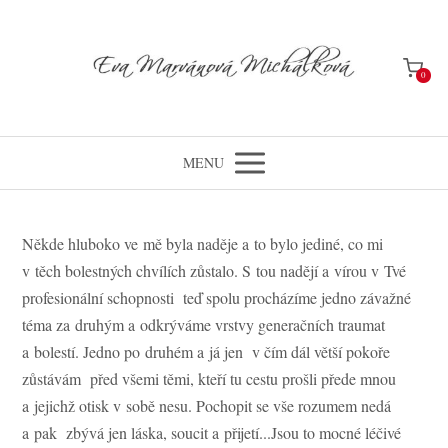
0
MENU
Někde hluboko ve mě byla naděje a to bylo jediné, co mi
v těch bolestných chvílích zůstalo. S tou nadějí a vírou v Tvé
profesionální schopnosti teď spolu procházíme jedno závažné
téma za druhým a odkrýváme vrstvy generačních traumat
a bolestí. Jedno po druhém a já jen v čím dál větší pokoře
zůstávám před všemi těmi, kteří tu cestu prošli přede mnou
a jejichž otisk v sobě nesu. Pochopit se vše rozumem nedá
a pak zbývá jen láska, soucit a přijetí...Jsou to mocné léčivé