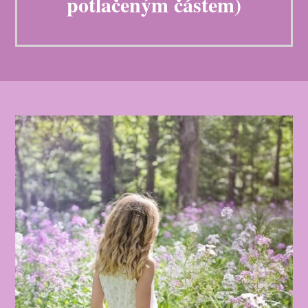
potlačeným částem)