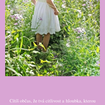
Cítíš občas, že tvá citlivost a hloubka, kterou