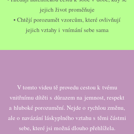
jejich život proměňuje
• Chtějí porozumět vzorcům, které ovlivňují
jejich vztahy i vnímání sebe sama
V tomto videu tě provedu cestou k tvému
vnitřnímu dítěti s důrazem na jemnost, respekt
a hluboké porozumění. Nejde o rychlou změnu,
ale o navázání láskyplného vztahu s těmi částmi
sebe, které jsi možná dlouho přehlížela.