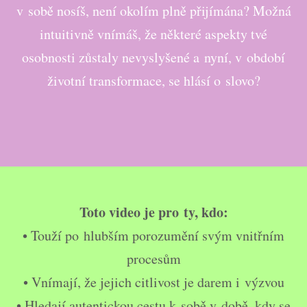
v sobě nosíš, není okolím plně přijímána? Možná
intuitivně vnímáš, že některé aspekty tvé
osobnosti zůstaly nevyslyšené a nyní, v období
životní transformace, se hlásí o slovo?
Toto video je pro ty, kdo:
• Touží po hlubším porozumění svým vnitřním
procesům
• Vnímají, že jejich citlivost je darem i výzvou
• Hledají autentickou cestu k sobě v době, kdy se