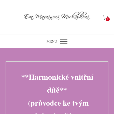
0
MENU
**Harmonické vnitřní
dítě**
(průvodce ke tvým