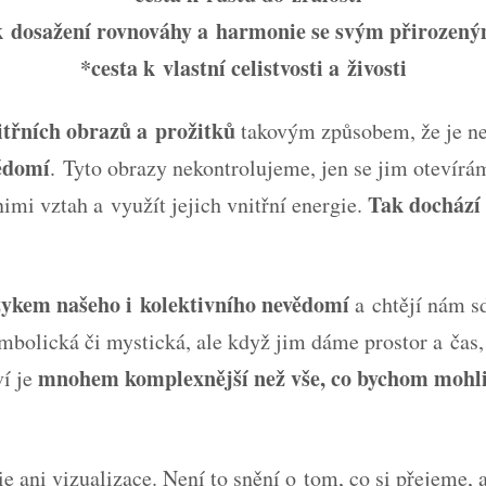
k dosažení rovnováhy a harmonie se svým přirozen
*cesta k vlastní celistvosti a živosti
itřních obrazů a prožitků
takovým způsobem, že je 
vědomí
. Tyto obrazy nekontrolujeme, jen se jim oteví
Tak dochází
imi vztah a využít jejich vnitřní energie.
ykem našeho i kolektivního nevědomí
a chtějí nám sd
mbolická či mystická, ale když jim dáme prostor a čas
mnohem komplexnější než vše, co bychom mohli 
í je
e ani vizualizace. Není to snění o tom, co si přejeme, 