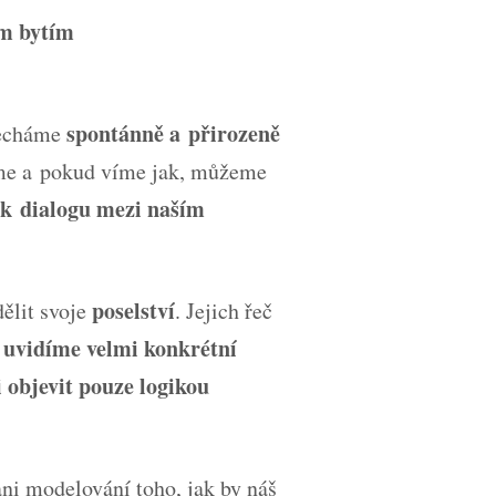
ým bytím
spontánně a přirozeně
necháme
ráme a pokud víme jak, můžeme
 k dialogu mezi naším
poselství
ělit svoje
. Jejich řeč
uvidíme velmi konkrétní
,
objevit pouze logikou
ani modelování toho, jak by náš