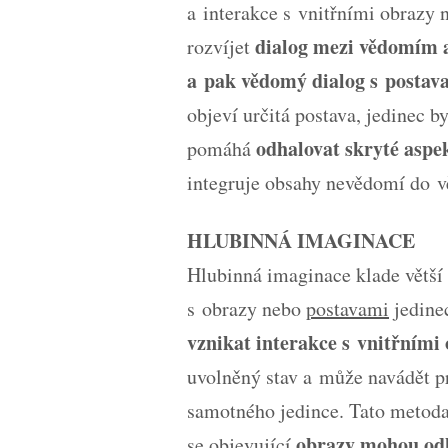
a interakce s vnitřními obrazy
dialog mezi vědomím
rozvíjet
a pak vědomý dialog s postav
objeví určitá postava, jedinec by
odhalovat skryté aspek
pomáhá
integruje obsahy nevědomí do 
HLUBINNÁ IMAGINACE
Hlubinná imaginace klade větší
s obrazy nebo
postavami
jedine
vznikat interakce s vnitřními
uvolněný stav a může navádět p
samotného jedince. Tato metoda
obrazy mohou odha
se objevující