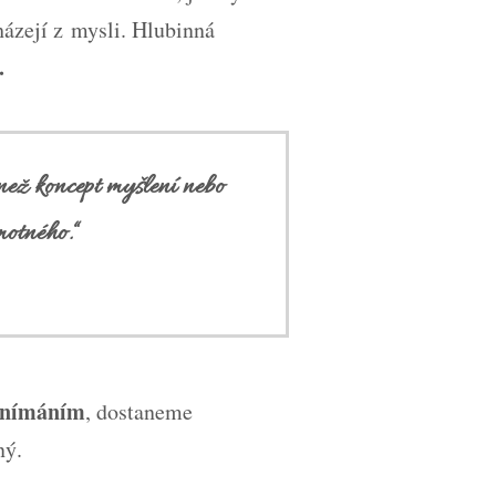
házejí z mysli. Hlubinná
.
než koncept myšlení nebo
otného.“
 vnímáním
, dostaneme
pný.