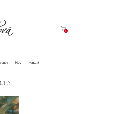
0
erence
blog
kontakt
CE?