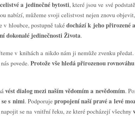
celistvé a jedinečné bytosti
, které jsou ve své podstat
ou nabízí, můžeme svoji celistvost nejen znovu objevit,
dochází k jeho přirozené 
e v hloubce, postupně také
ní
dokonalé jedinečnosti Života
.
teme v knihách a nikdo nám ji nemůže zvenku předat. 
Protože vše hledá přirozenou rovnováhu
 nás povede.
vést dialog mezi naším vědomím a nevědomím
há
. P
 se s nimi
propojení naší pravé a levé mo
. Podporuje
napojit se na vnitřní řeku, ze které pocházejí všechny