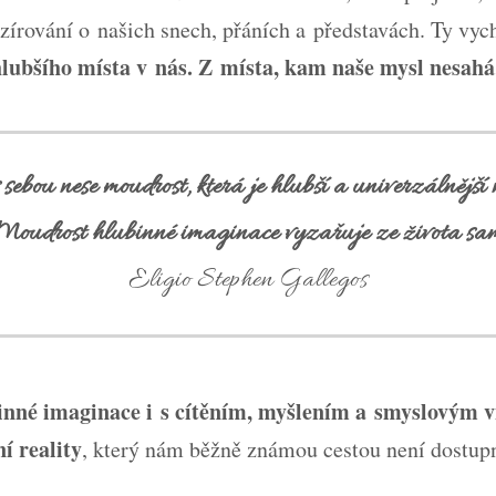
azírování o našich snech, přáních a představách. Ty vyc
lubšího místa v nás. Z místa, kam naše mysl nesahá
ebou nese moudrost, která je hlubší a univerzálnější 
Moudrost hlubinné imaginace vyzařuje ze života sam
Eligio Stephen Gallegos
inné imaginace i s cítěním, myšlením a smyslovým
í reality
, který nám běžně známou cestou není dostu