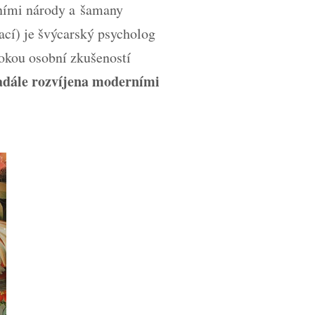
dními národy a šamany
ací) je švýcarský psycholog
bokou osobní zkušeností
nadále rozvíjena moderními