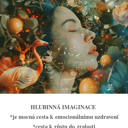
HLUBINNÁ IMAGINACE
*je mocná cesta k emocionálnímu uzdravení
*cesta k růstu do zralosti