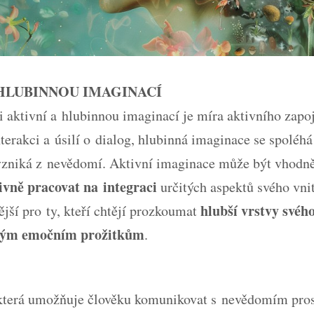
 HLUBINNOU IMAGINACÍ
 aktivní a hlubinnou imaginací je míra aktivního zapoj
rakci a úsilí o dialog, hlubinná imaginace se spoléhá
vzniká z nevědomí. Aktivní imaginace může být vhodnějš
ivně pracovat na integraci
určitých aspektů svého vni
hlubší vrstvy svéh
ší pro ty, kteří chtějí prozkoumat
kým emočním prožitkům
.
, která umožňuje člověku komunikovat s nevědomím pro