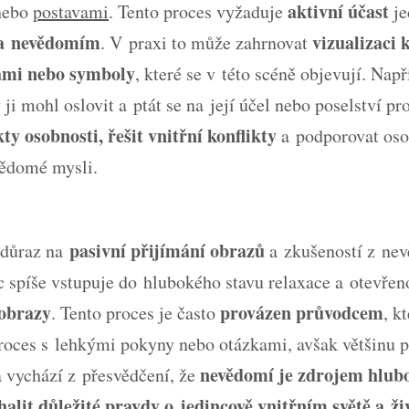
aktivní účast
 nebo
postavami
. Tento proces vyžaduje
je
 a nevědomím
vizualizaci
. V praxi to může zahrnovat
ami nebo symboly
, které se v této scéně objevují. Nap
 ji mohl oslovit a ptát se na její účel nebo poselství pr
ty osobnosti, řešit vnitřní konflikty
a podporovat oso
vědomé mysli.
pasivní přijímání obrazů
 důraz na
a zkušeností z nev
c spíše vstupuje do hlubokého stavu relaxace a otevře
 obrazy
provázen průvodcem
. Tento proces je často
, k
roces s lehkými pokyny nebo otázkami, avšak většinu
nevědomí je zdrojem hlub
 vychází z přesvědčení, že
lit důležité pravdy o jedincově vnitřním světě a živ