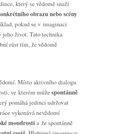
dince, který se vědomě snaží
 konkrétního obrazu nebo scény
říklad, pokud se v imaginaci
o jeho život. Tato technika
bní růst tím, že vědomě
ědomí. Místo aktivního dialogu
spontánně
nosti, ve kterém může
terý pomáhá jedinci udržovat
 práce vykonává nevědomí
oké moudrosti
a že spontánně
otní cestě
. Hlubinná imaginace