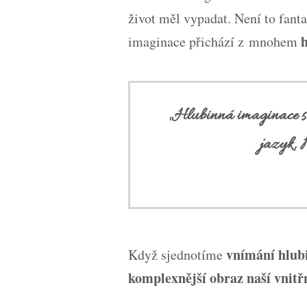
život měl vypadat. Není to fant
h
imaginace přichází z mnohem
„Hlubinná imaginace s s
jazyk. 
vnímání hlub
Když sjednotíme
komplexnější obraz naší vnitřn