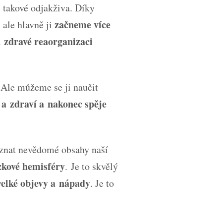
ě takové odjakživa. Díky
začneme více
 ale hlavně ji
a zdravé reaorganizaci
Ale můžeme se ji naučit
 a zdraví a nakonec spěje
oznat nevědomé obsahy naší
zkové hemisféry
. Je to skvělý
velké objevy a nápady
. Je to