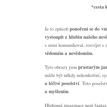
*cesta 
ponoření se do vn
Je to způsob
vystoupit z hlubin našeho ne
s nimi komunikovat, rozvíjet s n
vědomím a nevědomím.
prastarým jaz
Tyto obrazy jsou
může být někdy nekonkrétní, sy
a léčivé poselství
. Toto poselstv
a myšlením
.
Hlubinná imaginace není fantazi