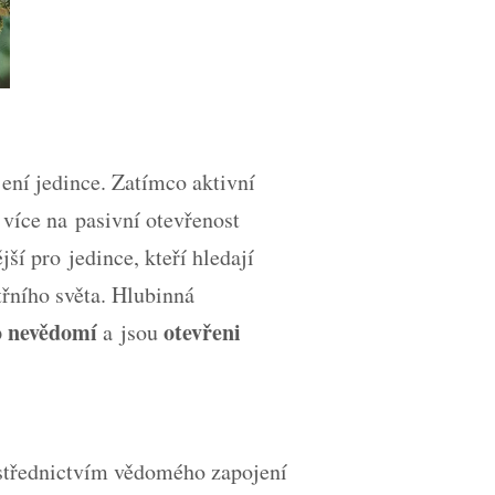
ení jedince. Zatímco aktivní
 více na pasivní otevřenost
í pro jedince, kteří hledají
třního světa. Hlubinná
o nevědomí
otevřeni
a jsou
střednictvím vědomého zapojení