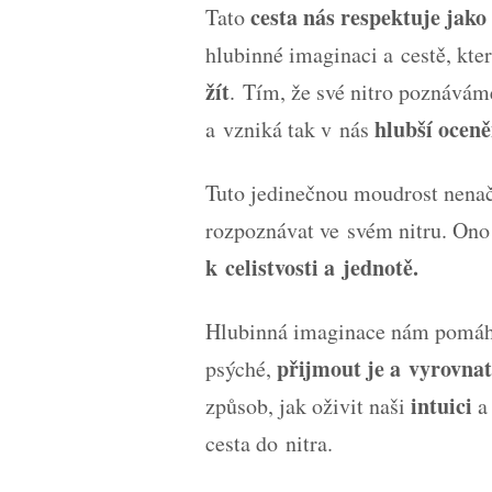
cesta nás respektuje jako 
Tato
hlubinné imaginaci a cestě, kter
žít
. Tím, že své nitro poznávám
hlubší oceně
a vzniká tak v nás
Tuto jedinečnou moudrost nenač
rozpoznávat ve svém nitru. Ono
k celistvosti a jednotě.
Hlubinná imaginace nám pomá
přijmout je a vyrovnat
psýché,
intuici
způsob, jak oživit naši
a 
cesta do nitra.