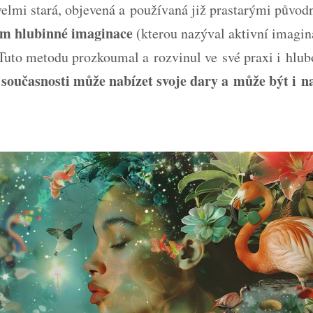
velmi stará, objevená a používaná již prastarými půvo
em hlubinné imaginace
(kterou nazýval aktivní imagin
 Tuto metodu prozkoumal a rozvinul ve své praxi i hlu
 současnosti může nabízet svoje dary a může být i 