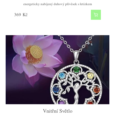
energeticky nabíjený duhový přívěsek s řetízkem
369
Kč
Vnitřní Světlo