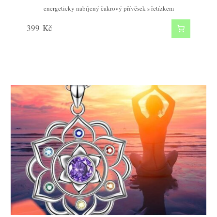
energeticky nabíjený čakrový přívěsek s řetízkem
399
Kč