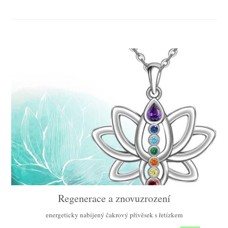
Regenerace a znovuzrození
energeticky nabíjený čakrový přívěsek s řetízkem