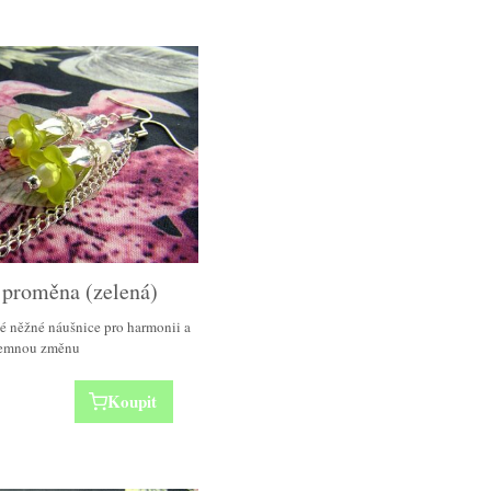
 proměna (zelená)
é něžné náušnice pro harmonii a
emnou změnu
Koupit