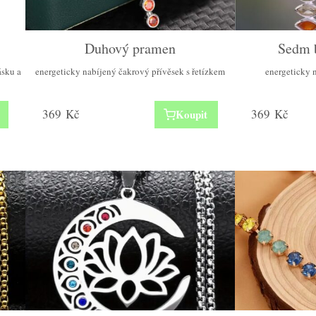
Duhový pramen
Sedm 
ásku a
energeticky nabíjený čakrový přívěsek s řetízkem
energeticky 
369
Kč
369
Kč
Koupit