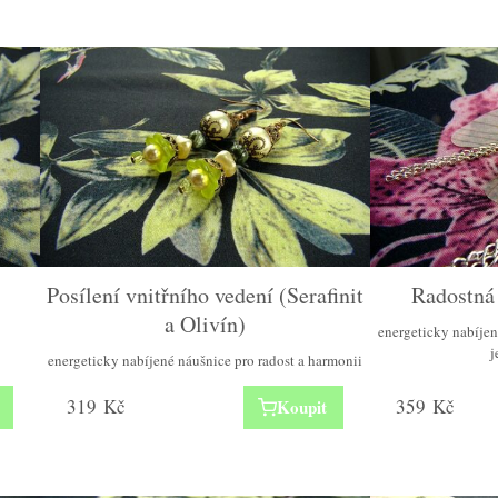
Posílení vnitřního vedení (Serafinit
Radostná
a Olivín)
energeticky nabíjen
j
energeticky nabíjené náušnice pro radost a harmonii
319
Kč
359
Kč
Koupit