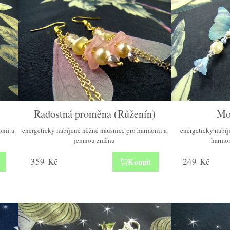
Radostná proměna (Růženín)
Mot
onii a
energeticky nabíjené něžné náušnice pro harmonii a
energeticky nabíj
jemnou změnu
harmon
359
Kč
249
Kč
Koupit