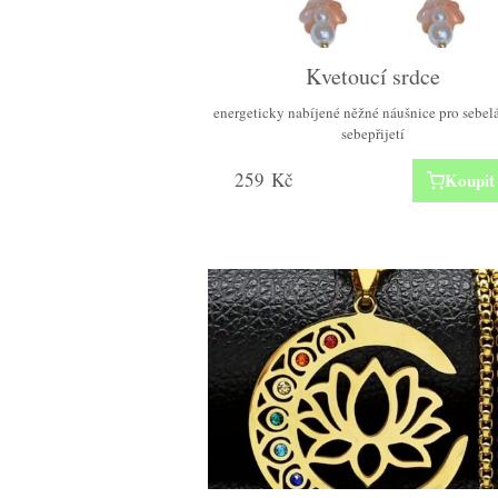
Kvetoucí srdce
energeticky nabíjené něžné náušnice pro sebel
sebepřijetí
259
Kč
Koupit