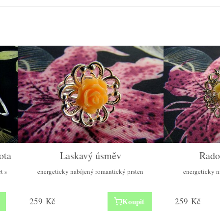
ota
Laskavý úsměv
Rados
t s
energeticky nabíjený romantický prsten
energeticky n
259
Kč
259
Kč
Koupit