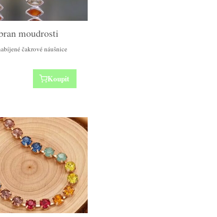
bran moudrosti
nabíjené čakrové náušnice
Koupit