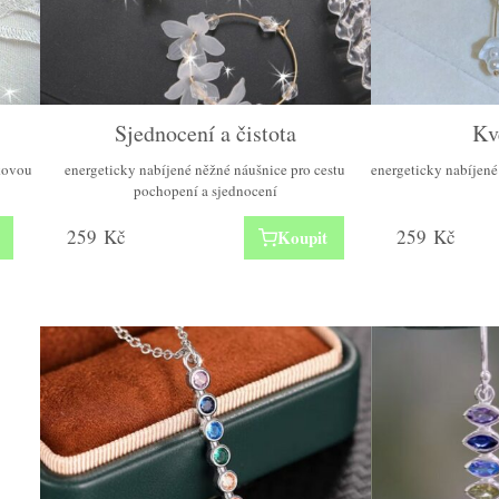
Sjednocení a čistota
Kv
kovou
energeticky nabíjené něžné náušnice pro cestu
energeticky nabíjené
pochopení a sjednocení
259
Kč
259
Kč
Koupit