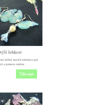
ýlí lehkost
ené něžné motýlí náušnice pro
ii a jemnou změnu
Koupit