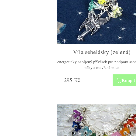
Víla sebelásky (zelená)
energeticky nabíjený přívěsek pro podporu sebe
něhy a otevření srdce
295
Kč
Koupit