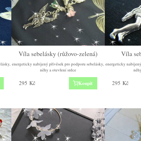
Víla sebelásky (růžovo-zelená)
Víla se
lásky,
energeticky nabíjený přívěsek pro podporu sebelásky,
energeticky nabíjený
něhy a otevření srdce
něhy
295
Kč
295
Kč
Koupit