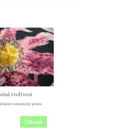
tná tvořivost
abíjený romantický prsten
Koupit