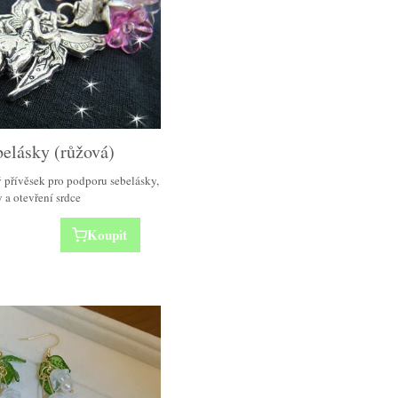
belásky (růžová)
 přívěsek pro podporu sebelásky,
 a otevření srdce
Koupit