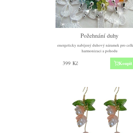
Požehnání duhy
energeticky nabíjený duhový náramek pro cel
harmonizaci a pohodu
399
Kč
Koupit