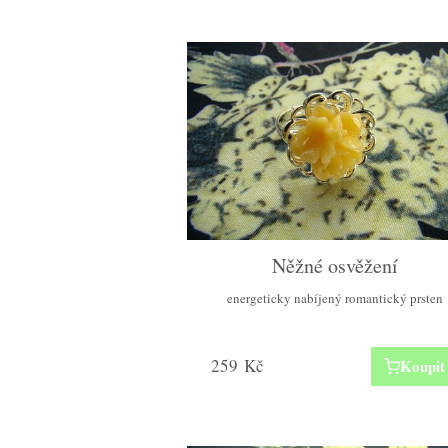
Něžné osvěžení
energeticky nabíjený romantický prsten
259
Kč
Koupit