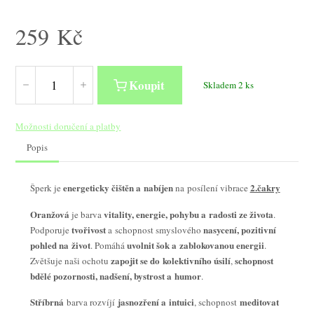
259
Kč
Koupit
Skladem 2 ks
Možnosti doručení a platby
Popis
energeticky čištěn a nabíjen
2.čakry
Šperk je
na posílení vibrace
Oranžová
vitality, energie, pohybu a radosti ze života
je barva
.
tvořivost
nasycení, pozitivní
Podporuje
a schopnost smyslového
pohled na život
uvolnit šok a zablokovanou energii
. Pomáhá
.
zapojit se do kolektivního úsilí
schopnost
Zvětšuje naši ochotu
,
bdělé pozornosti, nadšení, bystrost a humor
.
Stříbrná
jasnozření a intuici
meditovat
barva rozvíjí
, schopnost