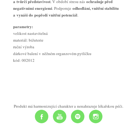
a tvůrčí představivost
ochraňuje před
. V období stresu nás
negativními energiemi
odhodlání, vnitřní stabilitu
. Podporuje
a vynáší do popředí vnitřní potenciál
.
parametry:
velikost nastavitelná
materiál: bižuterie
ruční výroba
dárkové balení v něžném organzovém pytlíčku
kód: 002012
Produkt má harmonizující charakter a nenahrazuje lékařskou péči.