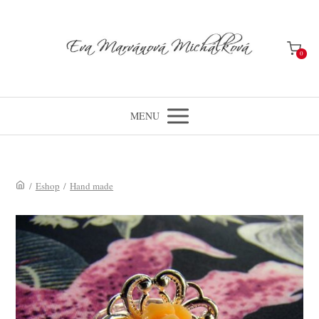
0
MENU
/
Eshop
/
Hand made