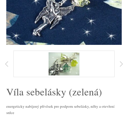
Víla sebelásky (zelená)
energeticky nabíjený přívěsek pro podporu sebelásky, něhy a otevření
srdce