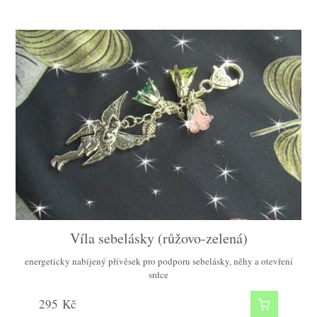
Víla sebelásky (růžovo-zelená)
Víla sebelásky (růžová)
energeticky nabíjený přívěsek pro podporu sebelásky, něhy a otevření
energeticky nabíjený přívěsek pro podporu sebelásky, něhy a otevření
srdce
srdce
295
295
Kč
Kč