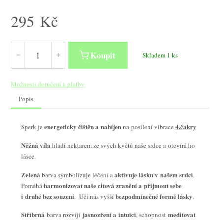
295
Kč
Koupit
Skladem 1 ks
Možnosti doručení a platby
Popis
energeticky čištěn a nabíjen
4.čakry
Šperk je
na posílení vibrace
Něžná víla
hladí nektarem ze svých květů naše srdce a otevírá ho
lásce.
Zelená
aktivuje lásku v našem srdci
barva symbolizuje léčení a
.
harmonizovat naše citová zranění a přijmout sebe
Pomáhá
i druhé bez souzení
bezpodmínečné formě lásky
. Učí nás vyšší
.
Stříbrná
jasnozření a intuici
meditovat
barva rozvíjí
, schopnost