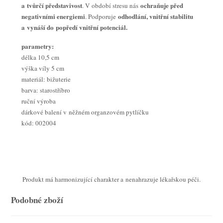
a tvůrčí představivost
ochraňuje před
. V období stresu nás
negativními energiemi
odhodlání, vnitřní stabilitu
. Podporuje
a vynáší do popředí vnitřní potenciál.
parametry:
délka 10,5 cm
výška víly 5 cm
materiál: bižuterie
barva: starostříbro
ruční výroba
dárkové balení v něžném organzovém pytlíčku
kód: 002004
Produkt má harmonizující charakter a nenahrazuje lékařskou péči.
Podobné zboží