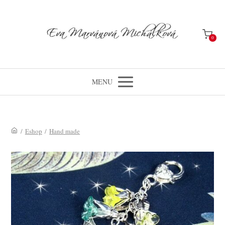
0
MENU
/
Eshop
/
Hand made