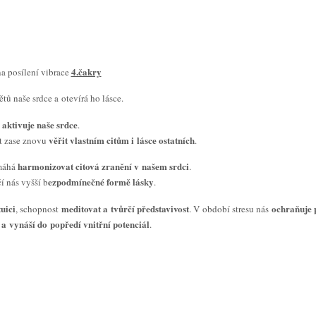
4.čakry
na posílení vibrace
tů naše srdce a otevírá ho lásce.
aktivuje naše srdce
.
věřit vlastním citům i lásce ostatních
t zase znovu
.
harmonizovat citová zranění v našem srdci
omáhá
.
ezpodmínečné formě lásky
 nás vyšší b
.
uici
meditovat a tvůrčí představivost
ochraňuje 
, schopnost
. V období stresu nás
u a vynáší do popředí vnitřní potenciál
.