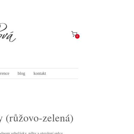
0
erence
blog
kontakt
y (růžovo-zelená)
dporu sebelásky, něhy a otevření srdce