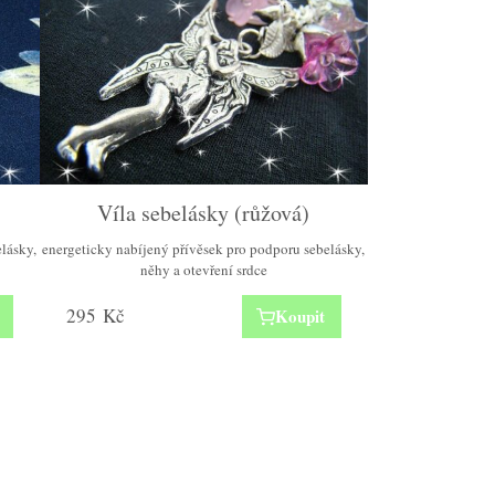
Víla sebelásky (růžová)
lásky,
energeticky nabíjený přívěsek pro podporu sebelásky,
něhy a otevření srdce
295
Kč
Koupit