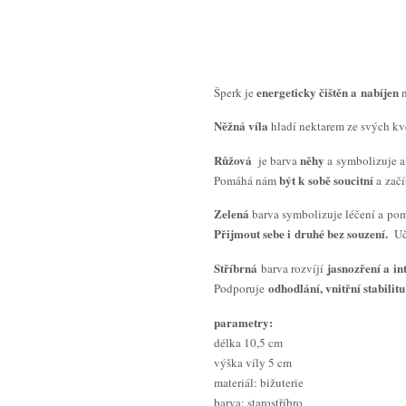
energeticky čištěn a nabíjen
Šperk je
Něžná víla
hladí nektarem ze svých kvě
Růžová
něhy
je barva
a symbolizuje a
být k sobě soucitní
Pomáhá nám
a začí
Zelená
barva symbolizuje léčení a p
Přijmout sebe i druhé bez souzení.
Učí
Stříbrná
jasnozření a int
barva rozvíjí
odhodlání, vnitřní stabilit
Podporuje
parametry:
délka 10,5 cm
výška víly 5 cm
materiál: bižuterie
barva: starostříbro