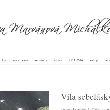
konzultace a praxe
semináře
video
ZDARMA
eshop
ref
Víla sebelásk
energeticky nabíjený přívěsek pro po