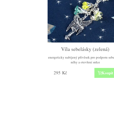
Víla sebelásky (zelená)
energeticky nabíjený přívěsek pro podporu sebe
něhy a otevření srdce
295
Kč
Koupit