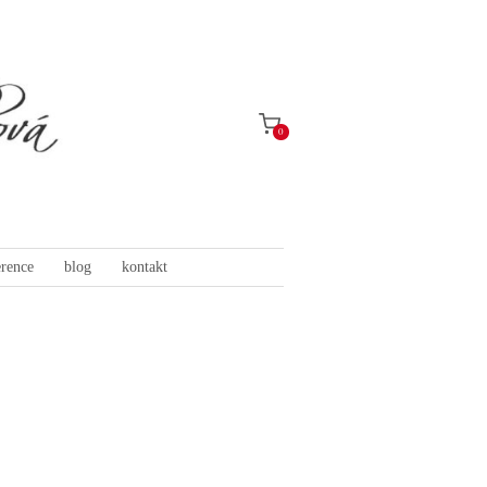
0
erence
blog
kontakt