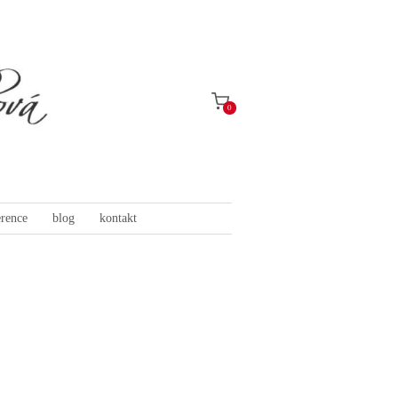
0
erence
blog
kontakt