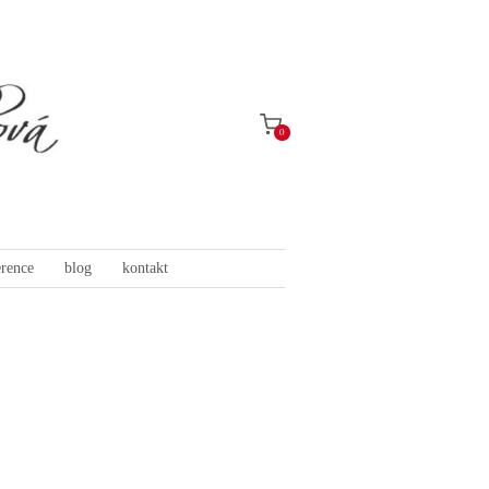
0
erence
blog
kontakt