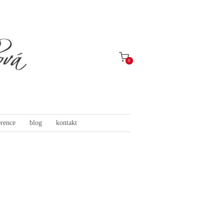
0
erence
blog
kontakt