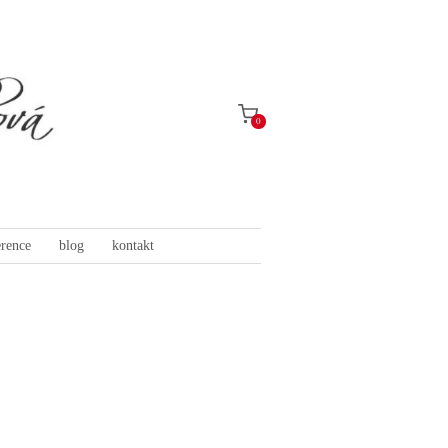
0
erence
blog
kontakt