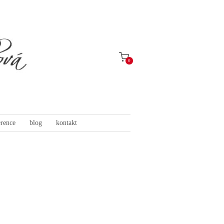
0
erence
blog
kontakt