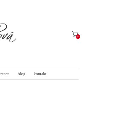
0
erence
blog
kontakt