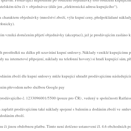
telském účtu či v objednávce (dále jen „elektronická adresa kupujícího“).
 na charakteru objednávky (množství zboží, výše kupní ceny, předpokládané nákla
efonicky).
ím vzniká doručením přijetí objednávky (akceptací), jež je prodávajícím zasláno k
ch prostředků na dálku při uzavírání kupní smlouvy. Náklady vzniklé kupujícímu 
y na internetové připojení, náklady na telefonní hovory) si hradí kupující sám, př
dodáním zboží dle kupní smlouvy může kupující uhradit prodávajícímu následujíc
kovním převodem nebo službou Google pay
rodávajícího č. 1233096001/5500 (pouze pro ČR) , vedený u společnosti Raifaisse
n zaplatit prodávajícímu také náklady spojené s balením a dodáním zboží ve smluv
s dodáním zboží.
ohu či jinou obdobnou platbu. Tímto není dotčeno ustanovení čl. 4.6 obchodních 