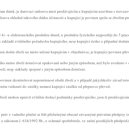
címu dárek, je darovací smlouva mezi prodávajícím a kupujícím uzavřena s rozvaz
ouva ohledně takového dárku účinnosti a kupující je povinen spolu se zbožím pro
d 4) - u elektronického produktu ihned, u produktu fyzického nejpozději do 5 pra
a základě zvláštního požadavku kupujícího, nese kupující riziko a případné doda
nen dodat zboží na místo určené kupujícím v objednávce, je kupující povinen převz
jícího nutno zboží doručovat opakovaně nebo jiným způsobem, než bylo uvedeno v 
ží, resp. náklady spojené s jiným způsobem doručení.
í povinen zkontrolovat neporušenost obalů zboží a v případě jakýchkoliv závad tot
ném vniknutí do zásilky nemusí kupující zásilku od přepravce převzít.
ě zboží mohou upravit zvláštní dodací podmínky prodávajícího, jsou-li prodávající
ě práv z vadného plnění se řídí příslušnými obecně závaznými právními předpisy 
 zákonem č. 634/1992 Sb., o ochraně spotřebitele, ve znění pozdějších předpisů)