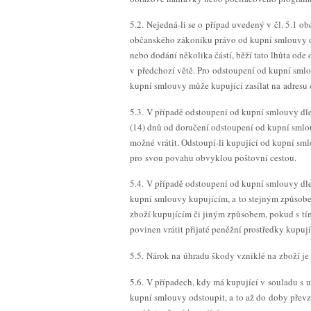
5.2. Nejedná-li se o případ uvedený v čl. 5.1 
občanského zákoníku právo od kupní smlouvy ods
nebo dodání několika částí, běží tato lhůta od
v předchozí větě. Pro odstoupení od kupní sml
kupní smlouvy může kupující zasílat na adresu
5.3. V případě odstoupení od kupní smlouvy dle
(14) dnů od doručení odstoupení od kupní smlou
možné vrátit. Odstoupí-li kupující od kupní sm
pro svou povahu obvyklou poštovní cestou.
5.4. V případě odstoupení od kupní smlouvy dle
kupní smlouvy kupujícím, a to stejným způsobem,
zboží kupujícím či jiným způsobem, pokud s tím
povinen vrátit přijaté peněžní prostředky kupuj
5.5. Nárok na úhradu škody vzniklé na zboží je
5.6. V případech, kdy má kupující v souladu s
kupní smlouvy odstoupit, a to až do doby převz