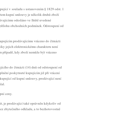
pující v souladu s ustanovením § 1829 odst. 1
mětem kupní smlouvy je několik druhů zboží
dávajícímu odesláno ve lhůtě uvedené
í přílohu obchodních podmínek. Odstoupení od
upujícím prodávajícímu vráceno do čtrnácti
íky jejich elektronickému charakteru není
om případě, kdy zboží nemůže být vráceno
jícího do čtrnácti (14) dnů od odstoupení od
plnění poskytnuté kupujícím již při vrácení
kupující od kupní smlouvy, prodávající není
lal.
pní ceny.
t, je prodávající také oprávněn kdykoliv od
bez zbytečného odkladu, a to bezhotovostně