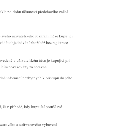
iklá po dobu účinnosti předchozího znění
e svého uživatelského rozhraní může kupující
vádět objednávání zboží též bez registrace
uvedené v uživatelském účtu je kupující při
ajícím považovány za správné.
edně informací nezbytných k přístupu do jeho
, či v případě, kdy kupující poruší své
rdwarového a softwarového vybavení