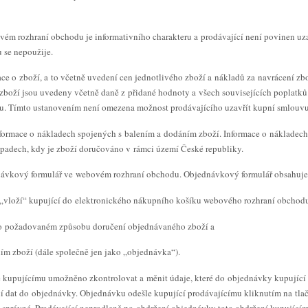
vém rozhraní obchodu je informativního charakteru a prodávající není povinen uz
 se nepoužije.
e o zboží, a to včetně uvedení cen jednotlivého zboží a nákladů za navrácení zbož
boží jsou uvedeny včetně daně z přidané hodnoty a všech souvisejících poplatků.
. Tímto ustanovením není omezena možnost prodávajícího uzavřít kupní smlouvu
formace o nákladech spojených s balením a dodáním zboží. Informace o nákladec
padech, kdy je zboží doručováno v rámci území České republiky.
dnávkový formulář ve webovém rozhraní obchodu. Objednávkový formulář obsahuje
„vloží“ kupující do elektronického nákupního košíku webového rozhraní obchodu
e o požadovaném způsobu doručení objednávaného zboží a
ím zboží (dále společně jen jako „objednávka“).
 kupujícímu umožněno zkontrolovat a měnit údaje, které do objednávky kupující v
ání dat do objednávky. Objednávku odešle kupující prodávajícímu kliknutím na tl
správné. Prodávající neprodleně po obdržení objednávky toto obdržení kupujícímu