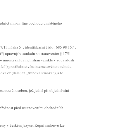
třednictvím on-line obchodu umístěného
3, Praha 5 , identifikační číslo: 685 98 157 ,
í“) upravují v souladu s ustanovením § 1751
vinnosti smluvních stran vzniklé v souvislosti
jící“) prostřednictvím internetového obchodu
va.cz (dále jen „webová stránka“), a to
osobou či osobou, jež jedná při objednávání
 přednost před ustanoveními obchodních
eny v českém jazyce. Kupní smlouvu lze