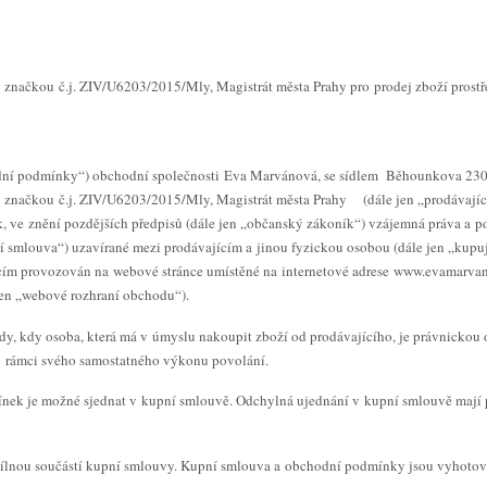
u značkou č.j. ZIV/U6203/2015/Mly, Magistrát města Prahy pro prodej zboží pros
ní podmínky“) obchodní společnosti Eva Marvánová, se sídlem Běhounkova 2307/1
u značkou č.j. ZIV/U6203/2015/Mly, Magistrát města Prahy (dále jen „prodávajíc
k, ve znění pozdějších předpisů (dále jen „občanský zákoník“) vzájemná práva a po
í smlouva“) uzavírané mezi prodávajícím a jinou fyzickou osobou (dále jen „kupu
ícím provozován na webové stránce umístěné na internetové adrese www.evamarvano
jen „webové rozhraní obchodu“).
y, kdy osoba, která má v úmyslu nakoupit zboží od prodávajícího, je právnickou 
 v rámci svého samostatného výkonu povolání.
nek je možné sjednat v kupní smlouvě. Odchylná ujednání v kupní smlouvě mají
ílnou součástí kupní smlouvy. Kupní smlouva a obchodní podmínky jsou vyhotov