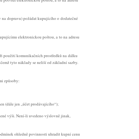
dy na dopravu) požádat kupujícího o dodatečné
upujícímu elektronickou poštou, a to na adresu
při použití komunikačních prostředků na dálku
ičemž tyto náklady se neliší od základní sazby.
ími způsoby:
n (dále jen „účet prodávajícího“);
ené výši. Není-li uvedeno výslovně jinak,
podmínek ohledně povinnosti uhradit kupní cenu