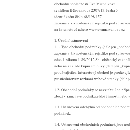
obchodní společnosti Eva Michálková
se sídlem Běhounkova 2307/13, Praha 5
identifikační číslo 685 98 157
zapsané v živnostenském rejstříku pod spisovo
na internetové adrese www.evamarvanova.cz
1. Úvodní ustanovení
1.1. Tyto obchodní podmínky (dále jen „obchod
zapsané v živnostenském rejstříku pod spisovo
odst. 1 zákona č. 89/2012 Sb., občanský zákoní
nebo na základě kupní smlouvy (dále jen „kupn
prodávajícího. Internetový obchod je prodávaj
prostřednictvím rozhraní webové stránky (dále 
1.2. Obchodní podmínky se nevztahují na případ
zboží v rámci své podnikatelské činnosti nebo
1.3. Ustanovení odchylná od obchodních podmí
podmínek.
1.4. Ustanovení obchodních podmínek jsou ned