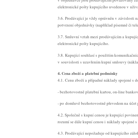
elektronické pošty kupujícího uvedenou v uživa
3.6. Prodávající je vždy oprávněn v závislosti
potvrzení objednávky (například písemně či tel
3.7. Smluvní vztah mezi prodávajícím a kupujíc
elektronické pošty kupujícího.
3.8. Kupující souhlasí s použitím komunikační
v souvislosti s uzavřením kupní smlouvy (náklad
4. Cena zboží a platební podmínky
4.1. Cenu zboží a případné náklady spojené s 
- bezhotovostně platební kartou, on-line ban
- po domluvě bezhotovostně převodem na účet p
4.2. Společně s kupní cenou je kupující povine
rozumí se dále kupní cenou i náklady spojené 
4.3. Prodávající nepožaduje od kupujícího zál