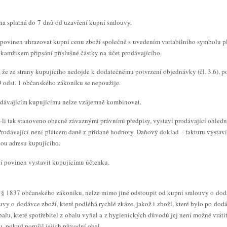
ena splatná do 7 dnů od uzavření kupní smlouvy.
í povinen uhrazovat kupní cenu zboží společně s uvedením variabilního symbolu pl
kamžikem připsání příslušné částky na účet prodávajícího.
, že ze strany kupujícího nedojde k dodatečnému potvrzení objednávky (čl. 3.6), p
 odst. 1 občanského zákoníku se nepoužije.
rodávajícím kupujícímu nelze vzájemně kombinovat.
e-li tak stanoveno obecně závaznými právními předpisy, vystaví prodávající ohle
rodávající není plátcem daně z přidané hodnoty. Daňový doklad – fakturu vystaví
kou adresu kupujícího.
cí povinen vystavit kupujícímu účtenku.
í § 1837 občanského zákoníku, nelze mimo jiné odstoupit od kupní smlouvy o dodá
vy o dodávce zboží, které podléhá rychlé zkáze, jakož i zboží, které bylo po dod
lu, které spotřebitel z obalu vyňal a z hygienických důvodů jej není možné vrá
 pokud porušil jejich původní obal.