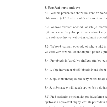
3. Uzavření kupní smlouvy
3.1. Veškerá prezentace zboží umístěná ve webo
Ustanovení § 1732 odst. 2 občanského zákoníku
3.2. Webové rozhraní obchodu obsahuje informac
být navráceno obvyklou poštovní cestou. Ceny z
jsou zobrazovány ve webovém rozhraní obchodu
3.3. Webové rozhraní obchodu obsahuje také in
ve webovém rozhraní obchodu platí pouze v pří
3.4. Pro objednání zboží vyplní kupující obje
3.4.1. objednávaném zboží (objednávané zboží 
3.4.2. způsobu úhrady kupní ceny zboží, údaj
3.4.3. informace o nákladech spojených s dodán
3.5. Před zasláním objednávky prodávajícímu je
zjišťovat a opravovat chyby vzniklé při zadáv
v objednávce jsou prodávajícím považovány za 