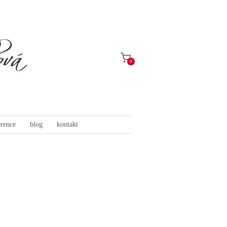
0
erence
blog
kontakt