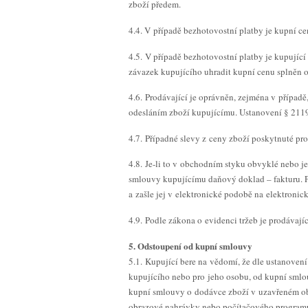
zboží předem.
4.4. V případě bezhotovostní platby je kupní c
4.5. V případě bezhotovostní platby je kupujíc
závazek kupujícího uhradit kupní cenu splněn o
4.6. Prodávající je oprávněn, zejména v případě
odesláním zboží kupujícímu. Ustanovení § 2119
4.7. Případné slevy z ceny zboží poskytnuté p
4.8. Je-li to v obchodním styku obvyklé nebo j
smlouvy kupujícímu daňový doklad – fakturu. P
a zašle jej v elektronické podobě na elektronic
4.9. Podle zákona o evidenci tržeb je prodávají
5. Odstoupení od kupní smlouvy
5.1. Kupující bere na vědomí, že dle ustanoven
kupujícího nebo pro jeho osobu, od kupní smlou
kupní smlouvy o dodávce zboží v uzavřeném oba
obrazové nahrávky nebo počítačového programu,