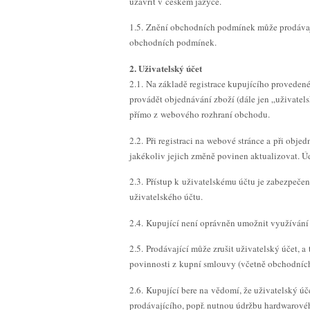
uzavřít v českém jazyce.
1.5. Znění obchodních podmínek může prodávají
obchodních podmínek.
2. Uživatelský účet
2.1. Na základě registrace kupujícího proveden
provádět objednávání zboží (dále jen „uživatel
přímo z webového rozhraní obchodu.
2.2. Při registraci na webové stránce a při obj
jakékoliv jejich změně povinen aktualizovat. 
2.3. Přístup k uživatelskému účtu je zabezpeče
uživatelského účtu.
2.4. Kupující není oprávněn umožnit využívání 
2.5. Prodávající může zrušit uživatelský účet, a
povinnosti z kupní smlouvy (včetně obchodníc
2.6. Kupující bere na vědomí, že uživatelský ú
prodávajícího, popř. nutnou údržbu hardwarovéh