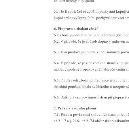
na účet určený kupujícím.
5.7. Je-li společně se zbožím poskytnut kupují
kupní smlouvy kupujícím, pozbývá darovací sml
6. Přeprava a dodání zboží
6.1.Zboží je odesláno po jeho uhrazení (viz. bo
6.2. V případě, že je způsob dopravy smluven n
6.3. Je-li prodávající podle kupní smlouvy povi
6.4. V případě, že je z důvodů na straně kupu
náklady spojené s opakovaným doručováním zbo
6.5. Při převzetí zboží od přepravce je kupujíc
shledání porušení obalu svědčícího o neoprávně
6.6. Další práva a povinnosti stran při přeprav
7. Práva z vadného plnění
7.1. Práva a povinnosti smluvních stran ohledn
až 2117 a § 2161 až 2174 občanského zákoníku a