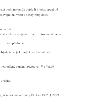
ovací podmínkou, že dojde-li k odstoupení od
dávajícímu vrátit i poskytnutý dárek.
covních dní
tečné náklady spojené s tímto způsobem dopravy.
ít zboží při dodání.
objednávce, je kupující povinen uhradit
o neprodleně oznámit přepravci. V případě
m vydány.
(zejména ustanoveními § 1914 až 1925, § 2099
.