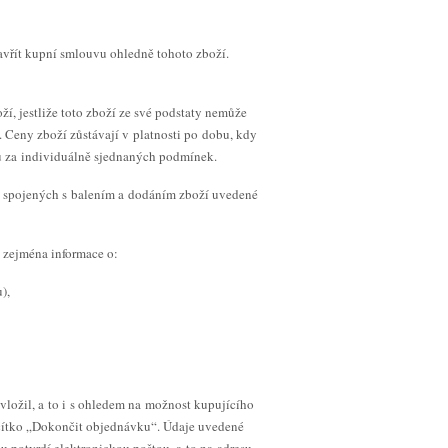
avřít kupní smlouvu ohledně tohoto zboží.
í, jestliže toto zboží ze své podstaty nemůže
 Ceny zboží zůstávají v platnosti po dobu, kdy
 za individuálně sjednaných podmínek.
h spojených s balením a dodáním zboží uvedené
 zejména informace o:
),
ložil, a to i s ohledem na možnost kupujícího
ačítko „Dokončit objednávku“. Údaje uvedené
 potvrdí elektronickou poštou, a to na adresu