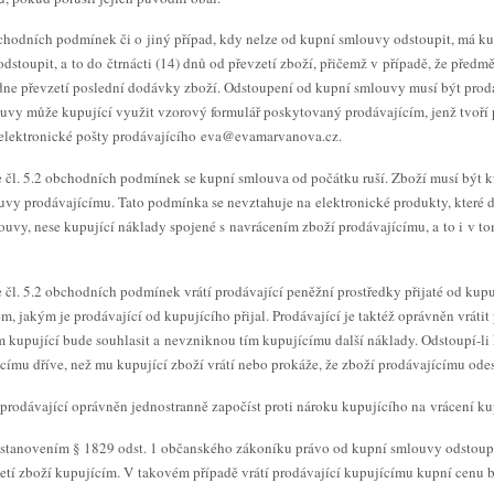
obchodních podmínek či o jiný případ, kdy nelze od kupní smlouvy odstoupit, má ku
toupit, a to do čtrnácti (14) dnů od převzetí zboží, přičemž v případě, že před
e dne převzetí poslední dodávky zboží. Odstoupení od kupní smlouvy musí být pro
ouvy může kupující využit vzorový formulář poskytovaný prodávajícím, jenž tvoř
 elektronické pošty prodávajícího eva@evamarvanova.cz.
 čl. 5.2 obchodních podmínek se kupní smlouva od počátku ruší. Zboží musí být k
vy prodávajícímu. Tato podmínka se nevztahuje na elektronické produkty, které d
louvy, nese kupující náklady spojené s navrácením zboží prodávajícímu, a to i v t
 čl. 5.2 obchodních podmínek vrátí prodávající peněžní prostředky přijaté od kupu
 jakým je prodávající od kupujícího přijal. Prodávající je taktéž oprávněn vrátit 
 kupující bude souhlasit a nevzniknou tím kupujícímu další náklady. Odstoupí-li 
ícímu dříve, než mu kupující zboží vrátí nebo prokáže, že zboží prodávajícímu odes
 prodávající oprávněn jednostranně započíst proti nároku kupujícího na vrácení ku
 ustanovením § 1829 odst. 1 občanského zákoníku právo od kupní smlouvy odstoupi
etí zboží kupujícím. V takovém případě vrátí prodávající kupujícímu kupní cenu 