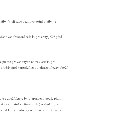
atby. V případě bezhotovostní platby je
ožadovat uhrazení celé kupní ceny ještě před
dně plateb prováděných na základě kupní
 prodávající kupujícímu po uhrazení ceny zboží
vce zboží, které bylo upraveno podle přání
ání nenávratně smíšeno s jiným zbožím, od
tit a od kupní smlouvy o dodávce zvukové nebo