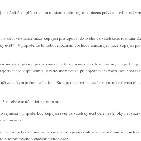
cí měnit či doplňovat. Tímto ustanovením nejsou dotčena práva a povinnosti vzn
é na webové stránce může kupující přistupovat do svého uživatelského rozhraní. Z
ský účet“). V případě, že to webové rozhraní obchodu umožňuje, může kupující pro
ednávání zboží je kupující povinen uvádět správně a pravdivě všechny údaje. Údaje 
Údaje uvedené kupujícím v uživatelském účtu a při objednávání zboží jsou prodáv
n uživatelským jménem a heslem. Kupující je povinen zachovávat mlčenlivost ohl
uživatelského účtu třetím osobám.
 to zejména v případě, kdy kupující svůj uživatelský účet déle než 2 roky nevyužívá
h podmínek).
čet nemusí být dostupný nepřetržitě, a to zejména s ohledem na nutnou údržbu ha
o a softwarového vybavení třetích osob.