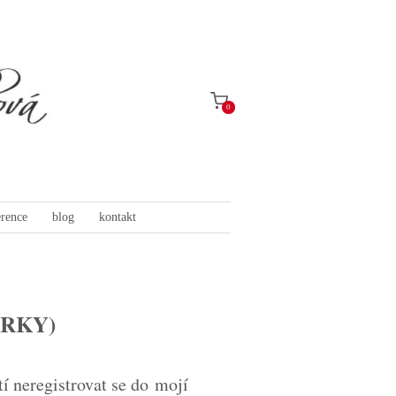
0
erence
blog
kontakt
ÁRKY)
í neregistrovat se do mojí