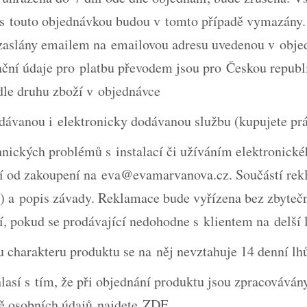
 s touto objednávkou budou v tomto případě vymazány. P
zaslány emailem na emailovou adresu uvedenou v objed
ační údaje pro platbu převodem jsou pro Českou repub
 dle druhu zboží v objednávce
odávanou i elektronicky dodávanou službu (kupujete pr
hnických problémů s instalací či užíváním elektronick
í od zakoupení na eva@evamarvanova.cz. Součástí rekl
y) a popis závady. Reklamace bude vyřízena bez zbyteč
, pokud se prodávající nedohodne s klientem na delší 
charakteru produktu se na něj nevztahuje 14 denní lhů
lasí s tím, že při objednání produktu jsou zpracováván
ě osobních údajů
najdete
ZDE