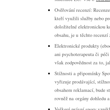
Ověřování recenzí: Recenz
kteří využili služby nebo p
doložitelné elektronickou 
obsahu, je u těchto recenzí
Elektronické produkty (ebo
ani psychoterapeuta či péč
však zodpovědnost za to, j
Stížnosti a připomínky Spo
vyřizuje prodávající, stížn
obsahem reklamací, bude st
rovněž na orgány dohledu a
Veškeré právní spory vznik