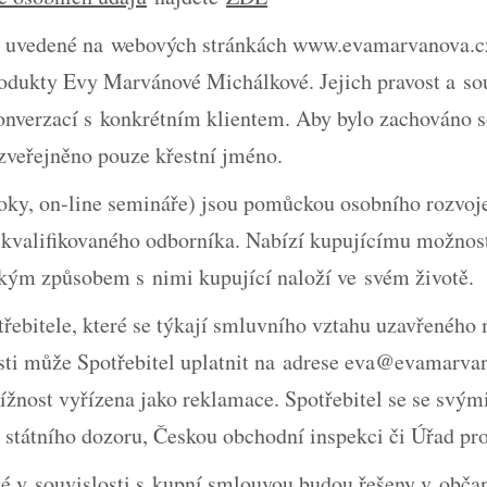
e uvedené na webových stránkách www.evamarvanova.cz 
rodukty Evy Marvánové Michálkové. Jejich pravost a sou
konverzací s konkrétním klientem. Aby bylo zachováno s
 zveřejněno pouze křestní jméno.
oky, on-line semináře) jsou pomůckou osobního rozvoje,
i kvalifikovaného odborníka. Nabízí kupujícímu možnos
akým způsobem s nimi kupující naloží ve svém životě.
třebitele, které se týkají smluvního vztahu uzavřeného
osti může Spotřebitel uplatnit na adrese eva@evamarva
ížnost vyřízena jako reklamace. Spotřebitel se se svým
 státního dozoru, Českou obchodní inspekci či Úřad pr
lé v souvislosti s kupní smlouvou budou řešeny v obč