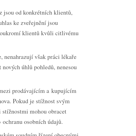
jsou od konkrétních klientů,
hlas ke zveřejnění jsou
oukromí klientů kvůli citlivému
 nenahrazují však práci lékaře
t nových úhlů pohledů, nenesou
 mezi prodávajícím a kupujícím
nova. Pokud je stížnost svým
i stížnostmi mohou obracet
o ochranu osobních údajů.
anském soudním řízení obecnými