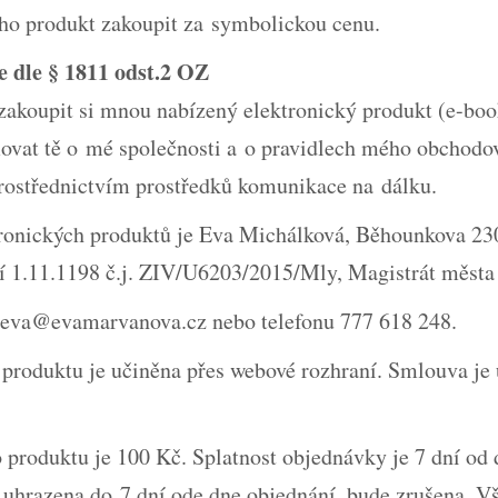
oho produkt zakoupit za symbolickou cenu.
e dle § 1811 odst.2 OZ
zakoupit si mnou nabízený elektronický produkt (e-book
ovat tě o mé společnosti a o pravidlech mého obchodov
prostřednictvím prostředků komunikace na dálku.
ronických produktů je Eva Michálková, Běhounkova 230
ní 1.11.1198 č.j. ZIV/U6203/2015/Mly, Magistrát měst
eva@evamarvanova.cz nebo telefonu 777 618 248.
produktu je učiněna přes webové rozhraní. Smlouva je
produktu je 100 Kč. Splatnost objednávky je 7 dní od d
 uhrazena do 7 dní ode dne objednání, bude zrušena. Vš