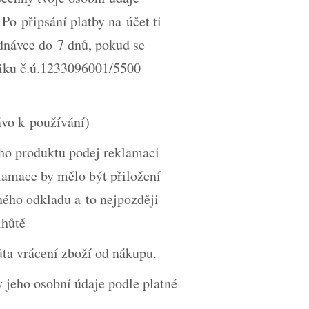
o připsání platby na účet ti
návce do 7 dnů, pokud se
liku č.ú.1233096001/5500
ávo k používání)
ého produktu podej reklamaci
amace by mělo být přiložení
ného odkladu a to nejpozději
lhůtě
ta vrácení zboží od nákupu.
y jeho osobní údaje podle platné