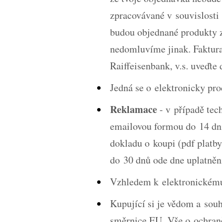
zpracovávané v souvislosti
budou objednané produkty 
nedomluvíme jinak. Faktur
Raiffeisenbank, v.s. uveďte
Jedná se o elektronicky pr
Reklamace
- v případě tec
emailovou formou do 14 dn
dokladu o koupi (pdf platb
do 30 dnů ode dne uplatnění
Vzhledem k elektronickému 
Kupující si je vědom a souh
směrnice EU. Vše o
ochran