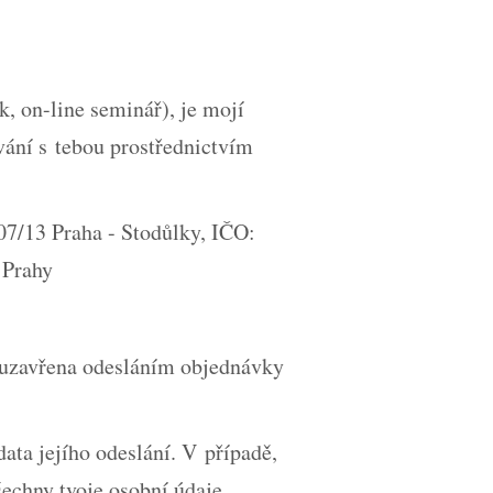
, on-line seminář), je mojí
ání s tebou prostřednictvím
7/13 Praha - Stodůlky, IČO:
a Prahy
 uzavřena odesláním objednávky
ata jejího odeslání. V případě,
echny tvoje osobní údaje