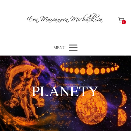
0
MENU
PLANETY