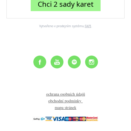
Chci 2 sady karet
Vytvořeno v prodejním systému
FAPI
.
ochrana osobních údajů
obchodní podmínky
mapa stránek