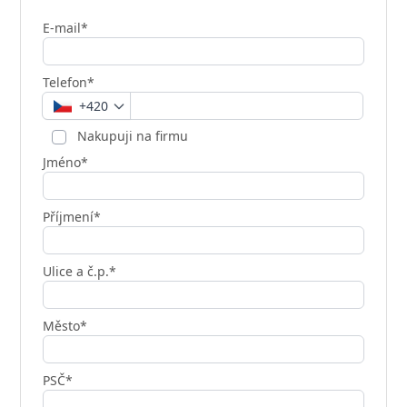
E-mail*
Telefon*
+420
Nakupuji na firmu
Jméno*
Příjmení*
Ulice a č.p.*
Město*
PSČ*