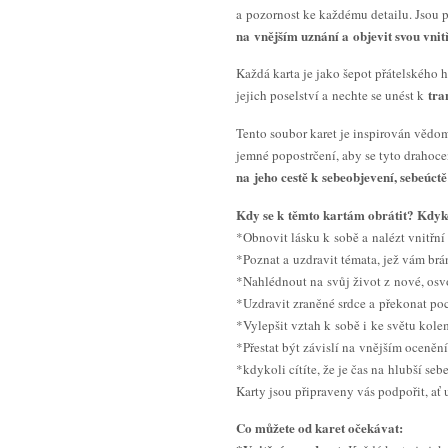
a pozornost ke každému detailu. Jsou p
na vnějším uznání a objevit svou vnit
Každá karta je jako šepot přátelského h
tra
jejich poselství a nechte se unést k
Tento soubor karet je inspirován vědo
jemné popostrčení, aby se tyto drahoce
na jeho cestě k sebeobjevení, sebeúct
Kdy se k těmto kartám obrátit? Kdyko
*Obnovit lásku k sobě a nalézt vnitřní
*Poznat a uzdravit témata, jež vám brán
*Nahlédnout na svůj život z nové, osv
*Uzdravit zraněné srdce a překonat poc
*Vylepšit vztah k sobě i ke světu kole
*Přestat být závislí na vnějším ocenění
*kdykoli cítíte, že je čas na hlubší se
Karty jsou připraveny vás podpořit, ať u
Co můžete od karet očekávat: