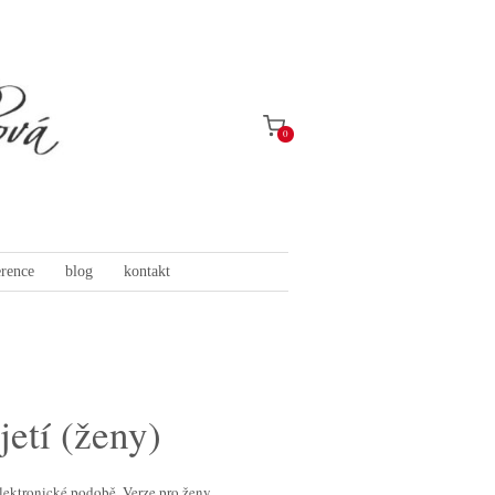
0
erence
blog
kontakt
jetí (ženy)
lektronické podobě. Verze pro ženy