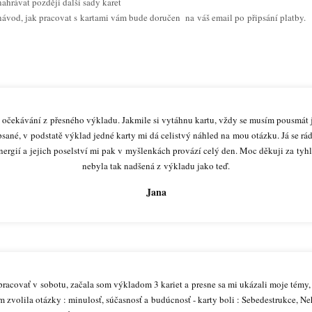
ahrávat později další sady karet
 návod, jak pracovat s kartami vám bude doručen na váš email po připsání platby.
 očekávání z přesného výkladu. Jakmile si vytáhnu kartu, vždy se musím pousmát ja
sané, v podstatě výklad jedné karty mi dá celistvý náhled na mou otázku. Já se r
nergií a jejich poselství mi pak v myšlenkách provází celý den. Moc děkuji za tyh
nebyla tak nadšená z výkladu jako teď.
Jana
pracovať v sobotu, začala som výkladom 3 kariet a presne sa mi ukázali moje tém
 zvolila otázky : minulosť, súčasnosť a budúcnosť - karty boli : Sebedestrukce, N