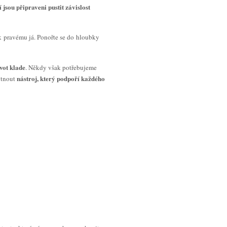
í jsou připraveni pustit závislost
u k pravému já. Ponořte se do hloubky
vot klade
. Někdy však potřebujeme
nástroj, který podpoří každého
ytnout