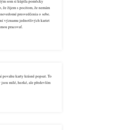
edtým som si kúpila pomôcky
to, že žijem s pocitom, že nemám
né nevedomé presvedčenia o sebe.
aní významu jednotlivých kariet
témou pracovať.
mí povahu karty krásně popsat. To
 jsou milé, hezké, ale především