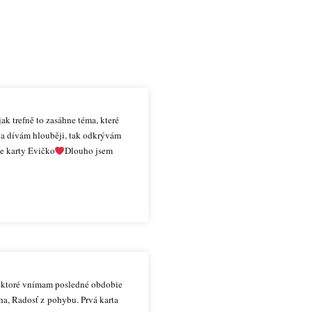
k trefně to zasáhne téma, které
áda dívám hlouběji, tak odkrývám
le karty Evičko
Dlouho jsem
y, ktoré vnímam posledné obdobie
eha, Radosť z pohybu. Prvá karta