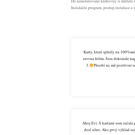
Do nainstalované knihovny si můžete n
Instalační program, postup instalace a
Karty, které splnily na 100%mé
zrovna řeším. Jsou dokonale nap
3.
Působí na mě pozitivní e
Ahoj Evi. S kartami som začala 
dosť silno. Ako prvý výklad som