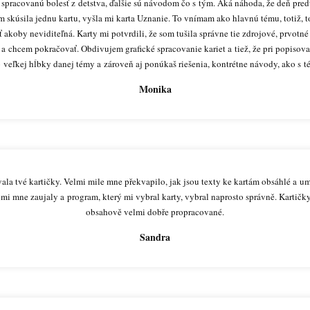
 spracovanú bolesť z detstva, ďalšie sú návodom čo s tým. Aká náhoda, že deň pr
m skúsila jednu kartu, vyšla mi karta Uznanie. To vnímam ako hlavnú tému, totiž, 
 akoby neviditeľná. Karty mi potvrdili, že som tušila správne tie zdrojové, prvot
 a chcem pokračovať. Obdivujem grafické spracovanie kariet a tiež, že pri popisov
 veľkej hĺbky danej témy a zároveň aj ponúkaš riešenia, kontrétne návody, ako s 
Monika
vala tvé kartičky. Velmi mile mne překvapilo, jak jsou texty ke kartám obsáhlé a u
i mne zaujaly a program, který mi vybral karty, vybral naprosto správně. Kartičky
obsahově velmi dobře propracované.
Sandra