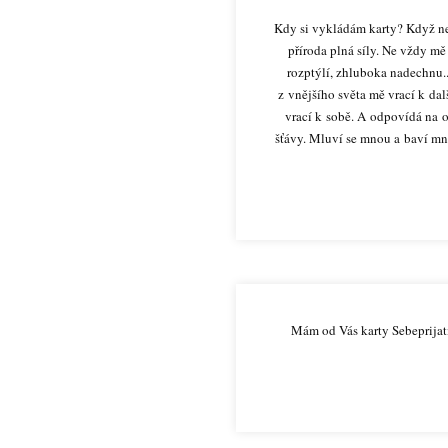
Kdy si vykládám karty? Když nev
příroda plná síly. Ne vždy m
rozptýlí, zhluboka nadechnu.
z vnějšího světa mě vrací k da
vrací k sobě. A odpovídá na ot
šťávy. Mluví se mnou a baví mně
Mám od Vás karty Sebeprijat