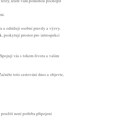
né texty, které vám pomohou pochopit
mi.
ra a odrážejí osobní pravdy a výzvy.
 poskytují prostor pro introspekci
 Spojují vás s tokem života a vašim
ačněte toto cestování dnes a objevte,
 použití není potřeba připojení