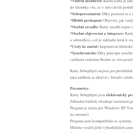
*Vnitřní moudrost:
Každá karta je jak
do hloubky vše, co v tuto chvíli potřeb
*Sebeporozumění:
Díky poučení se z m
*Hlubší pochopení:
Objevíte, jak vnějš
*Osobní zrcadlo:
Karty zrcadlí nejen 
*Osobní objevování a integrace:
Karty
a sebereflexi, což je základní krok k o
*Cesty ke změně:
Inspirativní hluboké 
*Synchronicitu:
Díky principu synchron
vnitřním vedením Nechte se vést posels
Karty Sebepřijetí nejsou jen prostřede
jaká nádhera se ukrývá v hloubi vašeho
Parametry:
elektronický pr
Karty Sebepřijetí jsou
Základní balíček obsahuje instalační pr
Program je určen pro Windows XP, Vista,
na internet)
Program není kompatibilní se systémy 
Můžete využít ještě výhodnějších ceno