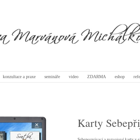
konzultace a praxe
semináře
video
ZDARMA
eshop
ref
Karty Sebepři
Sebepoznávací a rozvojové karty v e