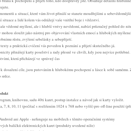
o brána k pochopení a přijetí toho, kdo doopravdy jste. Obsahuje detailní hlubin
ujete.
omentů a situací, které vám život přináší se stanete moudřejšími a sebevědomější
í situace a lidé kolem vás odrážejí vaše vnitřní boje i vítězství.
vaše vědomé myšlení, ale i hlubší vrstvy nevědomí, nabízí průzračný pohled do nit
 mohou sloužit jako nástroj pro objevování vlastních emocí a hlubokých myšlenek,
sobnímu růstu, zvýšení sebelásky a sebepřijetí.
texty a praktická cvičení vás povedou k poznání a přijetí skutečného já.
icity přinášejí karty poselství a rady přesně ve chvíli, kdy jsou nejvíce potřebné.
tvími, která přicházejí ve správný čas
k k dosažení cíle, jsou putováním k hlubokému pochopení a lásce k sobě samému. Z
 srdce.
odukt
ogram, knihovnu, sadu 40ti karet, postup instalce a návod jak si karty vyložit.
 7, 8, 10, 11 (počítač s rozlišením 1024 x 768 nebo vyšší) pro off-line použití (při
Android ani Apple - nefunguje na mobilech s těmito operačními systémy
vých balíčků elektronických karet (produkty uvedené níže)