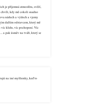
ch je příjemná atmosféra, svěží,
 chvíli, kdy mě cokoli snadno
znova nádech a výdech a vjemy
ždým dalším odstavcem, který mě
u víc klidu, víc pochopení. Víc
. a pak úsměv na tváři, který se
ajú na iné myšlienky, keď to