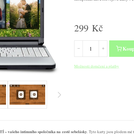
299
Kč
Koup
Možnosti doručení a platby
 vašeho intimního společníka na cestě sebelásky
. Tyto karty jsou plodem mé 