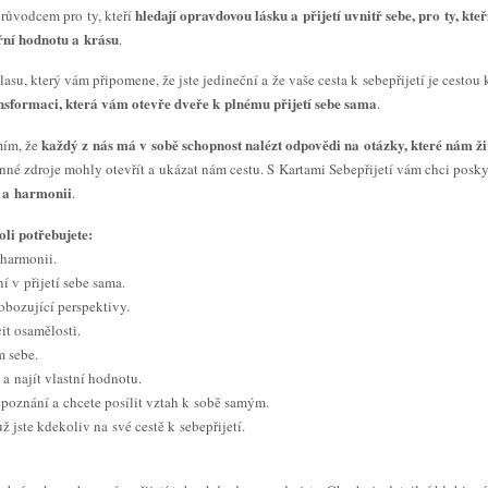
hledají opravdovou lásku a přijetí uvnitř sebe, pro ty, kteř
růvodcem pro ty, kteří
řní hodnotu a krásu
.
lasu, který vám připomene, že jste jedineční a že vaše cesta k sebepřijetí je cesto
nsformaci, která vám otevře dveře k plnému přijetí sebe sama
.
každý z nás má v sobě schopnost nalézt odpovědi na otázky, které nám ži
mím, že
nné zdroje mohly otevřít a ukázat nám cestu. S Kartami Sebepřijetí vám chci posk
ě a harmonii
.
li potřebujete:
 harmonii.
í v přijetí sebe sama.
obozující perspektivy.
it osamělosti.
m sebe.
 a najít vlastní hodnotu.
bepoznání a chcete posílit vztah k sobě samým.
ž jste kdekoliv na své cestě k sebepřijetí.