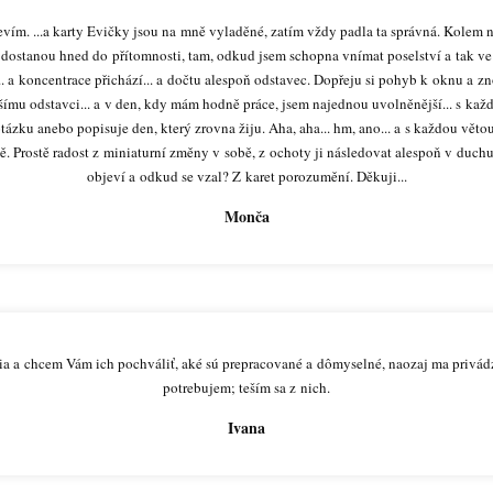
ím. ...a karty Evičky jsou na mně vyladěné, zatím vždy padla ta správná. Kolem ni
ě dostanou hned do přítomnosti, tam, odkud jsem schopna vnímat poselství a tak ve
.. a koncentrace přichází... a dočtu alespoň odstavec. Dopřeju si pohyb k oknu a 
lšímu odstavci... a v den, kdy mám hodně práce, jsem najednou uvolněnější... s ka
ázku anebo popisuje den, který zrovna žiju. Aha, aha... hm, ano... a s každou věto
. Prostě radost z miniaturní změny v sobě, z ochoty ji následovat alespoň v duchu..
objeví a odkud se vzal? Z karet porozumění. Děkuji...
Monča
ia a chcem Vám ich pochváliť, aké sú prepracované a dômyselné, naozaj ma privádz
potrebujem; teším sa z nich.
Ivana