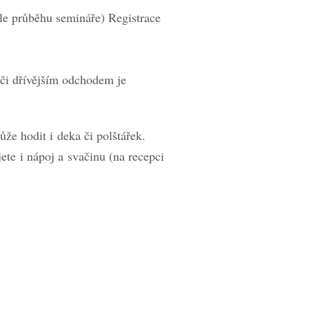
le průběhu semináře) Registrace
či dřívějším odchodem je
že hodit i deka či polštářek.
te i nápoj a svačinu (na recepci