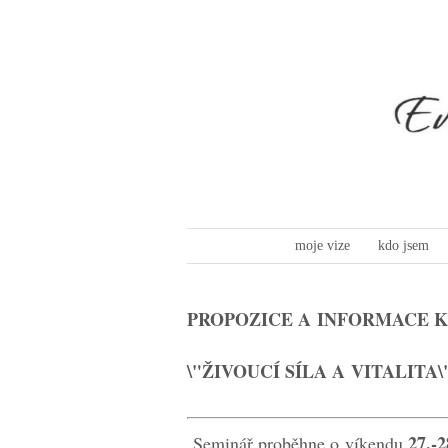
moje vize
kdo jsem
PROPOZICE A INFORMACE K
\"ŽIVOUCÍ SÍLA A VITALITA\
27.-2
Seminář proběhne o víkendu