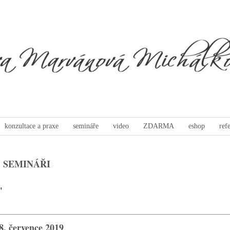
konzultace a praxe
semináře
video
ZDARMA
eshop
ref
 SEMINÁŘI
"
8. července 2019