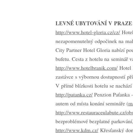
LEVNÉ UBYTOVÁNÍ V PRAZ
http://www.hotel-gloria.cz/cz/
Hotel
nezapomenutelný odpočinek na mal
City Partner Hotel Gloria nabízí p
bufetu. Cesta z hotelu na seminář 
http://www.hotelbranik.com/
Hotel B
zastávce s výbornou dostupností pří
V přímé blízkosti hotelu se nachází
http://patanka.cz/
Penzion Paťanka - 
autem od místa konání semináře (
m
http://www.restauraceulabute.cz/o
bezproblémové bezplatné parkování,
http://www.kdm.cz/
Křesťanský domo