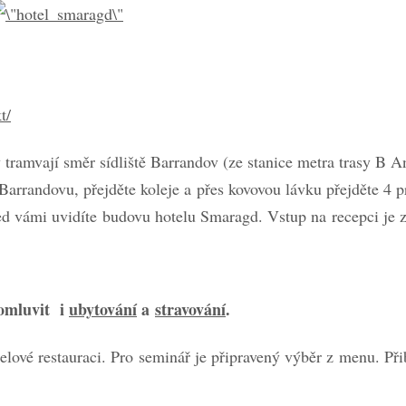
t/
 tramvají směr sídliště Barrandov (ze stanice metra trasy B 
arrandovu, přejděte koleje a přes kovovou lávku přejděte 4 pr
řed vámi uvidíte budovu hotelu Smaragd. Vstup na recepci je z
omluvit i
ubytování
a
stravování
.
elové restauraci. Pro seminář je připravený výběr z menu. Při