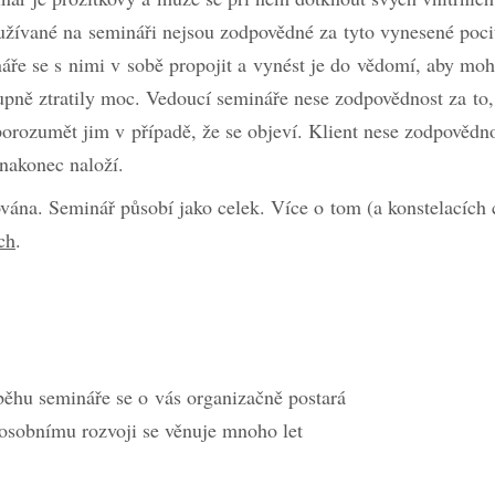
žívané na semináři nejsou zodpovědné za tyto vynesené pocity
áře se s nimi v sobě propojit a vynést je do vědomí, aby mo
upně ztratily moc. Vedoucí semináře nese zodpovědnost za to,
orozumět jim v případě, že se objeví. Klient nese zodpovědno
 nakonec naloží.
vána. Seminář působí jako celek. Více o tom (a konstelacích 
ch
.
ůběhu semináře se o vás organizačně postará
osobnímu rozvoji se věnuje mnoho let