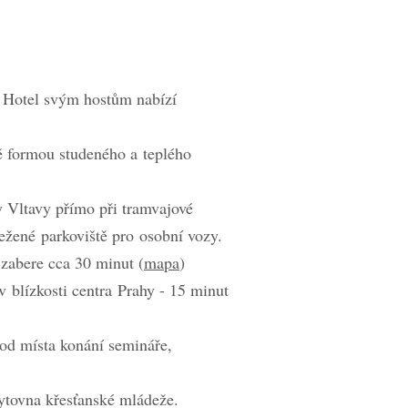
y. Hotel svým hostům nabízí
ě formou studeného a teplého
y Vltavy přímo při tramvajové
řežené parkoviště pro osobní vozy.
 zabere cca 30 minut (
mapa
)
v blízkosti centra Prahy - 15 minut
od místa konání semináře,
ytovna křesťanské mládeže.