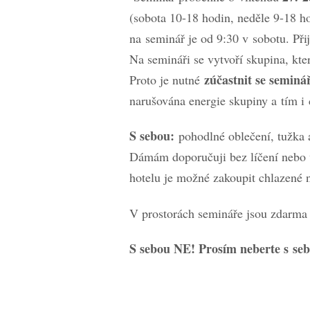
(sobota 10-18 hodin, neděle 9-18 h
na seminář je od 9:30 v sobotu. Při
Na semináři se vytvoří skupina, kte
zúčastnit se seminá
Proto je nutné
narušována energie skupiny a tím i
S sebou:
pohodlné oblečení, tužka a
Dámám doporučuji bez líčení nebo v
hotelu je možné zakoupit chlazené ná
V prostorách semináře jsou zdarma 
S sebou NE! Prosím neberte s seb