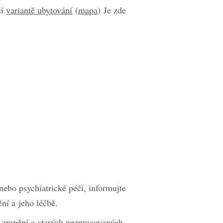
ší
variantě ubytování
(
mapa
) Je zde
nebo psychiatrické péči, informujte
ní a jeho léčbě.
 zranění a starých nezpracovaných