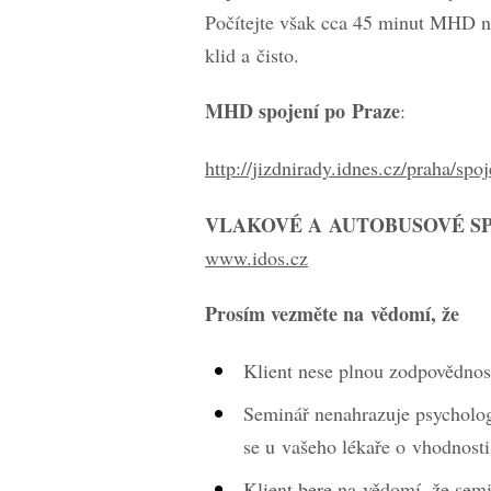
Počítejte však cca 45 minut MHD na
klid a čisto.
MHD spojení po Praze
:
http://jizdnirady.idnes.cz/praha/spoj
VLAKOVÉ A AUTOBUSOVÉ S
www.idos.cz
Prosím vezměte na vědomí, že
Klient nese plnou zodpovědnost
Seminář nenahrazuje psychologi
se u vašeho lékaře o vhodnosti
Klient bere na vědomí, že semi