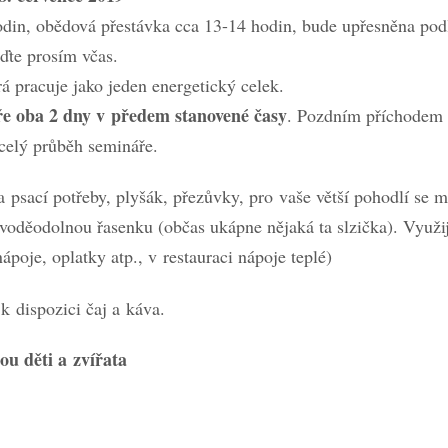
odin, obědová přestávka cca 13-14 hodin, bude upřesněna pod
jďte prosím včas.
rá pracuje jako jeden energetický celek.
ře oba 2 dny v předem stanovené časy
. Pozdním příchodem 
 celý průběh semináře.
 psací potřeby, plyšák, přezůvky, pro vaše větší pohodlí se mů
oděodolnou řasenku (občas ukápne nějaká ta slzička). Využije
poje, oplatky atp., v restauraci nápoje teplé)
k dispozici čaj a káva.
ou děti a zvířata