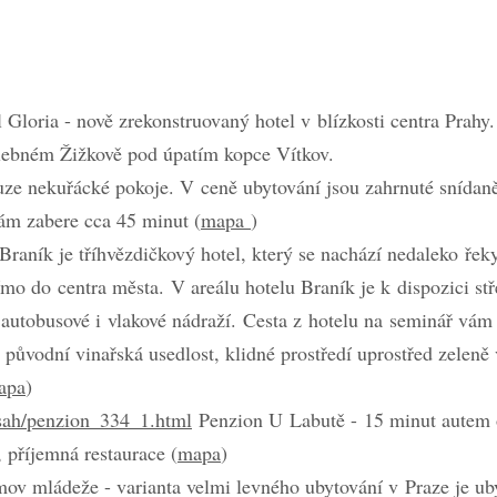
E
 Gloria - nově zrekonstruovaný hotel v blízkosti centra Prah
ebném Žižkově pod úpatím kopce Vítkov.
ouze nekuřácké pokoje. V ceně ubytování jsou zahrnuté snídan
vám zabere cca 45 minut (
mapa
)
raník je tříhvězdičkový hotel, který se nachází nedaleko řek
mo do centra města. V areálu hotelu Braník je k dispozici st
 autobusové i vlakové nádraží. Cesta z hotelu na seminář vám
původní vinařská usedlost, klidné prostředí uprostřed zeleně 
apa
)
bsah/penzion_334_1.html
Penzion U Labutě - 15 minut autem 
 příjemná restaurace (
mapa
)
v mládeže - varianta velmi levného ubytování v Praze je ub