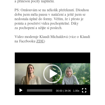
a přinesou pocity naplnění.
PS: Omlouvám se na několik přeřeknutí. Dlouhou
dobu jsem měla pausu v natáčení a ještě jsem se
nedostala úplně do formy. Věřím, že i přesto je
pointa a poselství videa pochopitelné. Díky
za pochopení a užijte si poslech.
Video moderuje Klaudi Michaldová (více o Klaudi
na Facebooku
ZDE
)
Video
přehrávač
00:00
|
34:06
1.00x