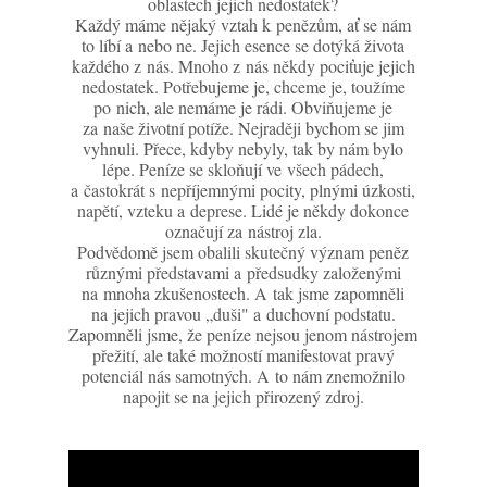
oblastech jejich nedostatek?
Každý máme nějaký vztah k penězům, ať se nám
to líbí a nebo ne. Jejich esence se dotýká života
každého z nás. Mnoho z nás někdy pociťuje jejich
nedostatek. Potřebujeme je, chceme je, toužíme
po nich, ale nemáme je rádi. Obviňujeme je
za naše životní potíže. Nejraději bychom se jim
vyhnuli. Přece, kdyby nebyly, tak by nám bylo
lépe. Peníze se skloňují ve všech pádech,
a častokrát s nepříjemnými pocity, plnými úzkosti,
napětí, vzteku a deprese. Lidé je někdy dokonce
označují za nástroj zla.
Podvědomě jsem obalili skutečný význam peněz
různými představami a předsudky založenými
na mnoha zkušenostech. A tak jsme zapomněli
na jejich pravou „duši" a duchovní podstatu.
Zapomněli jsme, že peníze nejsou jenom nástrojem
přežití, ale také možností manifestovat pravý
potenciál nás samotných. A to nám znemožnilo
napojit se na jejich přirozený zdroj.
Video
přehrávač