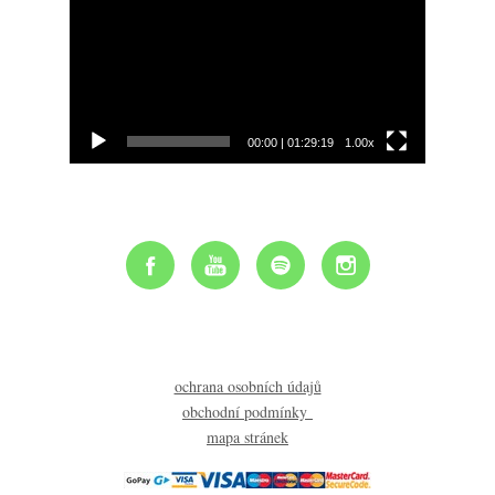
00:00
|
01:29:19
1.00x
ochrana osobních údajů
obchodní podmínky
mapa stránek