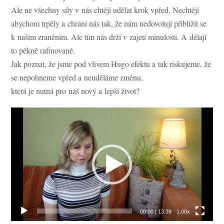
Ale ne všechny síly v nás chtějí udělat krok vpřed. Nechtějí
abychom trpěly a chrání nás tak, že nám nedovolují přiblížit se
k našim zraněním. Ale tím nás drží v zajetí minulosti. A dělají
to pěkně rafinovaně.
Jak poznat, že jsme pod vlivem Hugo efektu a tak riskujeme, že
se nepohneme vpřed a neuděláme změnu,
která je nutná pro náš nový a lepší život?
Video
přehrávač
00:00
|
13:39
1.00x