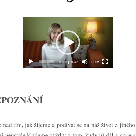
Video
přehrávač
00:00
|
04:42
1.00x
EPOZNÁNÍ
e nad tím, jak žijeme a podívat se na náš život z jinéh
 si neustále klademe otázky o tom, kudy jít dál a co je