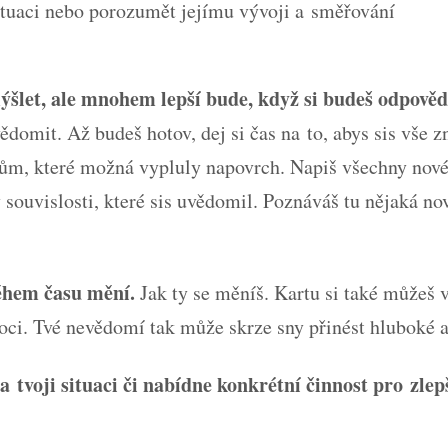
ituaci nebo porozumět jejímu vývoji a směřování
let, ale mnohem lepší bude, když si budeš odpovědi
ědomit. Až budeš hotov, dej si čas na to, abys sis vše z
ům, které možná vypluly napovrch. Napiš všechny nové
y souvislosti, které sis uvědomil. Poznáváš tu nějaká n
během času mění.
Jak ty se měníš. Kartu si také můžeš v
oci. Tvé nevědomí tak může skrze sny přinést hluboké 
 tvoji situaci či nabídne konkrétní činnost pro zlepš