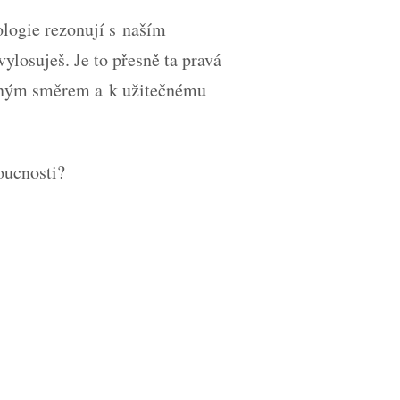
nologie rezonují s naším
ylosuješ. Je to přesně ta pravá
rávným směrem a k užitečnému
oucnosti?