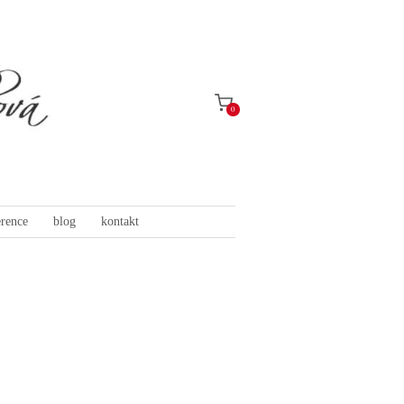
0
erence
blog
kontakt