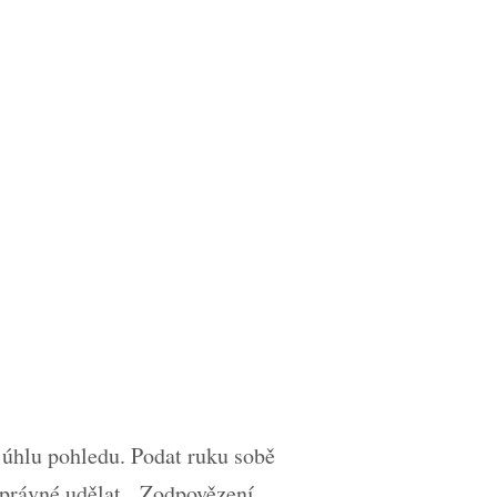
o úhlu pohledu. Podat ruku sobě
 správné udělat. Zodpovězení