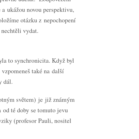
 a ukážou novou perspektivu,
 položíme otázku z nepochopení
 nechtěli vydat.
yla to synchronicita. Když byl
si vzpomeneš také na další
y dál.
motným světem) je již známým
 od té doby se tomuto jevu
iky (profesor Pauli, nositel