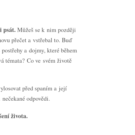
 psát.
Můžeš se k nim později
novu přečet a vstřebal to. Buď
 postřehy a dojmy, které během
ová témata? Co ve svém životě
ylosovat před spaním a její
a nečekané odpovědi.
ení života.