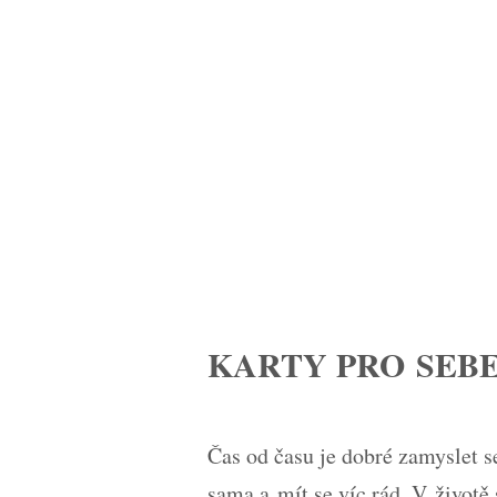
KARTY PRO SEB
Čas od času je dobré zamyslet s
sama a mít se víc rád. V životě