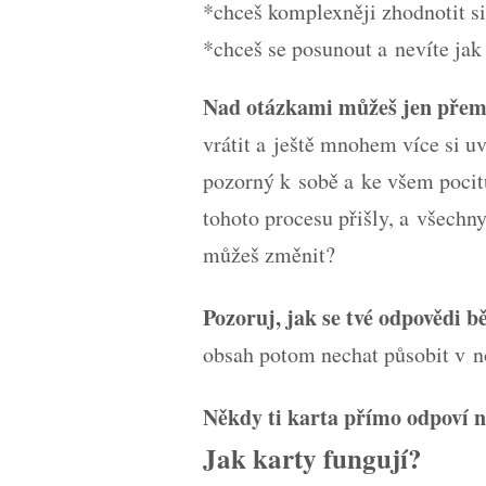
*chceš komplexněji zhodnotit s
*chceš se posunout a nevíte jak
Nad otázkami můžeš jen přemýš
vrátit a ještě mnohem více si uv
pozorný k sobě a ke všem pocit
tohoto procesu přišly, a všechn
můžeš změnit?
Pozoruj, jak se tvé odpovědi 
obsah potom nechat působit v n
Někdy ti karta přímo odpoví na
Jak karty fungují?