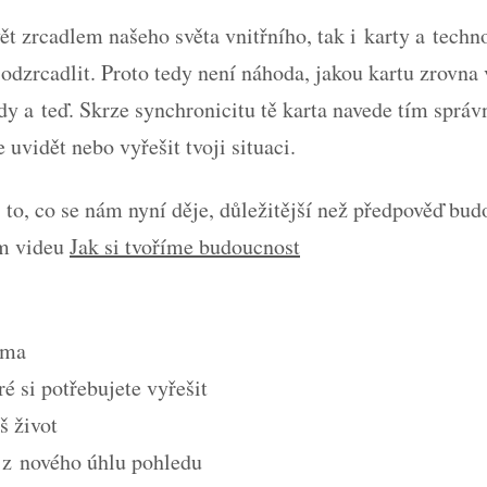
vět zrcadlem našeho světa vnitřního, tak i karty a tech
zrcadlit. Proto tedy není náhoda, jakou kartu zrovna v
Tady a teď. Skrze synchronicitu tě karta navede tím sp
uvidět nebo vyřešit tvoji situaci.
 to, co se nám nyní děje, důležitější než předpověď bud
m videu
Jak si tvoříme budoucnost
ama
ré si potřebujete vyřešit
š život
t z nového úhlu pohledu