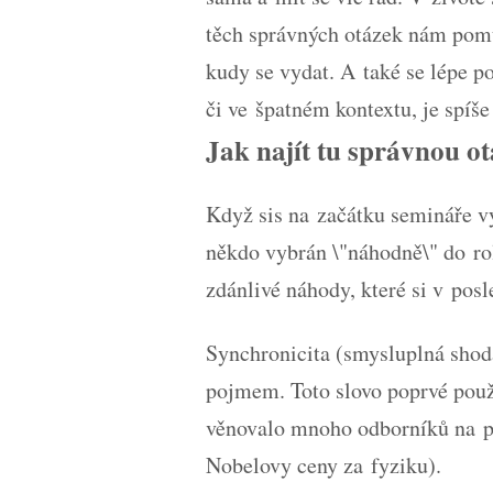
těch správných otázek nám pomů
kudy se vydat. A také se lépe p
či ve špatném kontextu, je spíš
Jak najít tu správnou o
Když sis na začátku semináře vyb
někdo vybrán \"náhodně\" do rol
zdánlivé náhody, které si v posl
Synchronicita (smysluplná shod
pojmem. Toto slovo poprvé použ
věnovalo mnoho odborníků na pol
Nobelovy ceny za fyziku).