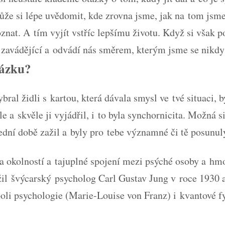
že si lépe uvědomit, kde zrovna jsme, jak na tom jsme
oznat. A tím vyjít vstříc lepšímu životu. Když si však
e zavádějící a odvádí nás směrem, kterým jsme se nikdy
tázku?
ral židli s kartou, která dávala smysl ve tvé situaci, b
e a skvěle ji vyjádřil, i to byla synchornicita. Možná 
ední době zažil a byly pro tebe významné či tě posunul
a okolností a tajuplné spojení mezi psýché osoby a h
il švýcarský psycholog Carl Gustav Jung v roce 1930 a
i psychologie (Marie-Louise von Franz) i kvantové fyz