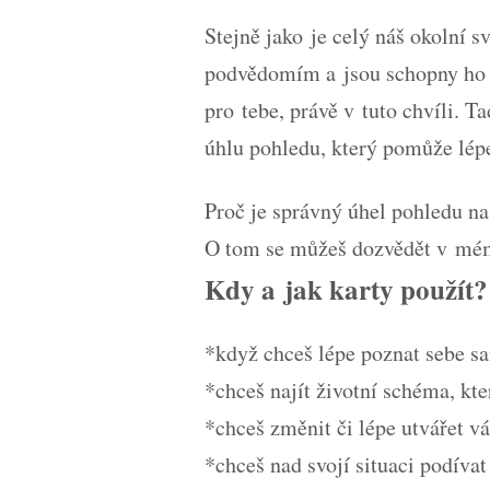
Stejně jako je celý náš okolní s
podvědomím a jsou schopny ho od
pro tebe, právě v tuto chvíli. 
úhlu pohledu, který pomůže lépe 
Proč je správný úhel pohledu na
O tom se můžeš dozvědět v mé
Kdy a jak karty použít?
*když chceš lépe poznat sebe s
*chceš najít životní schéma, kte
*chceš změnit či lépe utvářet vá
*chceš nad svojí situaci podíva