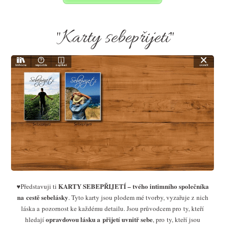
"Karty sebepřijetí"
KARTY SEBEPŘIJETÍ – tvého intimního společníka
♥Představuji ti
na cestě sebelásky
. Tyto karty jsou plodem mé tvorby, vyzařuje z nich
láska a pozornost ke každému detailu. Jsou průvodcem pro ty, kteří
opravdovou lásku a přijetí uvnitř sebe
hledají
, pro ty, kteří jsou