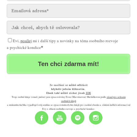
Evi,
posílej
mi i další tipy a novinky na téma osobního rozvoje
a psychické kondice
*
Ten chci zdarma mít!
Ze zasílání se můžeš odhlásit
kdykoliv jedním kliknutím.
Ebook také můžeš získat jinak
ZDE
Tvoje osobní údaje (email, jméno) jsou zpracovávány Evou (Marvánovou) Michálkovou podle
zásad pro ochranu
osobních údajů
a stisknutím tlačítka vyjadřuješ svůj souhlas se zpracováním těchto údajů pro zaslání ebooku a získání dalších informací od
Evy z oblasti osobního rozvoje a psychické kondice.