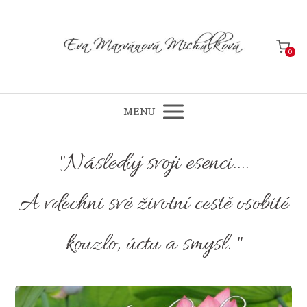
0
MENU
"Následuj svoji esenci....
A vdechni své životní cestě osobité
kouzlo, úctu a smysl. "