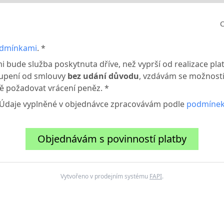
C
odmínkami
. *
i bude služba poskytnuta dříve, než vyprší od realizace pl
upení od smlouvy
bez udání důvodu
, vzdávám se možnosti
 požadovat vrácení peněz. *
. Údaje vyplněné v objednávce zpracovávám podle
podmínek
Objednávám s povinností platby
Vytvořeno v prodejním systému
FAPI
.