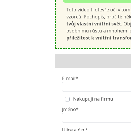
Toto video ti otevře oči v tom
vzorců. Pochopíš, proč tě někt
tvůj vlastní vnitřní svět
. Ob
osobnímu růstu a mnohem le
příležitost k vnitřní transf
E-mail*
Nakupuji na firmu
Jméno*
Ulice a č.p.*