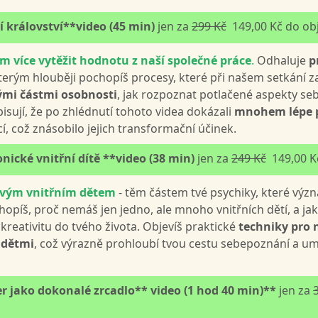
í království**video (45 min)
jen za
299 Kč
149,00 Kč do ob
 více vytěžit hodnotu z naší společné práce
.
Odhaluje
p
kterým hlouběji pochopíš procesy, které při našem setkání za
nými částmi osobnosti
, jak rozpoznat potlačené aspekty se
opisují, že po zhlédnutí tohoto videa dokázali
mnohem lépe p
í, což znásobilo jejich transformační účinek.
ické vnitřní dítě **video (38 min)
jen za
249 Kč
149,00 K
 tvým vnitřním dětem
- těm částem tvé psychiky, které vý
opíš, proč nemáš jen jedno, ale mnoho vnitřních dětí, a jak
kreativitu do tvého života. Objevíš praktické
techniky pro 
 dětmi
, což výrazně prohloubí tvou cestu sebepoznání a um
r jako dokonalé zrcadlo** video (1 hod 40 min)**
jen za