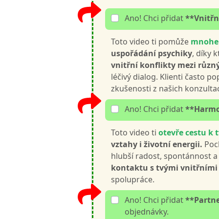
Ano! Chci přidat
**Vnitřn
Toto video ti pomůže
mnohem
uspořádání psychiky
, díky 
vnitřní konflikty mezi růz
léčivý dialog. Klienti často p
zkušenosti z našich konzultac
Ano! Chci přidat
**Harmon
Toto video ti
otevře cestu k
vztahy i životní energii.
Poch
hlubší radost, spontánnost a 
kontaktu s tvými vnitřními
spolupráce.
Ano! Chci přidat
**Partne
objednávky.