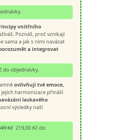
jednávky.
rincipy vnitřního
žíváš. Poznáš, proč vznikají
be sama a jak s nimi navázat
orozumět a integrovat
č do objednávky.
znamně
ovlivňují tvé emoce,
 jejich harmonizace přináší
navázání laskavého
ocní výsledky naší
349 Kč
219,00 Kč do