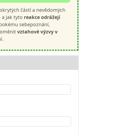
 skrytých částí a nevědomých
 a jak tyto
reakce odrážejí
bokému sebepoznání,
roměnit
vztahové výzvy v
í.