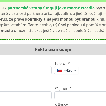
, jak
partnerské vztahy fungují jako mocné zrcadlo
tvých
eré vlastnosti partnera přitahují, zatímco jiné tě rozčilují —
jevíš, že právě
konflikty a napětí mohou být branou
k hlu
pším vztahům. Tento neobvyklý úhel pohledu ti pomůže p
ormaci
a umožní ti získat ještě víc z našich společných setkán
Fakturační údaje
Telefon*
+420
Příjmení*
Město*