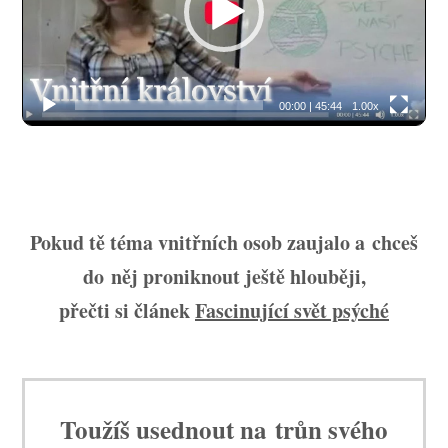
00:00
|
45:44
1.00x
Pokud tě téma vnitřních osob zaujalo a chceš
do něj proniknout ještě hlouběji,
přečti si článek
Fascinující svět psýché
Toužíš usednout na trůn svého