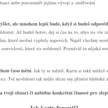
ituaci nebo porozumět jejímu vývoji a směřování
let, ale mnohem lepší bude, když si budeš odpovědi
ědomit. Až budeš hotov, dej si čas na to, abys sis vše z
ům, které možná vypluly napovrch. Napiš všechny nové
y souvislosti, které sis uvědomil. Poznáváš tu nějaká n
během času mění.
Jak ty se měníš. Kartu si také můžeš v
oci. Tvé nevědomí tak může skrze sny přinést hluboké 
 tvoji situaci či nabídne konkrétní činnost pro zlepš
Jak karty fungují?