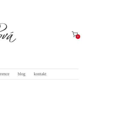
0
erence
blog
kontakt