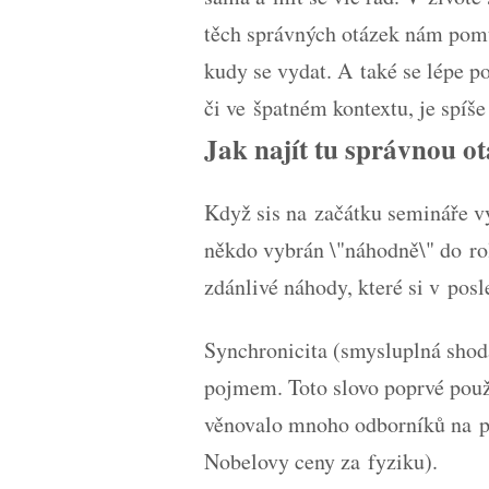
těch správných otázek nám pomů
kudy se vydat. A také se lépe p
či ve špatném kontextu, je spíš
Jak najít tu správnou o
Když sis na začátku semináře vyb
někdo vybrán \"náhodně\" do rol
zdánlivé náhody, které si v posl
Synchronicita (smysluplná shod
pojmem. Toto slovo poprvé použ
věnovalo mnoho odborníků na pol
Nobelovy ceny za fyziku).