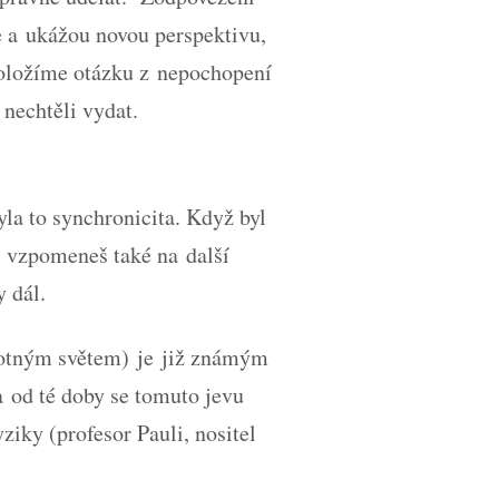
 a ukážou novou perspektivu,
 položíme otázku z nepochopení
 nechtěli vydat.
yla to synchronicita. Když byl
si vzpomeneš také na další
y dál.
motným světem) je již známým
 od té doby se tomuto jevu
iky (profesor Pauli, nositel