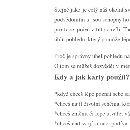
Stejně jako je celý náš okolní s
podvědomím a jsou schopny ho od
pro tebe, právě v tuto chvíli. 
úhlu pohledu, který pomůže lépe 
Proč je správný úhel pohledu na
O tom se můžeš dozvědět v mé
Kdy a jak karty použít?
*když chceš lépe poznat sebe s
*chceš najít životní schéma, kte
*chceš změnit či lépe utvářet vá
*chceš nad svojí situaci podíva