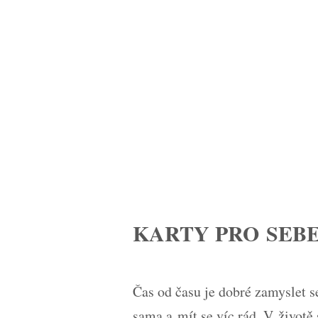
KARTY PRO SEB
Čas od času je dobré zamyslet s
sama a mít se víc rád. V životě