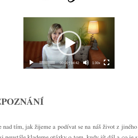
Video
přehrávač
00:00
|
04:42
1.00x
EPOZNÁNÍ
e nad tím, jak žijeme a podívat se na náš život z jinéh
 si neustále klademe otázky o tom, kudy jít dál a co je