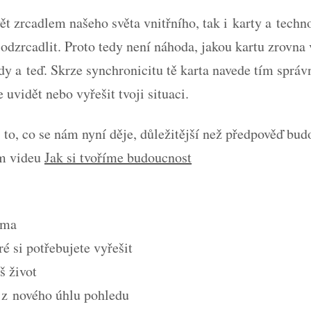
vět zrcadlem našeho světa vnitřního, tak i karty a tech
zrcadlit. Proto tedy není náhoda, jakou kartu zrovna v
Tady a teď. Skrze synchronicitu tě karta navede tím sp
uvidět nebo vyřešit tvoji situaci.
 to, co se nám nyní děje, důležitější než předpověď bud
m videu
Jak si tvoříme budoucnost
ama
ré si potřebujete vyřešit
š život
t z nového úhlu pohledu