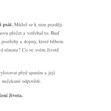
 psát.
Můžeš se k nim později
novu přečet a vstřebal to. Buď
 postřehy a dojmy, které během
ová témata? Co ve svém životě
ylosovat před spaním a její
a nečekané odpovědi.
ení života.