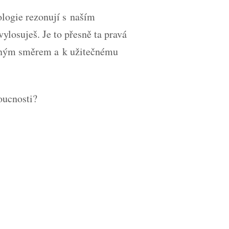
nologie rezonují s naším
ylosuješ. Je to přesně ta pravá
rávným směrem a k užitečnému
oucnosti?