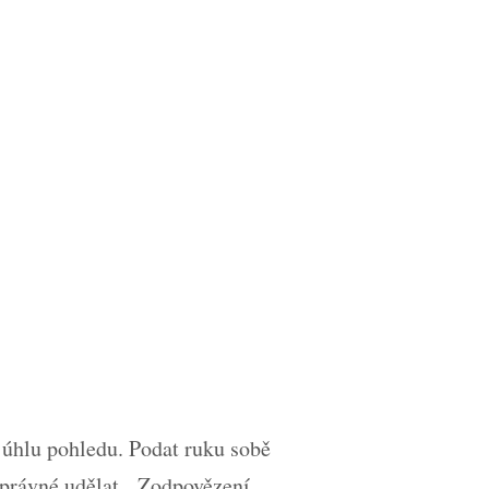
o úhlu pohledu. Podat ruku sobě
 správné udělat. Zodpovězení