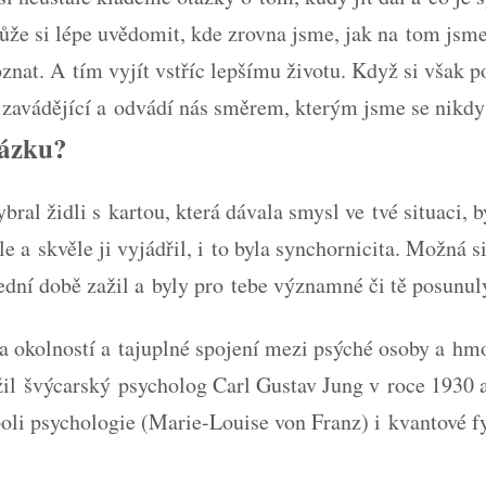
že si lépe uvědomit, kde zrovna jsme, jak na tom jsme
oznat. A tím vyjít vstříc lepšímu životu. Když si však
e zavádějící a odvádí nás směrem, kterým jsme se nikdy
tázku?
ral židli s kartou, která dávala smysl ve tvé situaci, b
e a skvěle ji vyjádřil, i to byla synchornicita. Možná 
ední době zažil a byly pro tebe významné či tě posunul
a okolností a tajuplné spojení mezi psýché osoby a h
il švýcarský psycholog Carl Gustav Jung v roce 1930 a
i psychologie (Marie-Louise von Franz) i kvantové fyz