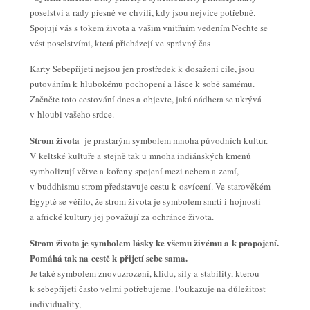
poselství a rady přesně ve chvíli, kdy jsou nejvíce potřebné.
Spojují vás s tokem života a vašim vnitřním vedením Nechte se
vést poselstvími, která přicházejí ve správný čas
Karty Sebepřijetí nejsou jen prostředek k dosažení cíle, jsou
putováním k hlubokému pochopení a lásce k sobě samému.
Začněte toto cestování dnes a objevte, jaká nádhera se ukrývá
v hloubi vašeho srdce.
Strom života
je prastarým symbolem mnoha původních kultur.
V keltské kultuře a stejně tak u mnoha indiánských kmenů
symbolizují větve a kořeny spojení mezi nebem a zemí,
v buddhismu strom představuje cestu k osvícení. Ve starověkém
Egyptě se věřilo, že strom života je symbolem smrti i hojnosti
a africké kultury jej považují za ochránce života.
Strom života je symbolem lásky ke všemu živému a k propojení.
Pomáhá tak na cestě k přijetí sebe sama.
Je také symbolem znovuzrození, klidu, síly a stability, kterou
k sebepřijetí často velmi potřebujeme. Poukazuje na důležitost
individuality,