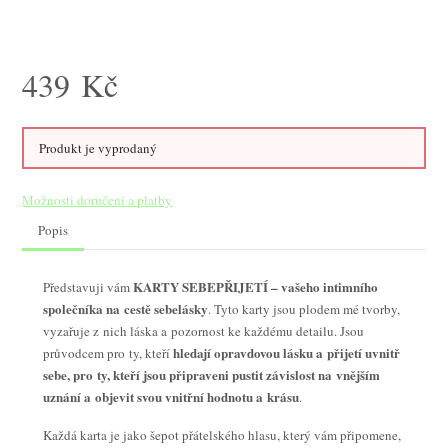
439
Kč
Produkt je vyprodaný
Možnosti doručení a platby
Popis
KARTY SEBEPŘIJETÍ – vašeho intimního
Představuji vám
společníka na cestě sebelásky
. Tyto karty jsou plodem mé tvorby,
vyzařuje z nich láska a pozornost ke každému detailu. Jsou
hledají opravdovou lásku a přijetí uvnitř
průvodcem pro ty, kteří
sebe, pro ty, kteří jsou připraveni pustit závislost na vnějším
uznání a objevit svou vnitřní hodnotu a krásu
.
Každá karta je jako šepot přátelského hlasu, který vám připomene,