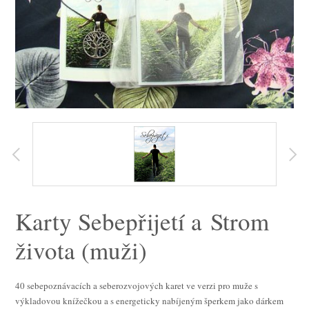
Karty Sebepřijetí a Strom
života (muži)
40 sebepoznávacích a seberozvojových karet ve verzi pro muže s
výkladovou knížečkou a s energeticky nabíjeným šperkem jako dárkem