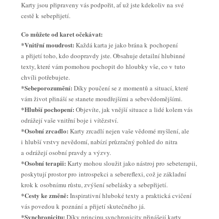
Karty jsou připraveny vás podpořit, ať už jste kdekoliv na své
cestě k sebepřijetí.
Co můžete od karet očekávat:
*Vnitřní moudrost:
Každá karta je jako brána k pochopení
a přijetí toho, kdo doopravdy jste. Obsahuje detailní hlubinné
texty, které vám pomohou pochopit do hloubky vše, co v tuto
chvíli potřebujete.
*Sebeporozumění:
Díky poučení se z momentů a situací, které
vám život přináší se stanete moudřejšími a sebevědomějšími.
*Hlubší pochopení:
Objevíte, jak vnější situace a lidé kolem vás
odrážejí vaše vnitřní boje i vítězství.
*Osobní zrcadlo:
Karty zrcadlí nejen vaše vědomé myšlení, ale
i hlubší vrstvy nevědomí, nabízí průzračný pohled do nitra
a odrážejí osobní pravdy a výzvy.
*Osobní terapii:
Karty mohou sloužit jako nástroj pro sebeterapii,
poskytují prostor pro introspekci a sebereflexi, což je základní
krok k osobnímu růstu, zvýšení sebelásky a sebepřijetí.
*Cesty ke změně:
Inspirativní hluboké texty a praktická cvičení
vás povedou k poznání a přijetí skutečného já.
*Synchronicitu:
Díky principu synchronicity přinášejí karty