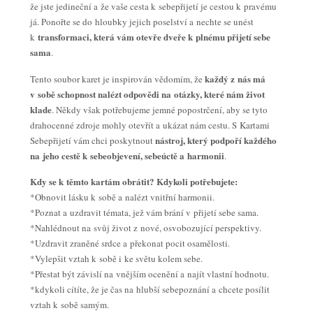
že jste jedineční a že vaše cesta k sebepřijetí je cestou k pravému
já. Ponořte se do hloubky jejich poselství a nechte se unést
transformaci, která vám otevře dveře k plnému přijetí sebe
k
sama
.
každý z nás má
Tento soubor karet je inspirován vědomím, že
v sobě schopnost nalézt odpovědi na otázky, které nám život
klade
. Někdy však potřebujeme jemné popostrčení, aby se tyto
drahocenné zdroje mohly otevřít a ukázat nám cestu. S Kartami
nástroj, který podpoří každého
Sebepřijetí vám chci poskytnout
na jeho cestě k sebeobjevení, sebeúctě a harmonii
.
Kdy se k těmto kartám obrátit? Kdykoli potřebujete:
*Obnovit lásku k sobě a nalézt vnitřní harmonii.
*Poznat a uzdravit témata, jež vám brání v přijetí sebe sama.
*Nahlédnout na svůj život z nové, osvobozující perspektivy.
*Uzdravit zraněné srdce a překonat pocit osamělosti.
*Vylepšit vztah k sobě i ke světu kolem sebe.
*Přestat být závislí na vnějším ocenění a najít vlastní hodnotu.
*kdykoli cítíte, že je čas na hlubší sebepoznání a chcete posílit
vztah k sobě samým.