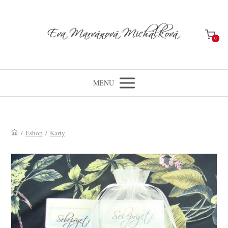
0
MENU
/
Eshop
/
Karty