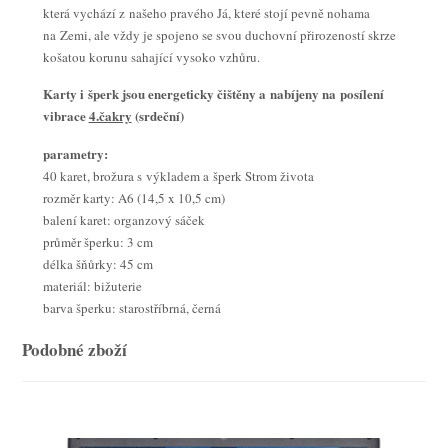
která vychází z našeho pravého Já, které stojí pevně nohama
na Zemi, ale vždy je spojeno se svou duchovní přirozeností skrze
košatou korunu sahající vysoko vzhůru.
Karty i šperk jsou energeticky čištěny a nabíjeny na posílení
vibrace
4.čakry
(srdeční)
parametry:
40 karet, brožura s výkladem a šperk Strom života
rozměr karty: A6 (14,5 x 10,5 cm)
balení karet: organzový sáček
průměr šperku: 3 cm
délka šňůrky: 45 cm
materiál: bižuterie
barva šperku: starostříbrná, černá
Podobné zboží