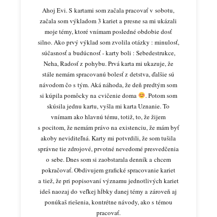
Ahoj Evi. S kartami som začala pracovať v sobotu,
začala som výkladom 3 kariet a presne sa mi ukázali
moje témy, ktoré vnímam posledné obdobie dosť
silno. Ako prvý výklad som zvolila otázky : minulosť,
súčasnosť a budúcnosť - karty boli : Sebedestrukce,
Neha, Radosť z pohybu. Prvá karta mi ukazuje, že
stále nemám spracovanú bolesť z detstva, ďalšie sú
návodom čo s tým. Aká náhoda, že deň predtým som
si kúpila pomôcky na cvičenie doma
. Potom som
skúsila jednu kartu, vyšla mi karta Uznanie. To
vnímam ako hlavnú tému, totiž, to, že žijem
s pocitom, že nemám právo na existenciu, že mám byť
akoby neviditeľná. Karty mi potvrdili, že som tušila
správne tie zdrojové, prvotné nevedomé presvedčenia
o sebe. Dnes som si zaobstarala denník a chcem
pokračovať. Obdivujem grafické spracovanie kariet
a tiež, že pri popisovaní významu jednotlivých kariet
ideš naozaj do veľkej hĺbky danej témy a zároveň aj
ponúkaš riešenia, kontrétne návody, ako s témou
pracovať.