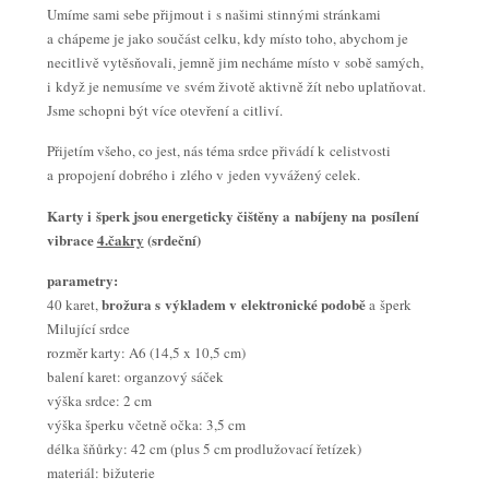
Umíme sami sebe přijmout i s našimi stinnými stránkami
a chápeme je jako součást celku, kdy místo toho, abychom je
necitlivě vytěsňovali, jemně jim necháme místo v sobě samých,
i když je nemusíme ve svém životě aktivně žít nebo uplatňovat.
Jsme schopni být více otevření a citliví.
Přijetím všeho, co jest, nás téma srdce přivádí k celistvosti
a propojení dobrého i zlého v jeden vyvážený celek.
Karty i šperk jsou energeticky čištěny a nabíjeny na posílení
vibrace
4.čakry
(srdeční)
parametry:
brožura s výkladem v elektronické podobě
40 karet,
a šperk
Milující srdce
rozměr karty: A6 (14,5 x 10,5 cm)
balení karet: organzový sáček
výška srdce: 2 cm
výška šperku včetně očka: 3,5 cm
délka šňůrky: 42 cm (plus 5 cm prodlužovací řetízek)
materiál: bižuterie