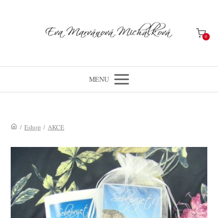
0
MENU
/
Eshop
/
AKCE