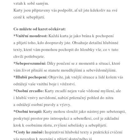
vztah k sobě samým.
Karty jsou připraveny vás podpořit, ať už jste kdekoliv na své
cestě k sebepřijetí.
Co můžete od karet očekávat:
*Vnitřní moudrost:
Každá karta je jako brána k pochopení
a přijetí toho, kdo doopravdy jste. Obsahuje detailní hlubinné
texty, které vám pomohou pochopit do hloubky vše, co v tuto
chvíli potřebujete.
*Sebeporozumění:
Díky poučení se z momentů a situací, které
vám život přináší se stanete moudřejšími a sebevědomějšími.
*Hlubší pochopení:
Objevíte, jak vnější situace a lidé kolem vás
odrážejí vaše vnitřní boje i vítězství.
*Osobní zrcadlo:
Karty zrcadlí nejen vaše vědomé myšlení, ale
i hlubší vrstvy nevědomí, nabízí průzračný pohled do nitra
a odrážejí osobní pravdy a výzvy.
*Osobní terapii:
Karty mohou sloužit jako nástroj pro sebeterapii,
poskytují prostor pro introspekci a sebereflexi, což je základní
krok k osobnímu růstu, zvýšení sebelásky a sebepřijetí.
*Cesty ke změně:
Inspirativní hluboké texty a praktická cvičení
vás povedou k poznání a přijetí skutečného já.