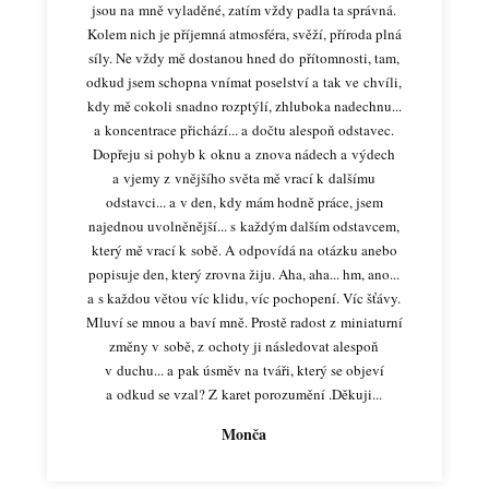
jsou na mně vyladěné, zatím vždy padla ta správná.
Kolem nich je příjemná atmosféra, svěží, příroda plná
síly. Ne vždy mě dostanou hned do přítomnosti, tam,
odkud jsem schopna vnímat poselství a tak ve chvíli,
kdy mě cokoli snadno rozptýlí, zhluboka nadechnu...
a koncentrace přichází... a dočtu alespoň odstavec.
Dopřeju si pohyb k oknu a znova nádech a výdech
a vjemy z vnějšího světa mě vrací k dalšímu
odstavci... a v den, kdy mám hodně práce, jsem
najednou uvolněnější... s každým dalším odstavcem,
který mě vrací k sobě. A odpovídá na otázku anebo
popisuje den, který zrovna žiju. Aha, aha... hm, ano...
a s každou větou víc klidu, víc pochopení. Víc šťávy.
Mluví se mnou a baví mně. Prostě radost z miniaturní
změny v sobě, z ochoty ji následovat alespoň
v duchu... a pak úsměv na tváři, který se objeví
a odkud se vzal? Z karet porozumění .Děkuji...
Monča