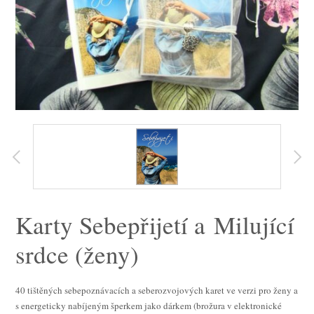
Karty Sebepřijetí a Milující
srdce (ženy)
40 tištěných sebepoznávacích a seberozvojových karet ve verzi pro ženy a
s energeticky nabíjeným šperkem jako dárkem (brožura v elektronické