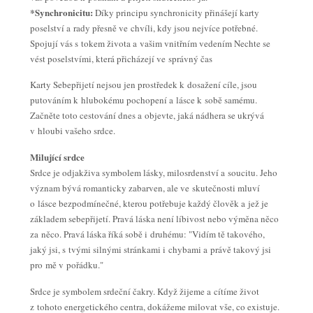
*Synchronicitu:
Díky principu synchronicity přinášejí karty
poselství a rady přesně ve chvíli, kdy jsou nejvíce potřebné.
Spojují vás s tokem života a vašim vnitřním vedením Nechte se
vést poselstvími, která přicházejí ve správný čas
Karty Sebepřijetí nejsou jen prostředek k dosažení cíle, jsou
putováním k hlubokému pochopení a lásce k sobě samému.
Začněte toto cestování dnes a objevte, jaká nádhera se ukrývá
v hloubi vašeho srdce.
Milující srdce
Srdce je odjakživa symbolem lásky, milosrdenství a soucitu. Jeho
význam bývá romanticky zabarven, ale ve skutečnosti mluví
o lásce bezpodmínečné, kterou potřebuje každý člověk a jež je
základem sebepřijetí. Pravá láska není líbivost nebo výměna něco
za něco. Pravá láska říká sobě i druhému: "Vidím tě takového,
jaký jsi, s tvými silnými stránkami i chybami a právě takový jsi
pro mě v pořádku."
Srdce je symbolem srdeční čakry. Když žijeme a cítíme život
z tohoto energetického centra, dokážeme milovat vše, co existuje.