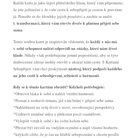
Každá karta je jako šepot přátelského hlasu, který vám připomene,
že jste jedineční a že vaše cesta k sebepřijetí je cestou k pravému
já. Ponořte se do hloubky jejich poselství a nechte se unést
transformaci, která vám otevře dveře k plnému přijetí sebe
k
sama
.
každý z nás má
Tento soubor karet je inspirován vědomím, že
v sobě schopnost nalézt odpovědi na otázky, které nám život
klade
. Někdy však potřebujeme jemné popostrčení, aby se tyto
drahocenné zdroje mohly otevřít a ukázat nám cestu. S Kartami
nástroj, který podpoří každého
Sebepřijetí vám chci poskytnout
na jeho cestě k sebeobjevení, sebeúctě a harmonii
.
Kdy se k těmto kartám obrátit? Kdykoli potřebujete:
*Obnovit lásku k sobě a nalézt vnitřní harmonii.
*Poznat a uzdravit témata, jež vám brání v přijetí sebe sama.
*Nahlédnout na svůj život z nové, osvobozující perspektivy.
*Uzdravit zraněné srdce a překonat pocit osamělosti.
*Vylepšit vztah k sobě i ke světu kolem sebe.
*Přestat být závislí na vnějším ocenění a najít vlastní hodnotu.
*kdykoli cítíte, že je čas na hlubší sebepoznání a chcete posílit