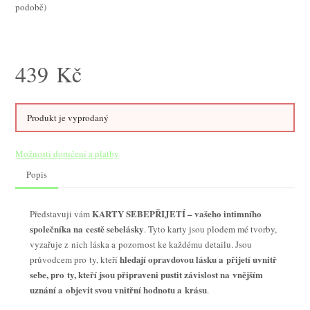
podobě)
439
Kč
Produkt je vyprodaný
Možnosti doručení a platby
Popis
KARTY SEBEPŘIJETÍ – vašeho intimního
Představuji vám
společníka na cestě sebelásky
. Tyto karty jsou plodem mé tvorby,
vyzařuje z nich láska a pozornost ke každému detailu. Jsou
hledají opravdovou lásku a přijetí uvnitř
průvodcem pro ty, kteří
sebe, pro ty, kteří jsou připraveni pustit závislost na vnějším
uznání a objevit svou vnitřní hodnotu a krásu
.