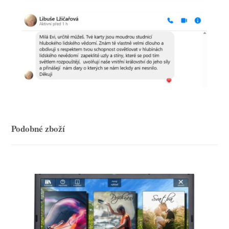
Podobné zboží
-33%
-25%