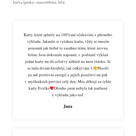
barva šperku: starostříbrná, bílá
Karty, které splnily na 100%mé očekávání z přesného
výkladu. Jakmile si vytáhnu kartu, vždy se musím
pousmát jak trefně to zasáhne téma, které zrovna
řeším. Jsou dokonale napsané, v podstatě výklad
jedné karty mi dá celistvý náhled na mou otázku. Já
se ráda dívám hlouběji, tak odkrývám 3.
Působí
na mě pozitivní energií a jejich poselství mi pak
v myšlenkách provází celý den. Moc děkuji za tyhle
karty Evičko
Dlouho jsem nebyla tak nadšená
z výkladu jako teď.
Jana