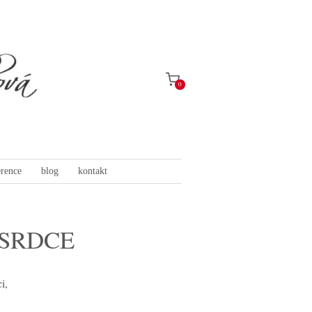
0
erence
blog
kontakt
 SRDCE
i,