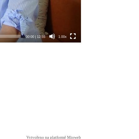
00:00
|
12:55
1.00x
Vytvořeno na platformě
Mioweb