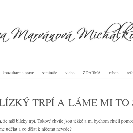
konzultace a praxe
semináře
video
ZDARMA
eshop
ref
LÍZKÝ TRPÍ A LÁME MI TO
že náš blízký trpí. Takové chvíle jsou těžké a mi bychom chtěli pomoc
me udělat a co dělat k ničemu nevede?