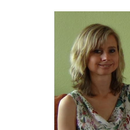
Video
přehrávač