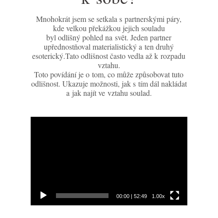
Mnohokrát jsem se setkala s partnerskými páry,
kde velkou překážkou jejich souladu
byl odlišný pohled na svět. Jeden partner
upřednostňoval materialistický a ten druhý
esoterický.Tato odlišnost často vedla až k rozpadu
vztahu.
Toto povídání je o tom, co může způsobovat tuto
odlišnost. Ukazuje možnosti, jak s tím dál nakládat
a jak najít ve vztahu soulad.
Video
přehrávač
00:00
|
52:49
1.00x