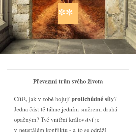
**
Převezmi trůn svého života
protichůdné síly
Cítíš, jak v tobě bojují
?
Jedna část tě táhne jedním směrem, druhá
opačným? Tvé vnitřní království je
v neustálém konfliktu - a to se odráží