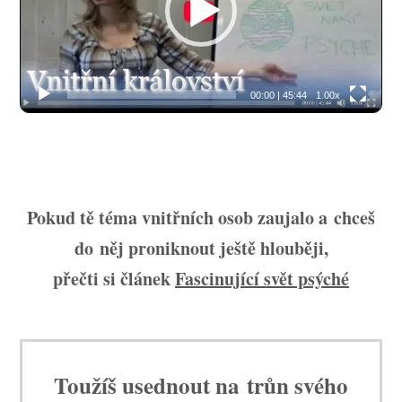
00:00
|
45:44
1.00x
Pokud tě téma vnitřních osob zaujalo a chceš
do něj proniknout ještě hlouběji,
přečti si článek
Fascinující svět psýché
Toužíš usednout na trůn svého