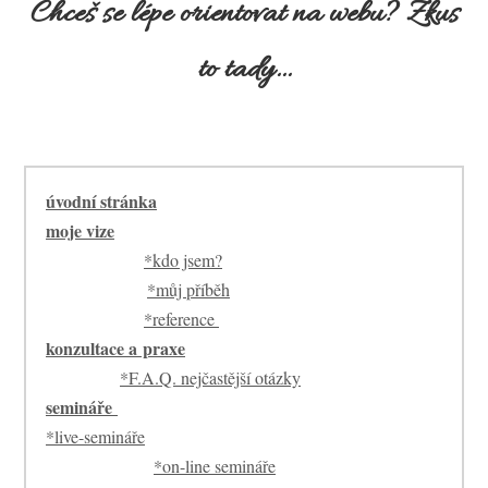
Chceš se lépe orientovat na webu? Zkus
to tady...
úvodní stránka
moje vize
*kdo jsem?
*můj příběh
*reference
konzultace a praxe
*F.A.Q. nejčastější otázky
semináře
*live-semináře
*on-line semináře