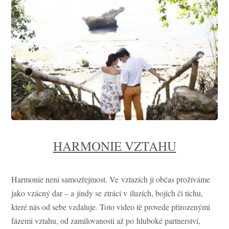
HARMONIE VZTAHU
Harmonie není samozřejmost. Ve vztazích ji občas prožíváme
jako vzácný dar – a jindy se ztrácí v iluzích, bojích či tichu,
které nás od sebe vzdaluje. Toto video tě provede přirozenými
fázemi vztahu, od zamilovanosti až po hluboké partnerství,