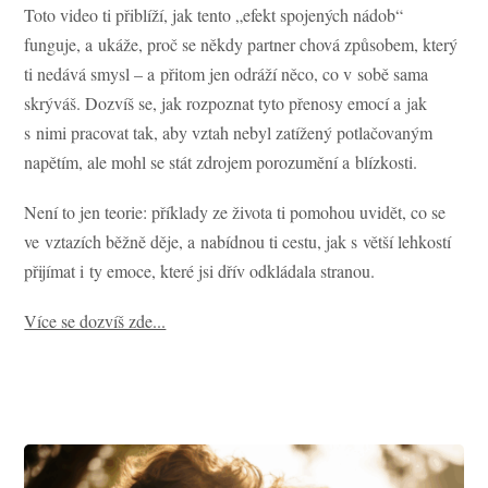
Toto video ti přiblíží, jak tento „efekt spojených nádob“
funguje, a ukáže, proč se někdy partner chová způsobem, který
ti nedává smysl – a přitom jen odráží něco, co v sobě sama
skrýváš. Dozvíš se, jak rozpoznat tyto přenosy emocí a jak
s nimi pracovat tak, aby vztah nebyl zatížený potlačovaným
napětím, ale mohl se stát zdrojem porozumění a blízkosti.
Není to jen teorie: příklady ze života ti pomohou uvidět, co se
ve vztazích běžně děje, a nabídnou ti cestu, jak s větší lehkostí
přijímat i ty emoce, které jsi dřív odkládala stranou.
Více se dozvíš zde...