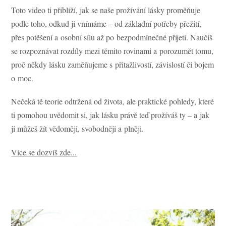
Toto video ti přiblíží, jak se naše prožívání lásky proměňuje
podle toho, odkud ji vnímáme – od základní potřeby přežití,
přes potěšení a osobní sílu až po bezpodmínečné přijetí. Naučíš
se rozpoznávat rozdíly mezi těmito rovinami a porozumět tomu,
proč někdy lásku zaměňujeme s přitažlivostí, závislostí či bojem
o moc.
Nečeká tě teorie odtržená od života, ale praktické pohledy, které
ti pomohou uvědomit si, jak lásku právě teď prožíváš ty – a jak
ji můžeš žít vědoměji, svobodněji a plněji.
Více se dozvíš zde...