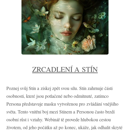
ZRCADLENÍ A STÍN
Poznej svůj Stín a získej zpět svou sílu. Stín zahrnuje části
osobnosti, které jsou potlačené nebo odmítnuté, zatímco
Persona představuje masku vytvořenou pro zvládání vnějšího
světa. Tento vnitřní boj mezi Stínem a Personou často brzdí
osobní růst i vztahy. Webinář tě provede hlubokou cestou
životem, od jeho počátku až po konec, ukáže, jak odhalit skryté