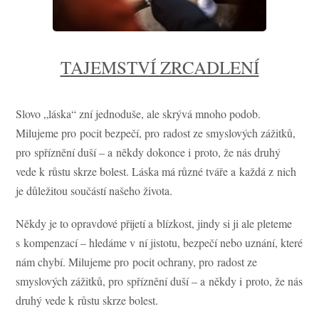
TAJEMSTVÍ ZRCADLENÍ
Slovo „láska“ zní jednoduše, ale skrývá mnoho podob.
Milujeme pro pocit bezpečí, pro radost ze smyslových zážitků,
pro spříznění duší – a někdy dokonce i proto, že nás druhý
vede k růstu skrze bolest. Láska má různé tváře a každá z nich
je důležitou součástí našeho života.
Někdy je to opravdové přijetí a blízkost, jindy si ji ale pleteme
s kompenzací – hledáme v ní jistotu, bezpečí nebo uznání, které
nám chybí. Milujeme pro pocit ochrany, pro radost ze
smyslových zážitků, pro spříznění duší – a někdy i proto, že nás
druhý vede k růstu skrze bolest.