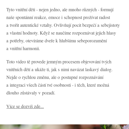
Tyto vnitřní děti - nejen jedno, ale mnoho různých - formují
naše spontánní reakce, emoce i schopnost prožívat radost
a tvořit autentické vztahy. Ovlivňují pocit bezpečí a sebejistoty
a vlastní hodnoty. Když se naučíme rozpoznávat jejich hlasy
a potřeby, otevíráme dveře k hlubšímu sebeporozumění
a vnitřní harmonii.
Toto video tě provede jemným procesem objevování tvých
vnitřních dětí a ukáže ti, jak s nimi navázat laskavý dialog.
Nejde o rychlou změnu, ale o postupné rozpoznávání
a integraci všech částí tvé osobnosti - i těch, které možná
dlouho zůstávaly v pozadí.
Více se dozvíš zde...