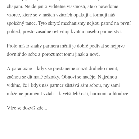
chápání. Nejde jen o viditelné vlastnosti, ale o nevědomé
vzorce, které se v našich vztazích opakují a formují náš
společný tanec. Tyto skryté mechanismy nejsou patrné na první
pohled, přesto zásadně ovlivňují kvalitu našeho partnerství.
Proto místo snahy partnera měnit je dobré podívat se nejprve
dovnitř do sebe a porozumět tomu jinak a nově.
A paradoxně – když se přestaneme snažit druhého měnit,
začnou se dít malé zázraky. Obnoví se naděje. Najednou
vidíme, že i když náš partner zůstává sám sebou, my sami
můžeme proměnit vztah – k větší lehkosti, harmonii a hloubce.
Více se dozvíš zde...