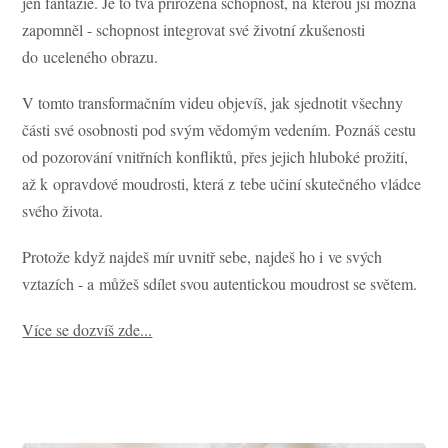
jen fantazie. Je to tvá přirozená schopnost, na kterou jsi možná
zapomněl - schopnost integrovat své životní zkušenosti
do uceleného obrazu.
V tomto transformačním videu objevíš, jak sjednotit všechny
části své osobnosti pod svým vědomým vedením. Poznáš cestu
od pozorování vnitřních konfliktů, přes jejich hluboké prožití,
až k opravdové moudrosti, která z tebe učiní skutečného vládce
svého života.
Protože když najdeš mír uvnitř sebe, najdeš ho i ve svých
vztazích - a můžeš sdílet svou autentickou moudrost se světem.
Více se dozvíš zde...