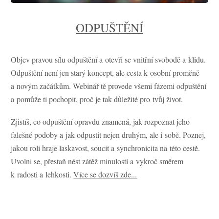
ODPUŠTĚNÍ
Objev pravou sílu odpuštění a otevři se vnitřní svobodě a klidu.
Odpuštění není jen starý koncept, ale cesta k osobní proměně
a novým začátkům. Webinář tě provede všemi fázemi odpuštění
a pomůže ti pochopit, proč je tak důležité pro tvůj život.
Zjistíš, co odpuštění opravdu znamená, jak rozpoznat jeho
falešné podoby a jak odpustit nejen druhým, ale i sobě. Poznej,
jakou roli hraje laskavost, soucit a synchronicita na této cestě.
Uvolni se, přestaň nést zátěž minulosti a vykroč směrem
k radosti a lehkosti.
Více se dozvíš zde...