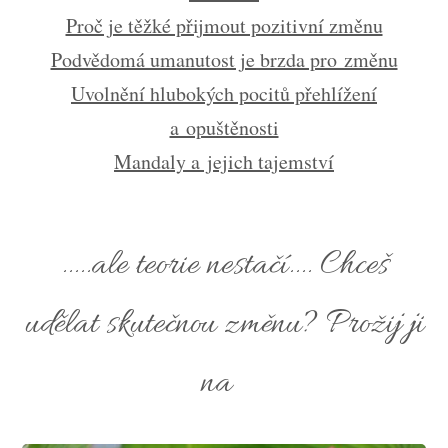
Proč je těžké přijmout pozitivní změnu
Podvědomá umanutost je brzda pro změnu
Uvolnění hlubokých pocitů přehlížení
a opuštěnosti
Mandaly a jejich tajemství
.....ale teorie nestačí.... Chceš
udělat skutečnou změnu? Prožij ji
na