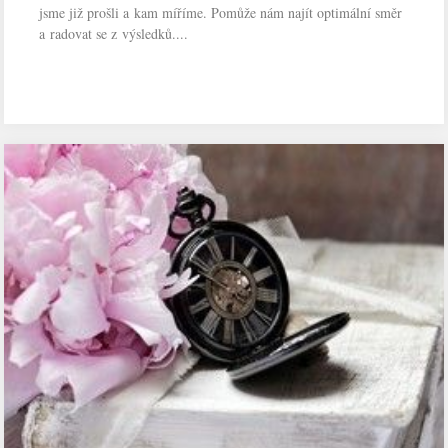
jsme již prošli a kam míříme. Pomůže nám najít optimální směr
a radovat se z výsledků....