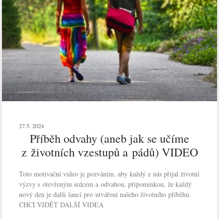
27.5. 2024
Příběh odvahy (aneb jak se učíme
z životních vzestupů a pádů) VIDEO
Toto motivační video je pozváním, aby každý z nás přijal životní
výzvy s otevřeným srdcem a odvahou, připomínkou, že každý
nový den je další šancí pro utváření našeho životního příběhu.
CHCI VIDĚT DALŠÍ VIDEA