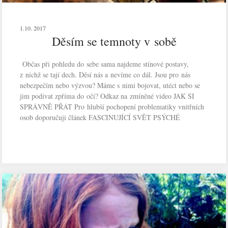
1.10. 2017
Děsím se temnoty v sobě
Občas při pohledu do sebe sama najdeme stínové postavy,
z nichž se tají dech. Děsí nás a nevíme co dál. Jsou pro nás
nebezpečím nebo výzvou? Máme s nimi bojovat, utéct nebo se
jim podívat zpříma do očí? Odkaz na zmíněné video JAK SI
SPRÁVNĚ PŘÁT Pro hlubší pochopení problematiky vnitřních
osob doporučuji článek FASCINUJÍCÍ SVĚT PSÝCHÉ