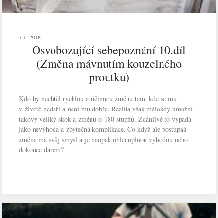
7.1. 2018
Osvobozující sebepoznání 10.díl
(Změna mávnutím kouzelného
proutku)
Kdo by nechtěl rychlou a účinnou změnu tam, kde se mu
v životě nedaří a není mu dobře. Realita však málokdy umožní
takový veliký skok a změnu o 180 stupňů. Zdánlivě to vypadá
jako nevýhoda a zbytečná komplikace. Co když ale postupná
změna má svůj smysl a je naopak ohleduplnou výhodou nebo
dokonce darem?