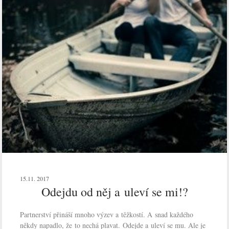
15.11. 2017
Odejdu od něj a uleví se mi!?
Partnerství přináší mnoho výzev a těžkostí. A snad každého
někdy napadlo, že to nechá plavat. Odejde a uleví se mu. Ale je