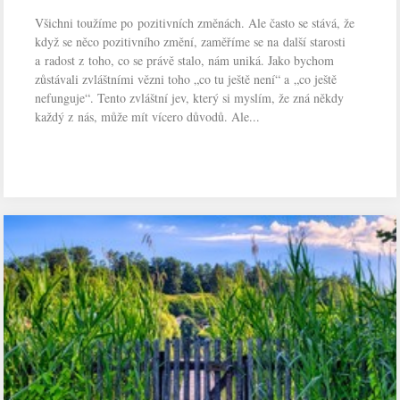
Všichni toužíme po pozitivních změnách. Ale často se stává, že
když se něco pozitivního změní, zaměříme se na další starosti
a radost z toho, co se právě stalo, nám uniká. Jako bychom
zůstávali zvláštními vězni toho „co tu ještě není“ a „co ještě
nefunguje“. Tento zvláštní jev, který si myslím, že zná někdy
každý z nás, může mít vícero důvodů. Ale...