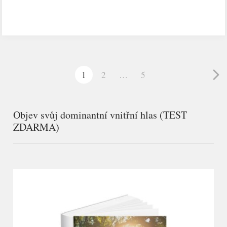
1
2
…
5
Objev svůj dominantní vnitřní hlas (TEST
ZDARMA)