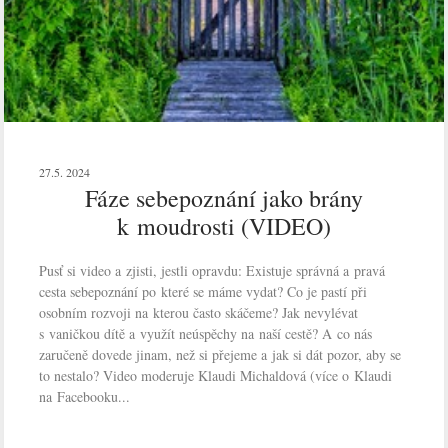
27.5. 2024
Fáze sebepoznání jako brány
k moudrosti (VIDEO)
Pusť si video a zjisti, jestli opravdu: Existuje správná a pravá
cesta sebepoznání po které se máme vydat? Co je pastí při
osobním rozvoji na kterou často skáčeme? Jak nevylévat
s vaničkou dítě a využít neúspěchy na naší cestě? A co nás
zaručeně dovede jinam, než si přejeme a jak si dát pozor, aby se
to nestalo? Video moderuje Klaudi Michaldová (více o Klaudi
na Facebooku...