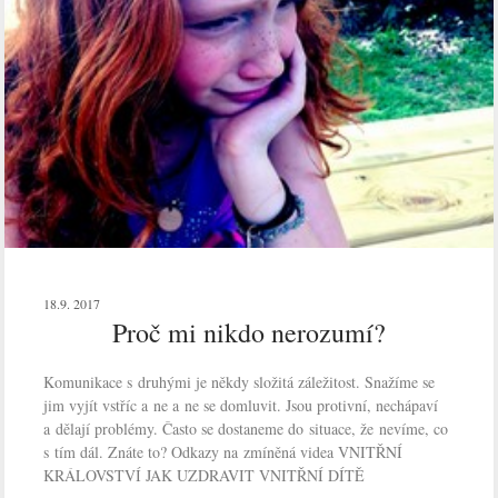
18.9. 2017
Proč mi nikdo nerozumí?
Komunikace s druhými je někdy složitá záležitost. Snažíme se
jim vyjít vstříc a ne a ne se domluvit. Jsou protivní, nechápaví
a dělají problémy. Často se dostaneme do situace, že nevíme, co
s tím dál. Znáte to? Odkazy na zmíněná videa VNITŘNÍ
KRÁLOVSTVÍ JAK UZDRAVIT VNITŘNÍ DÍTĚ