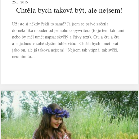
25.7. 2015
Chtěla bych taková být, ale nejsem!
Už jste si někdy řekli to samé? Já jsem se právě začetla
do několika mouder od jednoho copywritera (to je ten, kdo umí
nebo by měl umět napsat skvělý a čtivý text). Čtu a čtu a čtu
a najednou v sobě slyším tuhle větu: „Chtěla bych umět psát
jako on, ale já taková nejsem!“ Nejsem tak vtipná, tak svěží,
neumím to...