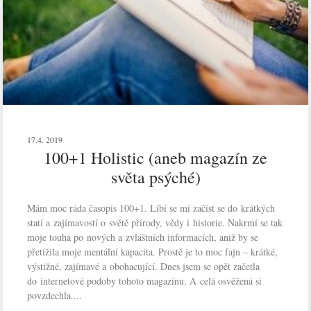
17.4. 2019
100+1 Holistic (aneb magazín ze
světa psýché)
Mám moc ráda časopis 100+1. Líbí se mi začíst se do krátkých
statí a zajímavostí o světě přírody, vědy i historie. Nakrmí se tak
moje touha po nových a zvláštních informacích, aniž by se
přetížila moje mentální kapacita. Prostě je to moc fajn – krátké,
výstižné, zajímavé a obohacující. Dnes jsem se opět začetla
do internetové podoby tohoto magazínu. A celá osvěžená si
povzdechla....