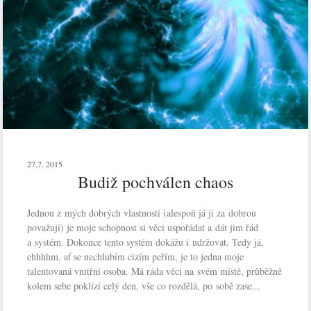
27.7. 2015
Budiž pochválen chaos
Jednou z mých dobrých vlastností (alespoň já ji za dobrou
považuji) je moje schopnost si věci uspořádat a dát jim řád
a systém. Dokonce tento systém dokážu i udržovat. Tedy já,
ehhhhm, ať se nechlubím cizím peřím, je to jedna moje
talentovaná vnitřní osoba. Má ráda věci na svém místě, průběžně
kolem sebe poklízí celý den, vše co rozdělá, po sobě zase...