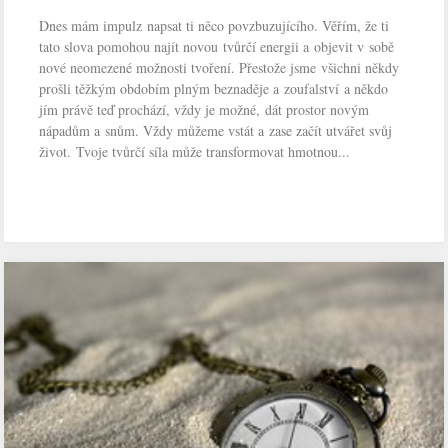
Dnes mám impulz napsat ti něco povzbuzujícího. Věřím, že ti
tato slova pomohou najít novou tvůrčí energii a objevit v sobě
nové neomezené možnosti tvoření. Přestože jsme všichni někdy
prošli těžkým obdobím plným beznaděje a zoufalství a někdo
jím právě teď prochází, vždy je možné, dát prostor novým
nápadům a snům. Vždy můžeme vstát a zase začít utvářet svůj
život. Tvoje tvůrčí síla může transformovat hmotnou...