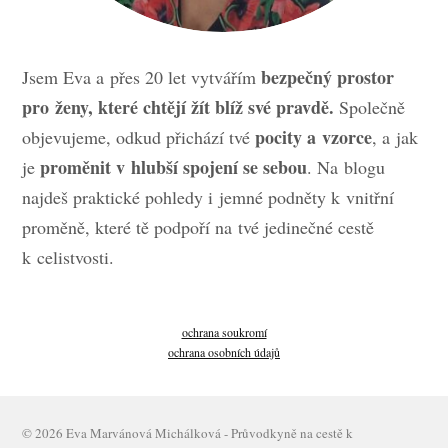
bezpečný prostor
Jsem Eva a přes 20 let vytvářím
pro ženy, které chtějí žít blíž své pravdě.
Společně
pocity a vzorce
objevujeme, odkud přichází tvé
, a jak
proměnit v hlubší spojení se sebou
je
. Na blogu
najdeš praktické pohledy i jemné podněty k vnitřní
proměně, které tě podpoří na tvé jedinečné cestě
k celistvosti.
ochrana soukromí
ochrana osobních údajů
© 2026 Eva Marvánová Michálková - Průvodkyně na cestě k