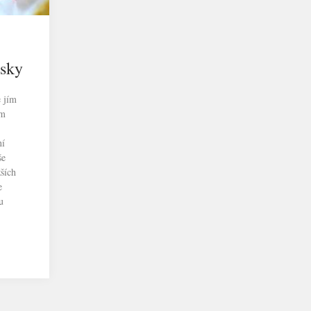
isky
e jím
em
ní
še
ších
e
u