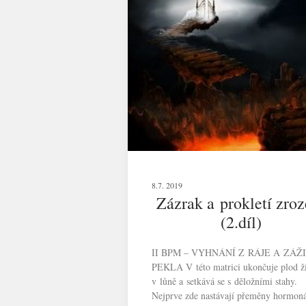
8.7. 2019
Zázrak a prokletí zroz
(2.díl)
II BPM – VYHNÁNÍ Z RÁJE A ZÁŽ
PEKLA V této matrici ukončuje plod ž
v lůně a setkává se s děložními stahy.
Nejprve zde nastávají přeměny hormoná