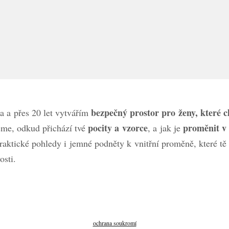
bezpečný prostor pro ženy, které cht
a a přes 20 let vytvářím
pocity a vzorce
proměnit v 
eme, odkud přichází tvé
, a jak je
raktické pohledy i jemné podněty k vnitřní proměně, které tě 
osti.
ochrana soukromí