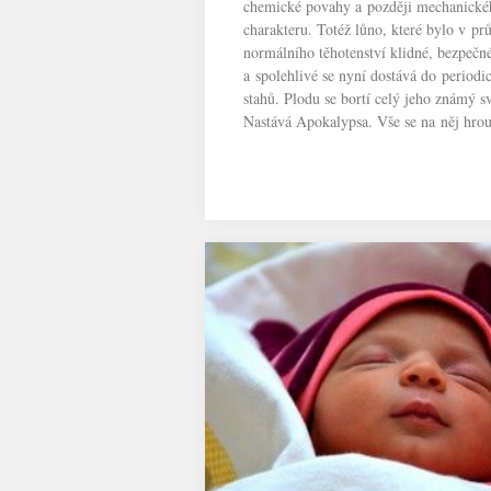
chemické povahy a později mechanické
charakteru. Totéž lůno, které bylo v pr
normálního těhotenství klidné, bezpečn
a spolehlivé se nyní dostává do periodi
stahů. Plodu se bortí celý jeho známý sv
Nastává Apokalypsa. Vše se na něj hrout