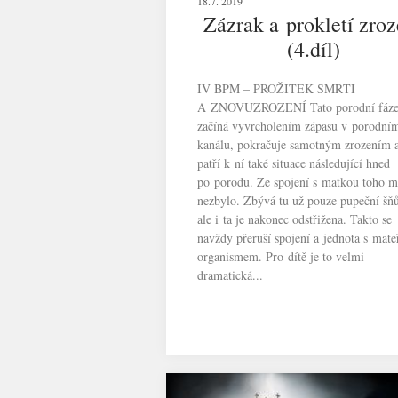
18.7. 2019
Zázrak a prokletí zroz
(4.díl)
IV BPM – PROŽITEK SMRTI
A ZNOVUZROZENÍ Tato porodní fáz
začíná vyvrcholením zápasu v porodní
kanálu, pokračuje samotným zrozením 
patří k ní také situace následující hned
po porodu. Ze spojení s matkou toho 
nezbylo. Zbývá tu už pouze pupeční šňů
ale i ta je nakonec odstřižena. Takto se
navždy přeruší spojení a jednota s mat
organismem. Pro dítě je to velmi
dramatická...