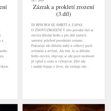
14.7. 2019
ení
Zázrak a prokletí zrození
(3.díl)
III BPM BOJ SE SMRTÍ A ZÁPAS
e
O ZNOVUZROZENÍ V této porodní fázi se
m
otevírá děložní hrdlo a pro dítě nastává
a a
samotný průchod porodními cestami.
Pokračují zde děložní stahy a celkový pocit
mnoho
uvěznění a sevření. Ale tím, že se děložní
ra,
hrdlo otevírá, objevuje se zde pocit možnosti
jít vpřed a cestu si vybojovat. Dítě zde
eřským
i nadále bojuje o život, ale existuje zde...