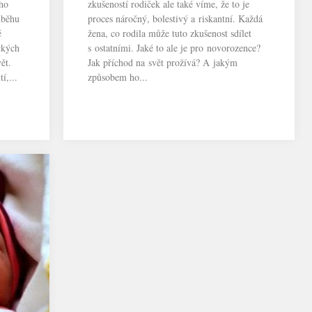
ho
zkušeností rodiček ale také víme, že to je
ůběhu
proces náročný, bolestivý a riskantní. Každá
é
žena, co rodila může tuto zkušenost sdílet
ckých
s ostatními. Jaké to ale je pro novorozence?
ět.
Jak příchod na svět prožívá? A jakým
í,...
způsobem ho...