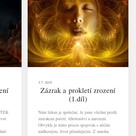
3.7. 2019
ení
Zázrak a prokletí zrození
(1.díl)
ITEK
Nám lidem je společné, že jsme všichni prošli
ivot
zázrakem početí, těhotenství a narození.
Obvykle je tento proces spojován s něčím
lně-
nádherným, život přinášejícím. Z mnoha