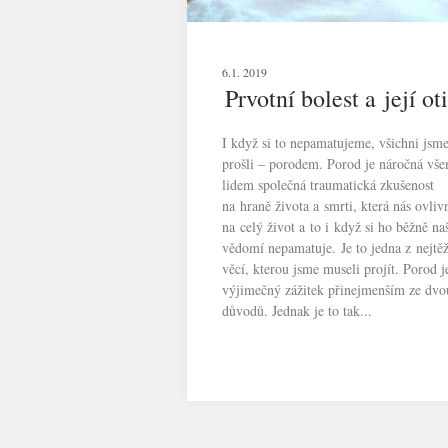
6.1. 2019
Prvotní bolest a její ot
I když si to nepamatujeme, všichni jsm
prošli – porodem. Porod je náročná vš
lidem společná traumatická zkušenost
na hraně života a smrti, která nás ovliv
na celý život a to i když si ho běžně na
vědomí nepamatuje. Je to jedna z nejtěž
věcí, kterou jsme museli projít. Porod j
výjimečný zážitek přinejmenším ze dvo
důvodů. Jednak je to tak...