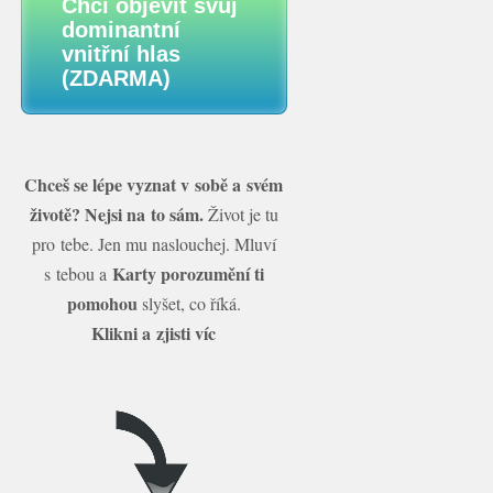
Chci objevit svůj
dominantní
vnitřní hlas
(ZDARMA)
Chceš se lépe vyznat v sobě a svém
životě? Nejsi na to sám.
Život je tu
pro tebe. Jen mu naslouchej. Mluví
Karty porozumění ti
s tebou a
pomohou
slyšet, co říká.
Klikni a zjisti víc