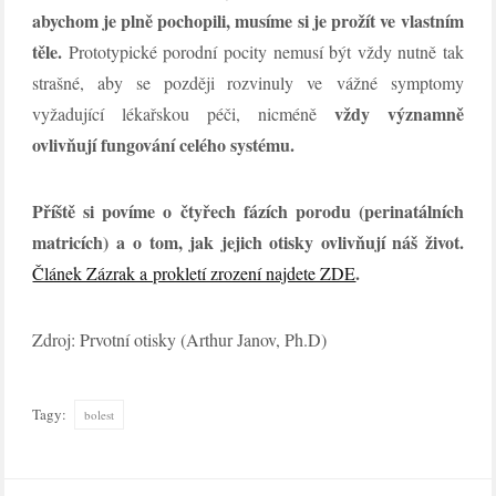
abychom je plně pochopili, musíme si je prožít ve vlastním
těle.
Prototypické porodní pocity nemusí být vždy nutně tak
strašné, aby se později rozvinuly ve vážné symptomy
vždy významně
vyžadující lékařskou péči, nicméně
ovlivňují fungování celého systému.
Příště si povíme o čtyřech fázích porodu (perinatálních
matricích) a o tom, jak jejich otisky ovlivňují náš život.
.
Článek Zázrak a prokletí zrození najdete ZDE
Zdroj: Prvotní otisky (Arthur Janov, Ph.D)
Tagy:
bolest