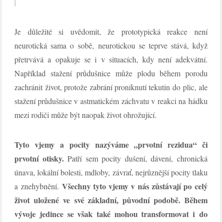
Je důležité si uvědomit, že prototypická reakce není
neurotická sama o sobě, neurotickou se teprve stává, když
přetrvává a opakuje se i v situacích, kdy není adekvátní.
Například stažení průdušnice může plodu během porodu
zachránit život, protože zabrání proniknutí tekutin do plic, ale
stažení průdušnice v astmatickém záchvatu v reakci na hádku
mezi rodiči může být naopak život ohrožující.
Tyto vjemy a pocity nazýváme „prvotní rezidua“ či
prvotní otisky.
Patří sem pocity dušení, dávení, chronická
únava, lokální bolesti, mdloby, závrať, nejrůznější pocity tlaku
Všechny tyto vjemy v nás zůstávají po celý
a znehybnění.
život uložené ve své základní, původní podobě. Během
vývoje jedince se však také mohou transformovat i do