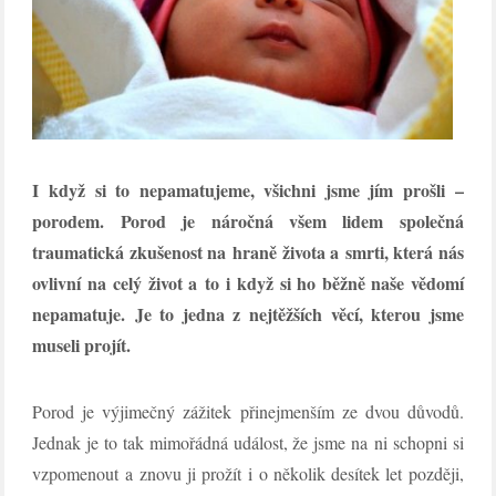
I když si to nepamatujeme, všichni jsme jím prošli –
porodem. Porod je náročná všem lidem společná
traumatická zkušenost na hraně života a smrti, která nás
ovlivní na celý život a to i když si ho běžně naše vědomí
nepamatuje. Je to jedna z nejtěžších věcí, kterou jsme
museli projít.
Porod je výjimečný zážitek přinejmenším ze dvou důvodů.
Jednak je to tak mimořádná událost, že jsme na ni schopni si
vzpomenout a znovu ji prožít i o několik desítek let později,