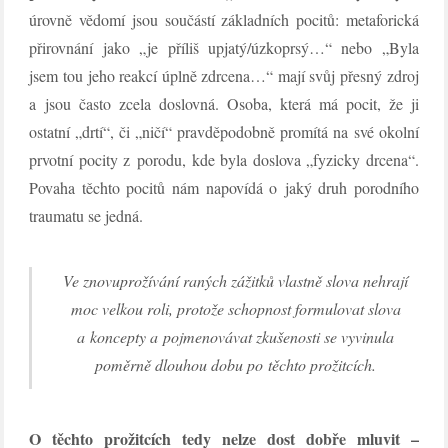
úrovně vědomí jsou součástí základních pocitů: metaforická
přirovnání jako „je příliš upjatý/úzkoprsý…“ nebo „Byla
jsem tou jeho reakcí úplně zdrcena…“ mají svůj přesný zdroj
a jsou často zcela doslovná. Osoba, která má pocit, že ji
ostatní „drtí“, či „ničí“ pravděpodobně promítá na své okolní
prvotní pocity z porodu, kde byla doslova „fyzicky drcena“.
Povaha těchto pocitů nám napovídá o jaký druh porodního
traumatu se jedná.
Ve znovuprožívání raných zážitků vlastně slova nehrají
moc velkou roli, protože schopnost formulovat slova
a koncepty a pojmenovávat zkušenosti se vyvinula
poměrně dlouhou dobu po těchto prožitcích.
O těchto prožitcích tedy nelze dost dobře mluvit –