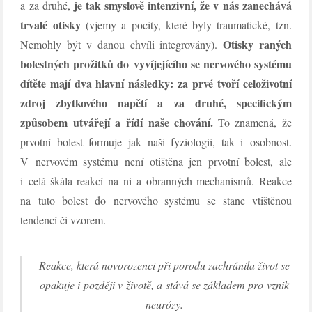
je tak smyslově intenzivní, že v nás zanechává
a za druhé,
trvalé otisky
(vjemy a pocity, které byly traumatické, tzn.
Otisky raných
Nemohly být v danou chvíli integrovány).
bolestných prožitků do vyvíjejícího se nervového systému
dítěte mají dva hlavní následky: za prvé tvoří celoživotní
zdroj zbytkového napětí a za druhé, specifickým
způsobem utvářejí a řídí naše chování.
To znamená, že
prvotní bolest formuje jak naši fyziologii, tak i osobnost.
V nervovém systému není otištěna jen prvotní bolest, ale
i celá škála reakcí na ni a obranných mechanismů. Reakce
na tuto bolest do nervového systému se stane vtištěnou
tendencí či vzorem.
Reakce, která novorozenci při porodu zachránila život se
opakuje i později v životě, a stává se základem pro vznik
neurózy.