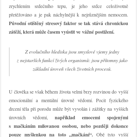
zrychlením srdečního tepu, je jeho srdce celoživotně
přetěžováno a je pak náchylnější k nejrůznějším nemocem.
Původní otištěný stresový faktor se tak stává chronickou
zátěží, která může časem vyústit ve vážné postižení.
Z evolučního hlediska jsou smyslové vjemy jedny
z nejstarších funkcí živých organismů: jsou přítomny jako
základní úroveň všech životních procesů.
U člověka se však během života velmi brzy rozvinou do vyšší
emocionální a mentální úrovně vědomí. Pocit fyzického
drcení těla při porodu může být vyvolán i zážitky na vyšších
například emocemi spojenými
úrovních vědomí,
s mačkáním milovanou osobou, nebo později dokonce
pouze myšlenkou na toto „mačkání“.
Obě tyto vyšší