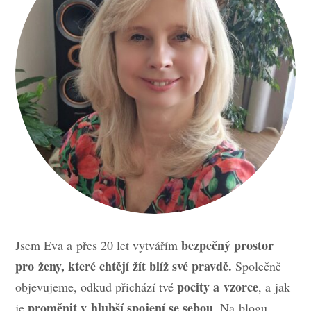
bezpečný prostor
Jsem Eva a přes 20 let vytvářím
pro ženy, které chtějí žít blíž své pravdě.
Společně
pocity a vzorce
objevujeme, odkud přichází tvé
, a jak
proměnit v hlubší spojení se sebou
je
. Na blogu