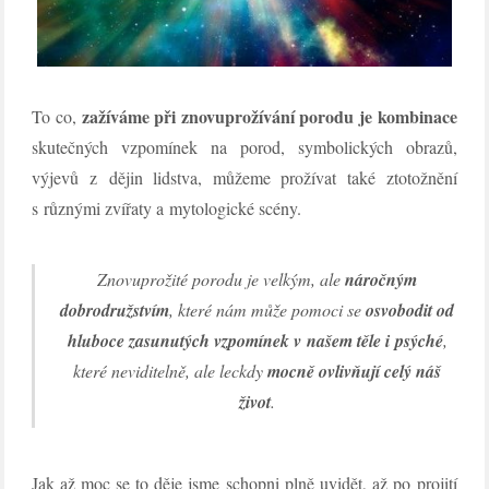
zažíváme při znovuprožívání porodu je kombinace
To co,
skutečných vzpomínek na porod, symbolických obrazů,
výjevů z dějin lidstva, můžeme prožívat také ztotožnění
s různými zvířaty a mytologické scény.
Znovuprožité porodu je velkým, ale
náročným
dobrodružstvím
, které nám může pomoci se
osvobodit od
hluboce zasunutých vzpomínek v našem těle i psýché
,
které neviditelně, ale leckdy
mocně ovlivňují celý náš
život
.
Jak až moc se to děje jsme schopni plně uvidět, až po projití