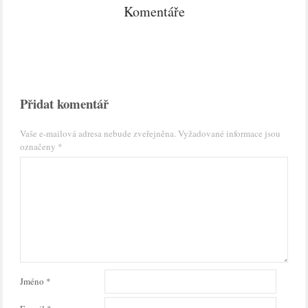
Komentáře
Přidat komentář
Vaše e-mailová adresa nebude zveřejněna.
Vyžadované informace jsou
označeny
*
Jméno
*