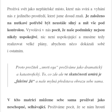
Prožívá svět jako nepřátelské místo, které nás svírá a vyhání
Je založeno
nás z jediného prostředí, které jsme dosud znali.
na nutkavé potřebě být neustále silný a mít vše pod
kontrolou.
pocit, že naše podmínky nejsou
Vyvolává v nás
nikdy uspokojivé
, nic není uspokojující a musíme tedy
realizovat velké plány, abychom něco dokázali sobě
i ostatním.
Proto prožitek „smrti ega“ prožíváme jako dramatický
a katastrofický. To, co zde ale
ve skutečnosti umírá je
„falešné Já“
a naše mylná představa obrazu sebe sama.
V této matrici můžeme sebe sama prožívat jako
neschopné, selhávající.
Prožíváme pocit, že se nám hroutí