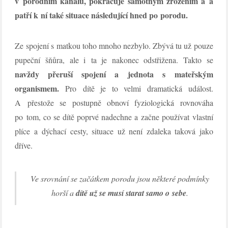
v porodním kanálu, pokračuje samotným zrozením a a
patří k ní také situace následující hned po porodu.
Ze spojení s matkou toho mnoho nezbylo. Zbývá tu už pouze
pupeční šňůra, ale i ta je nakonec odstřižena. Takto se
navždy přeruší spojení a jednota s mateřským
organismem.
Pro dítě je to velmi dramatická událost.
A přestože se postupně obnoví fyziologická rovnováha
po tom, co se dítě poprvé nadechne a začne používat vlastní
plíce a dýchací cesty, situace už není zdaleka taková jako
dříve.
Ve srovnání se začátkem porodu jsou některé podmínky
horší a
dítě už se musí starat samo o sebe
.