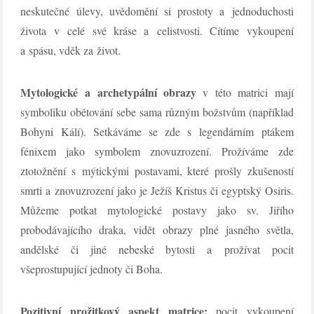
neskutečné úlevy, uvědomění si prostoty a jednoduchosti
života v celé své kráse a celistvosti. Cítíme vykoupení
a spásu, vděk za život.
Mytologické a archetypální obrazy
v této matrici mají
symboliku obětování sebe sama různým božstvům (například
Bohyni Kálí). Setkáváme se zde s legendárním ptákem
fénixem jako symbolem znovuzrození. Prožíváme zde
ztotožnění s mýtickými postavami, které prošly zkušeností
smrti a znovuzrození jako je Ježíš Kristus či egyptský Osiris.
Můžeme potkat mytologické postavy jako sv. Jiřího
probodávajícího draka, vidět obrazy plné jasného světla,
andělské či jiné nebeské bytosti a prožívat pocit
všeprostupující jednoty či Boha.
Pozitivní prožitkový aspekt matrice:
pocit vykoupení