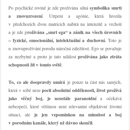
symbolika smrti
Po psychické rovině je zde prožívána silná
a znovuzrození
. Utrpení a agónie, která hrozila
v předchozích dvou matricích nabírá na intenzitě a vrcholí
rožívána „smrt ega“ a zánik na všech úrovních
a je zde p
– fyzické, emocionální, intelektuální a duchovní.
Toto je
u znovuprožívání porodu náročná záležitost. Ego se považuje
prožívána jako ztráta
za nezbytné a proto je tato událost
schopnosti žít v tomto světě
.
To, co ale doopravdy umírá
je pouze ta část nás samých,
pocit absolutní oddělenosti, život prožívá
která v sobě nese
jako věčný boj, je neustále paranoidní
a očekává
nebezpečí, které většinou není relevantní objektivní životní
je jen vzpomínkou na minulost a boj
situaci, ale
v porodním kanále, který už dávno skončil
.