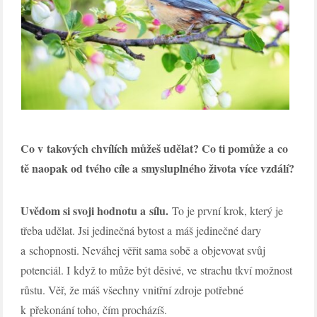
Co v takových chvílích můžeš udělat? Co ti pomůže a co
tě naopak od tvého cíle a smysluplného života více vzdálí?
Uvědom si svoji hodnotu a sílu.
To je první krok, který je
třeba udělat. Jsi jedinečná bytost a máš jedinečné dary
a schopnosti. Neváhej věřit sama sobě a objevovat svůj
potenciál. I když to může být děsivé, ve strachu tkví možnost
růstu. Věř, že máš všechny vnitřní zdroje potřebné
k překonání toho, čím procházíš.