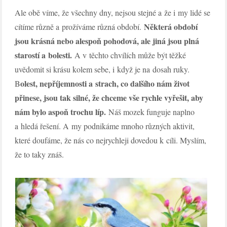
Ale obě víme, že všechny dny, nejsou stejné a že i my lidé se
Některá období
cítíme různě a prožíváme různá období.
jsou krásná nebo alespoň pohodová, ale jiná jsou plná
starostí a bolesti.
A v těchto chvílích může být těžké
uvědomit si krásu kolem sebe, i když je na dosah ruky.
olest, nepříjemnosti a strach, co dalšího nám život
B
přinese, jsou tak silné, že chceme vše rychle vyřešit, aby
nám bylo aspoň trochu líp.
Náš mozek funguje naplno
a hledá řešení. A my podnikáme mnoho různých aktivit,
které doufáme, že nás co nejrychleji dovedou k cíli. Myslím,
že to taky znáš.