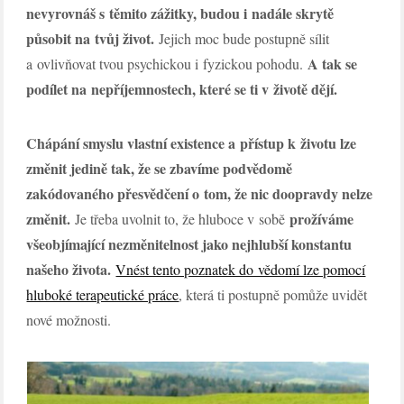
nevyrovnáš s těmito zážitky, budou i nadále skrytě
působit na tvůj život.
Jejich moc bude postupně sílit
A tak se
a ovlivňovat tvou psychickou i fyzickou pohodu.
podílet na nepříjemnostech, které se ti v životě dějí.
Chápání smyslu vlastní existence a přístup k životu lze
změnit jedině tak, že se zbavíme podvědomě
zakódovaného přesvědčení o tom, že nic doopravdy nelze
změnit.
prožíváme
Je třeba uvolnit to, že hluboce v sobě
všeobjímající nezměnitelnost jako nejhlubší konstantu
našeho života.
Vnést tento poznatek do vědomí lze pomocí
hluboké terapeutické práce
, která ti postupně pomůže uvidět
nové možnosti.