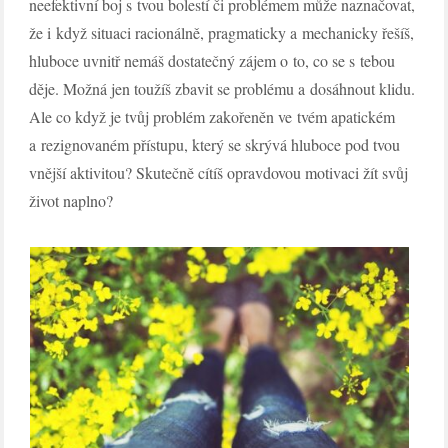
neefektivní boj s tvou bolestí či problémem může naznačovat,
že i když situaci racionálně, pragmaticky a mechanicky řešíš,
hluboce uvnitř nemáš dostatečný zájem o to, co se s tebou
děje. Možná jen toužíš zbavit se problému a dosáhnout klidu.
Ale co když je tvůj problém zakořeněn ve tvém apatickém
a rezignovaném přístupu, který se skrývá hluboce pod tvou
vnější aktivitou? Skutečně cítíš opravdovou motivaci žít svůj
život naplno?