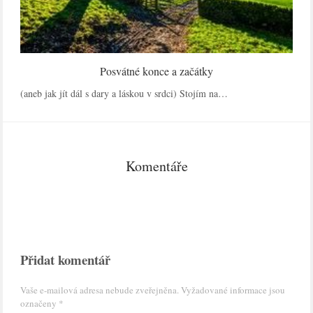
Posvátné konce a začátky
(aneb jak jít dál s dary a láskou v srdci) Stojím na…
Komentáře
Přidat komentář
Vaše e-mailová adresa nebude zveřejněna.
Vyžadované informace jsou
označeny
*