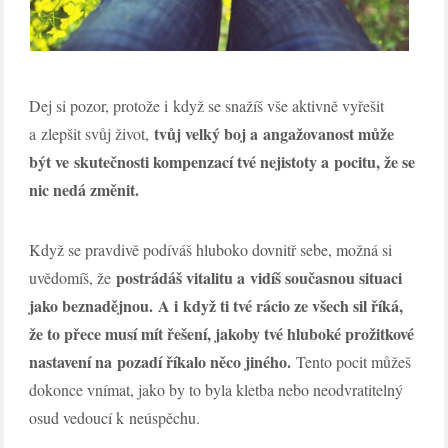
Dej si pozor, protože i když se snažíš vše aktivně vyřešit
tvůj velký boj a angažovanost může
a zlepšit svůj život,
být ve skutečnosti kompenzací tvé nejistoty a pocitu, že se
nic nedá změnit.
Když se pravdivě podíváš hluboko dovnitř sebe, možná si
postrádáš vitalitu a vidíš současnou situaci
uvědomíš, že
jako beznadějnou.
A i když ti tvé rácio ze všech sil říká,
že to přece musí mít řešení, jakoby tvé hluboké prožitkové
nastavení na pozadí říkalo něco jiného.
Tento pocit můžeš
dokonce vnímat, jako by to byla kletba nebo neodvratitelný
osud vedoucí k neúspěchu.