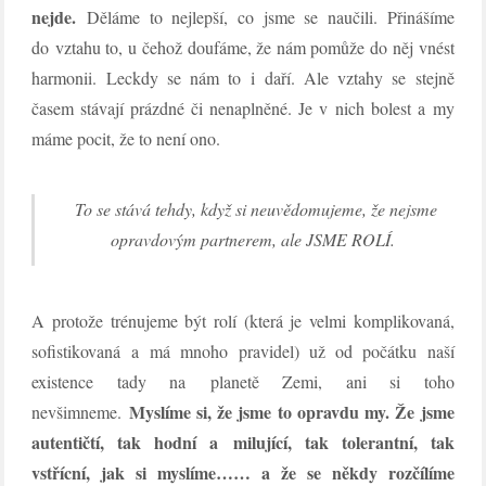
nejde.
Děláme to nejlepší, co jsme se naučili. Přinášíme
do vztahu to, u čehož doufáme, že nám pomůže do něj vnést
harmonii. Leckdy se nám to i daří. Ale vztahy se stejně
časem stávají prázdné či nenaplněné. Je v nich bolest a my
máme pocit, že to není ono.
To se stává tehdy, když si neuvědomujeme, že nejsme
opravdovým partnerem, ale JSME ROLÍ.
A protože trénujeme být rolí (která je velmi komplikovaná,
sofistikovaná a má mnoho pravidel) už od počátku naší
existence tady na planetě Zemi, ani si toho
Myslíme si, že jsme to opravdu my. Že jsme
nevšimneme.
autentičtí, tak hodní a milující, tak tolerantní, tak
vstřícní, jak si myslíme…… a že se někdy rozčílíme