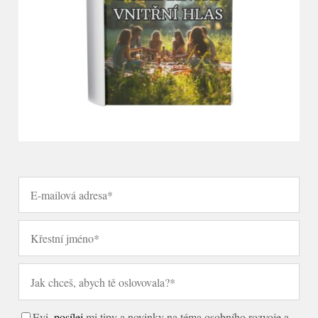
Evi,
posílej
mi tipy a novinky na téma osobního rozvoje a