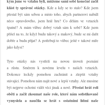
kým jsme ve vztahu byli, můžeme sami sobě konečně začít
klást ty správné otázky.
Kde a kdy se to stalo? Kde jsem
přestal být sám sebou a místo toho, abych partnerovi nabídl
něco opravdového, jsem hrál hru? Co dělám ve vztazích
špatně? A mám vůbec dobrý vztah sám k sobě? Kde jsem
přišel na to, že když budu takový a makový, bude se mi dařit
dobře a budu přijat? A potřebuji to vůbec ještě v takové míře
jako kdysi?
Tyto otázky nás vystřelí na novou úroveň poznání
a růstu. Směrem k novému levelu v našich vztazích.
Dokonce leckdy pomohou zachránit a zlepšit vztahy
stávající. Pomohou nám najít nové a lepší vztahy. Ale musíme
Přestat hrát roli
být nejprve ochotni vidět věci jinak a nově.
oběti a začít zkoumat naše role, které nám sofistikovaně
vymyslela a naučila se hrát s ostatními lidmi naše