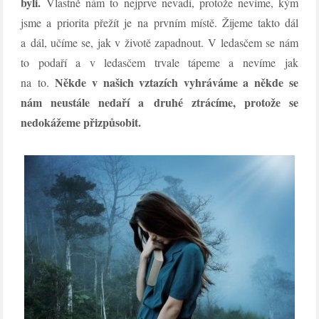
byli.
Vlastně nám to nejprve nevadí, protože nevíme, kým
jsme a priorita přežít je na prvním místě. Žijeme takto dál
a dál, učíme se, jak v životě zapadnout. V ledasčem se nám
to podaří a v ledasčem trvale tápeme a nevíme jak
Někde v našich vztazích vyhráváme a někde se
na to.
nám neustále nedaří a druhé ztrácíme, protože se
nedokážeme přizpůsobit.