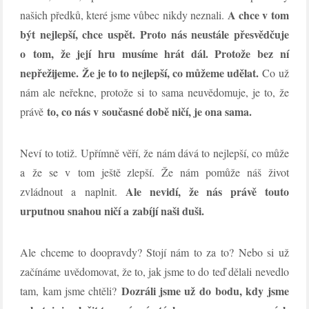
A chce v tom
našich předků, které jsme vůbec nikdy neznali.
být nejlepší, chce uspět.
Proto nás neustále přesvědčuje
o tom, že její hru musíme hrát dál. Protože bez ní
nepřežijeme. Že je to to nejlepší, co můžeme udělat.
Co už
nám ale neřekne, protože si to sama neuvědomuje, je to, že
to, co nás v současné době ničí, je ona sama.
právě
Neví to totiž. Upřímně věří, že nám dává to nejlepší, co může
a že se v tom ještě zlepší. Že nám pomůže náš život
Ale nevidí, že nás právě touto
zvládnout a naplnit.
urputnou snahou ničí a zabíjí naši duši.
Ale chceme to doopravdy? Stojí nám to za to? Nebo si už
začínáme uvědomovat, že to, jak jsme to do teď dělali nevedlo
Dozráli jsme už do bodu, kdy jsme
tam, kam jsme chtěli?