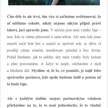
Čím déle to ale trvá, tím více si začínáme uvědomovat, že
ať uděláme cokoliv, nikdy nejsme nikým přijati právě
takoví, jací opravdu jsme.
V něčem jsou naše vztahy fajn –
tam, kde se cítíme přirozeně a sami sebou. Ale tam, kde jsme
museli začít hrát hru a naučit se správně roli, se dříve či
později cítíme zranění, nemilovaní, prázdní a bez života.
Pořád hledáme, jak to udělat, aby naše vztahy byly krásné
a plné porozumění. A když to nejde, odcházíme z nich
Myslíme si, že to, co pomůže, je najít toho
a hledáme dál.
správného partnera, kde spolu budeme ladit a potom už
to bude fajn.
Ale s každým dalším (nejen) partnerským vztahem
přicházíme na to, že to není jednoduché, že to vlastně