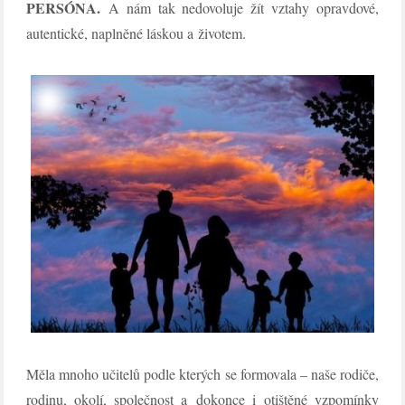
PERSÓNA.
A nám tak nedovoluje žít vztahy opravdové,
autentické, naplněné láskou a životem.
Měla mnoho učitelů podle kterých se formovala – naše rodiče,
rodinu, okolí, společnost a dokonce i otištěné vzpomínky