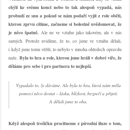
chýlí ke svému konci nebo to tak alespoň vypadá, nás
probudí ze snu a pokud se nám podaří vyjít z role oběti,
kterou zprvu cítíme, začneme si bolestně uvědomovat, že
je něco špatně.
Ale ne ve vztahu jako takovém, ale v nás
samých. Protože uvidíme, že to, co jsme ve vztahu dělali,
i když jsme tomu věřili, to nebylo v mnoha ohledech opravdu
Byla to hra a role, kterou jsme hráli v dobré víře, že
naše.
děláme pro sebe i pro partnera to nejlepší.
Vypadalo to, že dáváme. Ale byla to hra, která nám měla
pomoci něco dostat – lásku, blízkost, bezpečí a přijetí.
A dělali jsme to oba.
Když alespoň trošičku procitneme z původní iluze o tom,