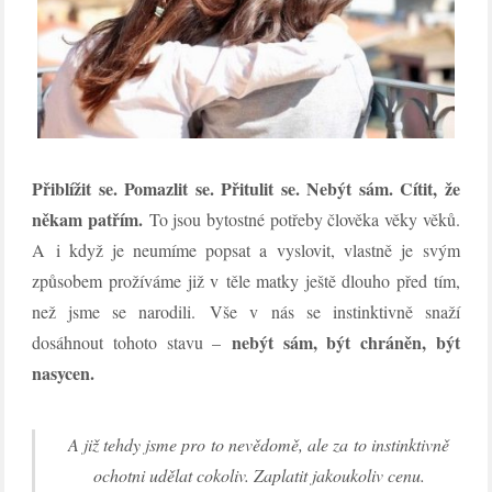
Přiblížit se. Pomazlit se. Přitulit se. Nebýt sám. Cítit, že
někam patřím.
To jsou bytostné potřeby člověka věky věků.
A i když je neumíme popsat a vyslovit, vlastně je svým
způsobem prožíváme již v těle matky ještě dlouho před tím,
než jsme se narodili.
Vše v nás se instinktivně snaží
nebýt sám, být chráněn, být
dosáhnout tohoto stavu –
nasycen.
A již tehdy jsme pro to nevědomě, ale za to instinktivně
ochotni udělat cokoliv. Zaplatit jakoukoliv cenu.