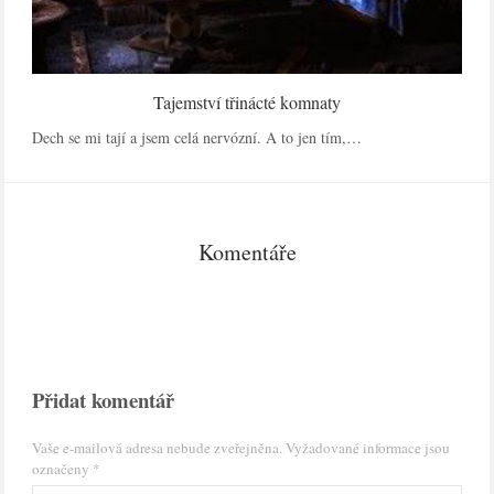
Tajemství třinácté komnaty
Dech se mi tají a jsem celá nervózní. A to jen tím,…
Komentáře
Přidat komentář
Vaše e-mailová adresa nebude zveřejněna.
Vyžadované informace jsou
označeny
*