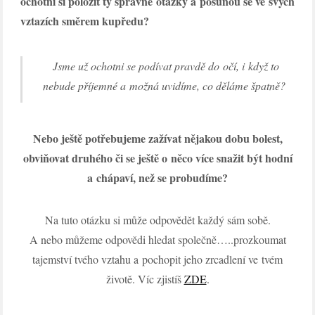
ochotni si položit ty správné otázky a posunou se ve svých
vztazích směrem kupředu?
Jsme už ochotni se podívat pravdě do očí, i když to
nebude příjemné a možná uvidíme, co děláme špatně?
Nebo ještě potřebujeme zažívat nějakou dobu bolest,
obviňovat druhého či se ještě o něco více snažit být hodní
a chápaví, než se probudíme?
Na tuto otázku si může odpovědět každý sám sobě.
A nebo můžeme odpovědi hledat společně…..prozkoumat
tajemství tvého vztahu a pochopit jeho zrcadlení ve tvém
životě. Víc zjistíš
ZDE
.