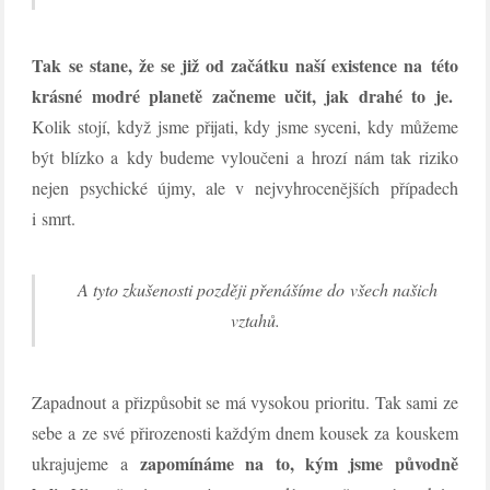
Tak se stane, že se již od začátku naší existence na této
krásné modré planetě začneme učit, jak drahé to je.
Kolik stojí, když
jsme přijati, kdy jsme syceni, kdy můžeme
být blízko a kdy budeme vyloučeni a hrozí nám tak riziko
nejen psychické újmy, ale v nejvyhrocenějších případech
i smrt.
A tyto zkušenosti později přenášíme do všech našich
vztahů.
Zapadnout a přizpůsobit se má vysokou prioritu. Tak sami ze
sebe a ze své přirozenosti každým dnem kousek za kouskem
zapomínáme na to, kým jsme původně
ukrajujeme a